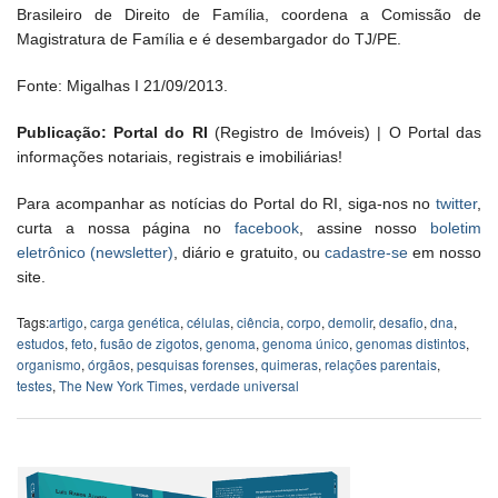
Brasileiro de Direito de Família, coordena a Comissão de
Magistratura de Família e é desembargador do TJ/PE.
Fonte: Migalhas I 21/09/2013.
Publicação: Portal do RI
(Registro de Imóveis) | O Portal das
informações notariais, registrais e imobiliárias!
Para acompanhar as notícias do Portal do RI, siga-nos no
twitter
,
curta a nossa página no
facebook
, assine nosso
boletim
eletrônico (newsletter)
, diário e gratuito, ou
cadastre-se
em nosso
site.
Tags:
artigo
,
carga genética
,
células
,
ciência
,
corpo
,
demolir
,
desafio
,
dna
,
estudos
,
feto
,
fusão de zigotos
,
genoma
,
genoma único
,
genomas distintos
,
organismo
,
órgãos
,
pesquisas forenses
,
quimeras
,
relações parentais
,
testes
,
The New York Times
,
verdade universal