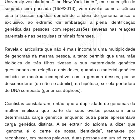
University veiculado no "The New York Times", em sua edição de
segunda-feira passada (16/9/2013), vem revelar como a ciência
está a passos rápidos demolindo a ideia do genoma único e
exclusivo, ao extremo de embaraçar a plena identificação
genética das pessoas, com repercussões severas nas relações
parentais e nas pesquisas criminais forenses.
Revela o articulista que não é mais incomum uma multiplicidade
de genomas na mesma pessoa, a tanto permitir que uma mãe
biológica de três filhos tivesse a sua maternidade genética
questionada em relação a dois deles, quando o material genético
colhido se mostrou incompatível com o genoma desses, por se
desconsiderar (ou não se admitir), na hipótese, ser ela portadora
de DNA composto (genomas dúplices).
Cientistas constataram, então, que a duplicidade de genomas da
mulher implicou que parte de seus óvulos possuíam uma
determinada carga genética enquanto outra parte apresentava
carga genética distinta. A se extrair do axioma a dizer que
"genoma é o cerne de nossa identidade", tenha-se por
reconhecer, em menos palavras, duas pessoas em um só corpo,