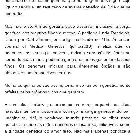
pode não ser o mesmo genoma que deu origem ao sangue, cujo
líquido serviu a um resultado de exame genético de DNA que se
contradiz.
Mas não é só. A mãe geratriz pode absorver, inclusive, a carga
genética dos próprios filhos que teve. A pediatra Linda Randolph,
citada por Carl Zimmer, em artigo publicado no "The American
Journal of Medical Genetics" (julho/2013), sinaliza que os
neonatos, os fetos que nascem, deixam suas células fetais no
corpo de suas mães, podendo ganhar estas os genomas de seus
filhos. Os genomas migram para diferentes órgãos e são
absorvidos nos respectivos tecidos.
Mulheres quimeras são assim, tornam-se também geneticamente
refeitas pelos próprios filhos que geraram.
E com eles, inclusive, a presença paterna, porquanto os filhos
nascidos também trouxeram consigo a carga genética do pai.
Imagine-se, daí, o admirável mundo presente no olhar novo
geneticista onde as mães quimeras colocam-se, iniludíveis, como
a trindade genética do amor feito. Não mais apenas pontifica a