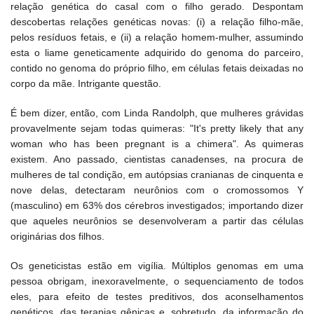
relação genética do casal com o filho gerado. Despontam
descobertas relações genéticas novas: (i) a relação filho-mãe,
pelos resíduos fetais, e (ii) a relação homem-mulher, assumindo
esta o liame geneticamente adquirido do genoma do parceiro,
contido no genoma do próprio filho, em células fetais deixadas no
corpo da mãe. Intrigante questão.
É bem dizer, então, com Linda Randolph, que mulheres grávidas
provavelmente sejam todas quimeras: "It's pretty likely that any
woman who has been pregnant is a chimera". As quimeras
existem. Ano passado, cientistas canadenses, na procura de
mulheres de tal condição, em autópsias cranianas de cinquenta e
nove delas, detectaram neurônios com o cromossomos Y
(masculino) em 63% dos cérebros investigados; importando dizer
que aqueles neurônios se desenvolveram a partir das células
originárias dos filhos.
Os geneticistas estão em vigília. Múltiplos genomas em uma
pessoa obrigam, inexoravelmente, o sequenciamento de todos
eles, para efeito de testes preditivos, dos aconselhamentos
genéticos, das terapias gênicas e, sobretudo, da informação do