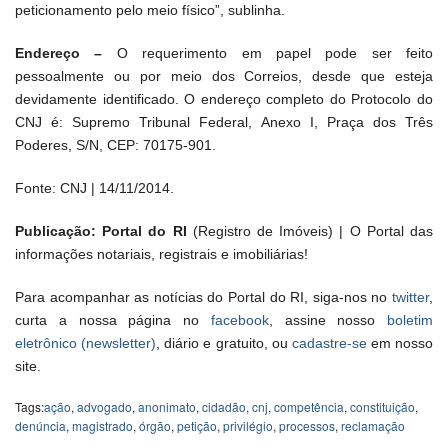
peticionamento pelo meio físico”, sublinha.
Endereço –
O requerimento em papel pode ser feito
pessoalmente ou por meio dos Correios, desde que esteja
devidamente identificado. O endereço completo do Protocolo do
CNJ é: Supremo Tribunal Federal, Anexo I, Praça dos Três
Poderes, S/N, CEP: 70175-901.
Fonte: CNJ | 14/11/2014.
Publicação: Portal do RI
(Registro de Imóveis) | O Portal das
informações notariais, registrais e imobiliárias!
Para acompanhar as notícias do Portal do RI, siga-nos no
twitter
,
curta a nossa página no
facebook
, assine nosso
boletim
eletrônico (newsletter)
, diário e gratuito, ou
cadastre-se
em nosso
site.
Tags:
ação
,
advogado
,
anonimato
,
cidadão
,
cnj
,
competência
,
constituição
,
denúncia
,
magistrado
,
órgão
,
petição
,
privilégio
,
processos
,
reclamação