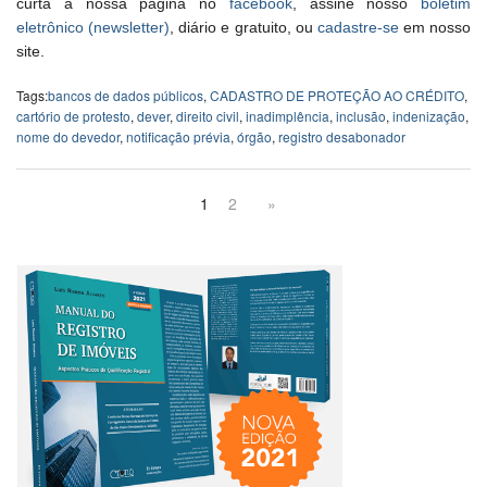
curta a nossa página no
facebook
, assine nosso
boletim
eletrônico (newsletter)
, diário e gratuito, ou
cadastre-se
em nosso
site.
Tags:
bancos de dados públicos
,
CADASTRO DE PROTEÇÃO AO CRÉDITO
,
cartório de protesto
,
dever
,
direito civil
,
inadimplência
,
inclusão
,
indenização
,
nome do devedor
,
notificação prévia
,
órgão
,
registro desabonador
1
2
»