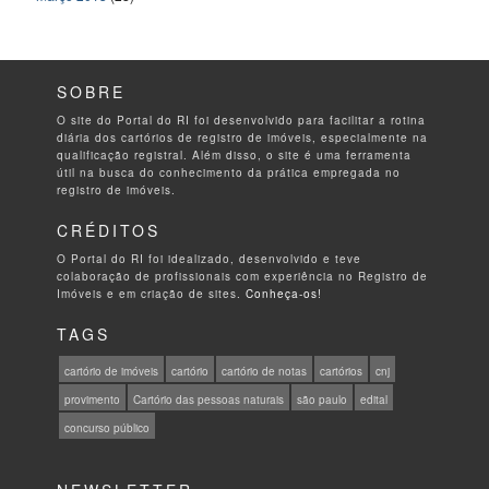
SOBRE
O site do Portal do RI foi desenvolvido para facilitar a rotina
diária dos cartórios de registro de imóveis, especialmente na
qualificação registral. Além disso, o site é uma ferramenta
útil na busca do conhecimento da prática empregada no
registro de imóveis.
CRÉDITOS
O Portal do RI foi idealizado, desenvolvido e teve
colaboração de profissionais com experiência no Registro de
Imóveis e em criação de sites.
Conheça-os!
TAGS
cartório de imóveis
cartório
cartório de notas
cartórios
cnj
provimento
Cartório das pessoas naturais
são paulo
edital
concurso público