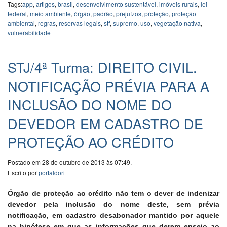
Tags:
app
,
artigos
,
brasil
,
desenvolvimento sustentável
,
imóveis rurais
,
lei
federal
,
meio ambiente
,
órgão
,
padrão
,
prejuízos
,
proteção
,
proteção
ambiental
,
regras
,
reservas legais
,
stf
,
supremo
,
uso
,
vegetação nativa
,
vulnerabilidade
STJ/4ª Turma: DIREITO CIVIL.
NOTIFICAÇÃO PRÉVIA PARA A
INCLUSÃO DO NOME DO
DEVEDOR EM CADASTRO DE
PROTEÇÃO AO CRÉDITO
Postado em 28 de outubro de 2013 às 07:49.
Escrito por
portaldori
Órgão de proteção ao crédito não tem o dever de indenizar
devedor pela inclusão do nome deste, sem prévia
notificação, em cadastro desabonador mantido por aquele
na hipótese em que as informações que derem ensejo ao