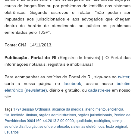
causa de longas filas ou por problemas de lentidão nos sistemas
eletrônicos. Segundo escreveu o relator, “não podem ser
imputados aos jurisdicionados e aos advogados que chegam
dentro do horário de atendimento ao público os problemas
enfrentados pelo TJSP”.
Fonte: CNJ I 14/11/2013.
Publicação: Portal do RI
(Registro de Imóveis) | O Portal das
informações notariais, registrais e imobiliárias!
Para acompanhar as notícias do Portal do RI, siga-nos no
twitter
,
curta a nossa página no
facebook
, assine nosso
boletim
eletrônico (newsletter)
, diário e gratuito, ou
cadastre-se
em nosso
site.
Tags:
179ª Sessão Ordinária
,
alcance da medida
,
atendimento
,
eficiência
,
fila
,
lentidão
,
liminar
,
órgãos administrativos
,
órgãos jurisdicionais
,
Pedido de
Providências 0004160-44.2013.2.00.0000
,
qualidade
,
restrições
,
serviço
,
setor de distribuição
,
setor de protocolo
,
sistemas eletrônicos
,
texto original
,
usuários