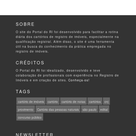
SOBRE
O site do Portal do RI foi desenvolvido para facilitar a rotina
diária dos cartórios de registro de imóveis, especialmente na
qualificação registral. Além disso, o site é uma ferramenta
útil na busca do conhecimento da prática empregada no
registro de imóveis.
CRÉDITOS
O Portal do RI foi idealizado, desenvolvido e teve
colaboração de profissionais com experiência no Registro de
Imóveis e em criação de sites.
Conheça-os!
TAGS
cartório de imóveis
cartório
cartório de notas
cartórios
cnj
provimento
Cartório das pessoas naturais
são paulo
edital
concurso público
NEWSLETTER