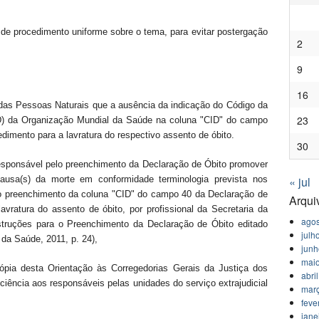
procedimento uniforme sobre o tema, para evitar postergação
2
9
16
l das Pessoas Naturais que a ausência da indicação do Código da
23
ID) da Organização Mundial da Saúde na coluna "CID" do campo
dimento para a lavratura do respectivo assento de óbito.
30
sponsável pelo preenchimento da Declaração de Óbito promover
« jul
causa(s) da morte em conformidade terminologia prevista nos
o preenchimento da coluna "CID" do campo 40 da Declaração de
Arqui
avratura do assento de óbito, por profissional da Secretaria da
agos
struções para o Preenchimento da Declaração de Óbito editado
julh
o da Saúde, 2011, p. 24),
jun
mai
ia desta Orientação às Corregedorias Gerais da Justiça dos
abri
 ciência aos responsáveis pelas unidades do serviço extrajudicial
mar
feve
jane