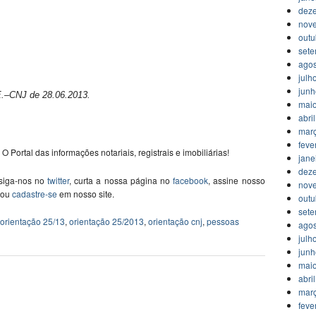
dez
nov
outu
set
agos
julh
jun
.E.–CNJ de 28.06.2013.
mai
abri
mar
feve
 O Portal das informações notariais, registrais e imobiliárias!
jane
dez
 siga-nos no
twitter
, curta a nossa página no
facebook
, assine nosso
nov
, ou
cadastre-se
em nosso site.
outu
set
orientação 25/13
,
orientação 25/2013
,
orientação cnj
,
pessoas
agos
julh
jun
mai
abri
mar
feve