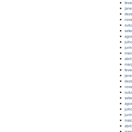
feve
jane
dez
nov
outu
set
agos
julh
jun
mai
abri
mar
feve
jane
dez
nov
outu
set
agos
julh
jun
mai
abri
mar