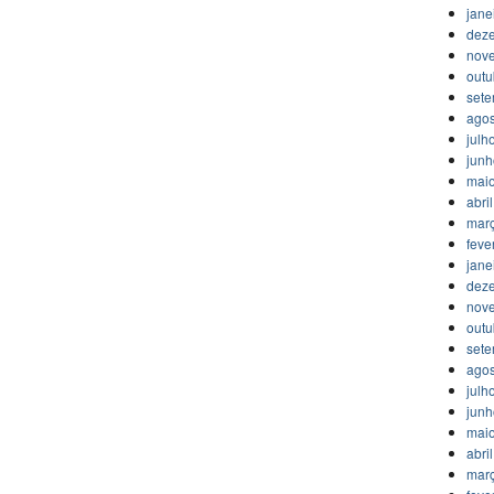
jane
dez
nov
outu
set
agos
julh
jun
mai
abri
mar
feve
jane
dez
nov
outu
set
agos
julh
jun
mai
abri
mar