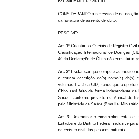
nos volumes 1 a 3 da CID.
CONSIDERANDO a necessidade de adoção de 
da lavratura de assento de óbito;
RESOLVE:
Art. 1º
Orientar os Oficiais de Registro Civi
Classificação Internacional de Doenças (C
40 da Declaração de Óbito não constitui impe
Art. 2º
Esclarecer que compete ao médico re
a correta descrição do(s) nome(s) da(s) 
volumes 1 a 3 da CID, sendo que o oportun
Óbito será feito de forma independente da l
Saúde, conforme previsto no Manual de In
pelo Ministério da Saúde (Brasília: Ministéri
Art. 3º
Determinar o encaminhamento de cóp
Estados e do Distrito Federal, inclusive para
de registro civil das pessoas naturais.