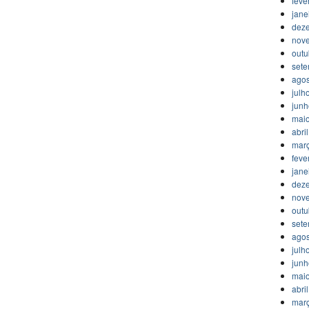
feve
jane
dez
nov
outu
set
agos
julh
jun
mai
abri
mar
feve
jane
dez
nov
outu
set
agos
julh
jun
mai
abri
mar