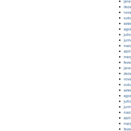
jane
dez
nov
outu
set
agos
julh
jun
mai
abri
mar
feve
jane
dez
nov
outu
set
agos
julh
jun
mai
abri
mar
feve