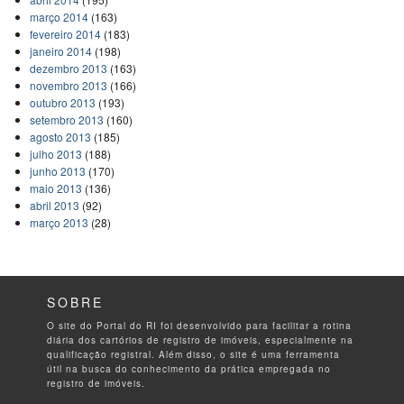
março 2014
(163)
fevereiro 2014
(183)
janeiro 2014
(198)
dezembro 2013
(163)
novembro 2013
(166)
outubro 2013
(193)
setembro 2013
(160)
agosto 2013
(185)
julho 2013
(188)
junho 2013
(170)
maio 2013
(136)
abril 2013
(92)
março 2013
(28)
SOBRE
O site do Portal do RI foi desenvolvido para facilitar a rotina
diária dos cartórios de registro de imóveis, especialmente na
qualificação registral. Além disso, o site é uma ferramenta
útil na busca do conhecimento da prática empregada no
registro de imóveis.