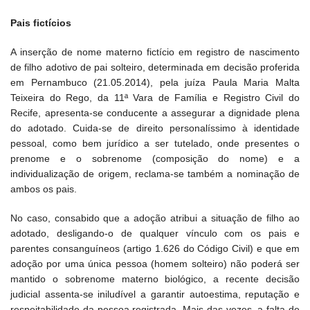
Pais fictícios
A inserção de nome materno fictício em registro de nascimento
de filho adotivo de pai solteiro, determinada em decisão proferida
em Pernambuco (21.05.2014), pela juíza Paula Maria Malta
Teixeira do Rego, da 11ª Vara de Família e Registro Civil do
Recife, apresenta-se conducente a assegurar a dignidade plena
do adotado. Cuida-se de direito personalíssimo à identidade
pessoal, como bem jurídico a ser tutelado, onde presentes o
prenome e o sobrenome (composição do nome) e a
individualização de origem, reclama-se também a nominação de
ambos os pais.
No caso, consabido que a adoção atribui a situação de filho ao
adotado, desligando-o de qualquer vínculo com os pais e
parentes consanguíneos (artigo 1.626 do Código Civil) e que em
adoção por uma única pessoa (homem solteiro) não poderá ser
mantido o sobrenome materno biológico, a recente decisão
judicial assenta-se iniludível a garantir autoestima, reputação e
respeitabilidade da pessoa registrada. Mais das vezes, a falta de