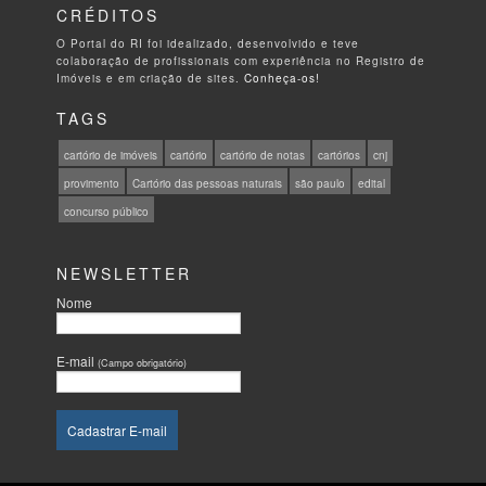
CRÉDITOS
O Portal do RI foi idealizado, desenvolvido e teve
colaboração de profissionais com experiência no Registro de
Imóveis e em criação de sites.
Conheça-os!
TAGS
cartório de imóveis
cartório
cartório de notas
cartórios
cnj
provimento
Cartório das pessoas naturais
são paulo
edital
concurso público
NEWSLETTER
Nome
E-mail
(Campo obrigatório)