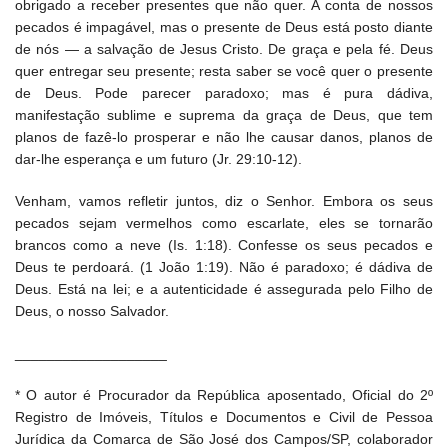
obrigado a receber presentes que não quer. A conta de nossos
pecados é impagável, mas o presente de Deus está posto diante
de nós — a salvação de Jesus Cristo. De graça e pela fé. Deus
quer entregar seu presente; resta saber se você quer o presente
de Deus. Pode parecer paradoxo; mas é pura dádiva,
manifestação sublime e suprema da graça de Deus, que tem
planos de fazê-lo prosperar e não lhe causar danos, planos de
dar-lhe esperança e um futuro (Jr. 29:10-12).
Venham, vamos refletir juntos, diz o Senhor. Embora os seus
pecados sejam vermelhos como escarlate, eles se tornarão
brancos como a neve (Is. 1:18). Confesse os seus pecados e
Deus te perdoará. (1 João 1:19). Não é paradoxo; é dádiva de
Deus. Está na lei; e a autenticidade é assegurada pelo Filho de
Deus, o nosso Salvador.
___________________
* O autor é Procurador da República aposentado, Oficial do 2º
Registro de Imóveis, Títulos e Documentos e Civil de Pessoa
Jurídica da Comarca de São José dos Campos/SP, colaborador