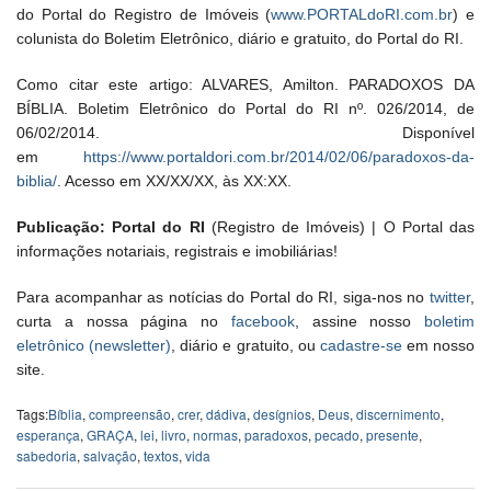
do Portal do Registro de Imóveis (
www.PORTALdoRI.com.br
) e
colunista do Boletim Eletrônico, diário e gratuito, do Portal do RI.
Como citar este artigo: ALVARES, Amilton. PARADOXOS DA
BÍBLIA. Boletim Eletrônico do Portal do RI nº. 026/2014, de
06/02/2014. Disponível
em
https://www.portaldori.com.br/2014/02/06/paradoxos-da-
biblia/
. Acesso em XX/XX/XX, às XX:XX.
Publicação: Portal do RI
(Registro de Imóveis) | O Portal das
informações notariais, registrais e imobiliárias!
Para acompanhar as notícias do Portal do RI, siga-nos no
twitter
,
curta a nossa página no
facebook
, assine nosso
boletim
eletrônico (newsletter)
, diário e gratuito, ou
cadastre-se
em nosso
site.
Tags:
Bíblia
,
compreensão
,
crer
,
dádiva
,
desígnios
,
Deus
,
discernimento
,
esperança
,
GRAÇA
,
lei
,
livro
,
normas
,
paradoxos
,
pecado
,
presente
,
sabedoria
,
salvação
,
textos
,
vida