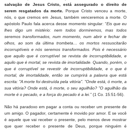
salvação de Jesus Cristo, está assegurado o direito de
serem resgatados da morte.
Porque Cristo venceu a morte,
nós, o que cremos em Jesus, também venceremos a morte. O
apóstolo Paulo fala acerca desse momento singular: “
Eis que eu
lhes digo um mistério: nem todos dormiremos, mas todos
seremos transformados, num momento, num abrir e fechar de
olhos, ao som da última trombeta… os mortos ressuscitarão
incorruptíveis e nós seremos transformados. Pois é necessário
que aquilo que é corruptível se revista de incorruptibilidade, e
aquilo que é mortal, se revista de imortalidade. Quando, porém, o
que é corruptível se revestir de incorruptibilidade, e o que é
mortal, de imortalidade, então se cumprirá a palavra que está
escrita: "A morte foi destruída pela vitória". "Onde está, ó morte, a
sua vitória? Onde está, ó morte, o seu aguilhão? "O aguilhão da
morte é o pecado, e a força do pecado é a lei.”
(1 Co. 15:51-56).
Não há paradoxo em pagar a conta ou receber um presente de
um amigo. O pagador, certamente é movido por amor. E se você
é aquele que vai receber o presente, pelo menos deve mostrar
que quer receber o presente de Deus, porque ninguém é