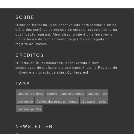
SOBRE
O site do Portal do RI foi desenvolvido para facilitar a rotina
diária dos cartórios de registro de imóveis, especialmente na
qualificação registral. Além disso, o site é uma ferramenta
útil na busca do conhecimento da prática empregada no
registro de imóveis.
CRÉDITOS
O Portal do RI foi idealizado, desenvolvido e teve
colaboração de profissionais com experiência no Registro de
Imóveis e em criação de sites.
Conheça-os!
TAGS
cartório de imóveis
cartório
cartório de notas
cartórios
cnj
provimento
Cartório das pessoas naturais
são paulo
edital
concurso público
NEWSLETTER