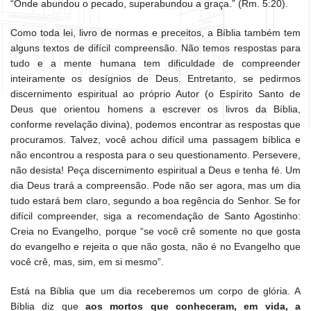
“Onde abundou o pecado, superabundou a graça.” (Rm. 5:20).
Como toda lei, livro de normas e preceitos, a Bíblia também tem
alguns textos de difícil compreensão. Não temos respostas para
tudo e a mente humana tem dificuldade de compreender
inteiramente os desígnios de Deus. Entretanto, se pedirmos
discernimento espiritual ao próprio Autor (o Espírito Santo de
Deus que orientou homens a escrever os livros da Bíblia,
conforme revelação divina), podemos encontrar as respostas que
procuramos. Talvez, você achou difícil uma passagem bíblica e
não encontrou a resposta para o seu questionamento. Persevere,
não desista! Peça discernimento espiritual a Deus e tenha fé. Um
dia Deus trará a compreensão. Pode não ser agora, mas um dia
tudo estará bem claro, segundo a boa regência do Senhor. Se for
difícil compreender, siga a recomendação de Santo Agostinho:
Creia no Evangelho, porque “se você crê somente no que gosta
do evangelho e rejeita o que não gosta, não é no Evangelho que
você crê, mas, sim, em si mesmo”.
Está na Bíblia que um dia receberemos um corpo de glória. A
Bíblia diz que
aos mortos que conheceram, em vida, a