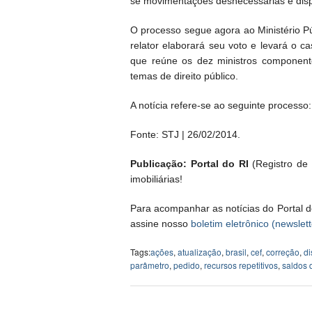
se movimentações desnecessárias e disp
O processo segue agora ao Ministério Púb
relator elaborará seu voto e levará o c
que reúne os dez ministros component
temas de direito público.
A notícia refere-se ao seguinte processo
Fonte: STJ | 26/02/2014.
Publicação: Portal do RI
(Registro de I
imobiliárias!
Para acompanhar as notícias do Portal d
assine nosso
boletim eletrônico (newslett
Tags:
ações
,
atualização
,
brasil
,
cef
,
correção
,
di
parâmetro
,
pedido
,
recursos repetitivos
,
saldos 