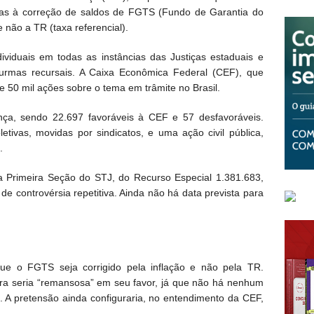
ivas à correção de saldos de FGTS (Fundo de Garantia do
 não a TR (taxa referencial).
dividuais em todas as instâncias das Justiças estaduais e
e turmas recursais. A Caixa Econômica Federal (CEF), que
 50 mil ações sobre o tema em trâmite no Brasil.
nça, sendo 22.697 favoráveis à CEF e 57 desfavoráveis.
etivas, movidas por sindicatos, e uma ação civil pública,
o.
a Primeira Seção do STJ, do Recurso Especial 1.381.683,
e controvérsia repetitiva. Ainda não há data prevista para
ue o FGTS seja corrigido pela inflação e não pela TR.
eira seria “remansosa” em seu favor, já que não há nenhum
ce. A pretensão ainda configuraria, no entendimento da CEF,