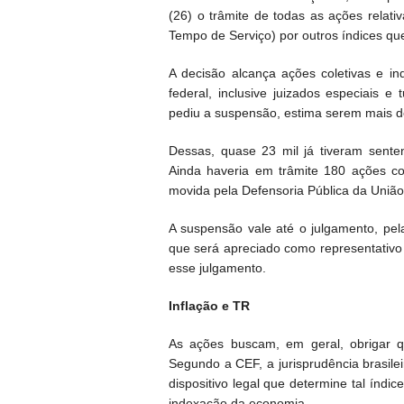
(26) o trâmite de todas as ações relat
Tempo de Serviço) por outros índices que
A decisão alcança ações coletivas e in
federal, inclusive juizados especiais 
pediu a suspensão, estima serem mais de
Dessas, quase 23 mil já tiveram sente
Ainda haveria em trâmite 180 ações col
movida pela Defensoria Pública da Uniã
A suspensão vale até o julgamento, pel
que será apreciado como representativo d
esse julgamento.
Inflação e TR
As ações buscam, em geral, obrigar q
Segundo a CEF, a jurisprudência brasil
dispositivo legal que determine tal índi
indexação da economia.