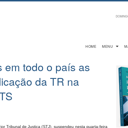
DOMINGO,
HOME
MENU
M
 em todo o país as
licação da TR na
GTS
or Tribunal de Justiça (STJ), suspendeu nesta quarta-feira