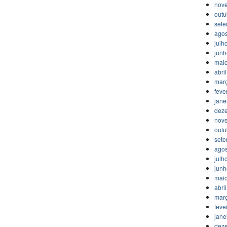
nov
outu
set
agos
julh
jun
mai
abri
mar
feve
jane
dez
nov
outu
set
agos
julh
jun
mai
abri
mar
feve
jane
dez