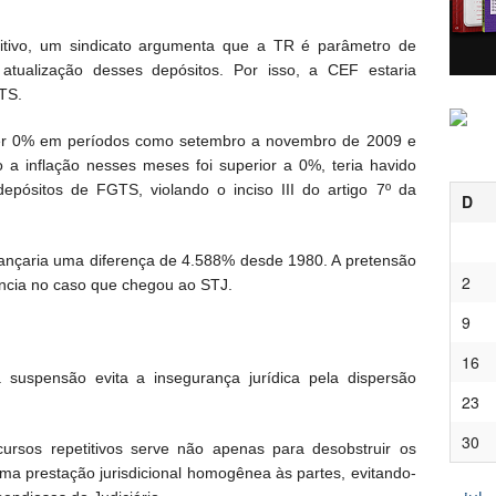
titivo, um sindicato argumenta que a TR é parâmetro de
ualização desses depósitos. Por isso, a CEF estaria
GTS.
er 0% em períodos como setembro a novembro de 2009 e
o a inflação nesses meses foi superior a 0%, teria havido
depósitos de FGTS, violando o inciso III do artigo 7º da
D
ançaria uma diferença de 4.588% desde 1980. A pretensão
2
ância no caso que chegou ao STJ.
9
16
 suspensão evita a insegurança jurídica pela dispersão
23
30
ursos repetitivos serve não apenas para desobstruir os
uma prestação jurisdicional homogênea às partes, evitando-