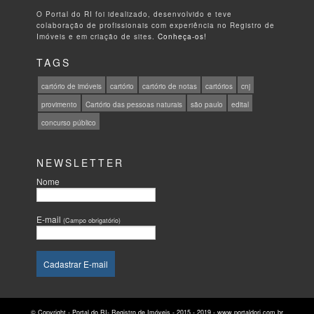
O Portal do RI foi idealizado, desenvolvido e teve
colaboração de profissionais com experiência no Registro de
Imóveis e em criação de sites.
Conheça-os!
TAGS
cartório de imóveis
cartório
cartório de notas
cartórios
cnj
provimento
Cartório das pessoas naturais
são paulo
edital
concurso público
NEWSLETTER
Nome
E-mail
(Campo obrigatório)
© Copyright - Portal do RI- Registro de Imóveis - 2015 - 2019 - www.portaldori.com.br