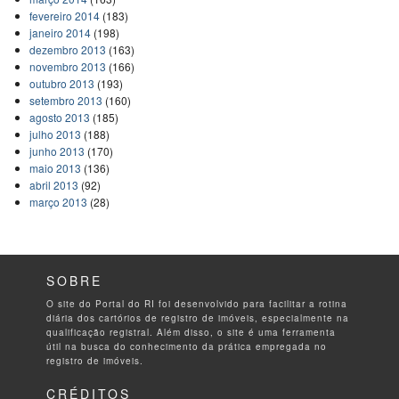
fevereiro 2014
(183)
janeiro 2014
(198)
dezembro 2013
(163)
novembro 2013
(166)
outubro 2013
(193)
setembro 2013
(160)
agosto 2013
(185)
julho 2013
(188)
junho 2013
(170)
maio 2013
(136)
abril 2013
(92)
março 2013
(28)
SOBRE
O site do Portal do RI foi desenvolvido para facilitar a rotina
diária dos cartórios de registro de imóveis, especialmente na
qualificação registral. Além disso, o site é uma ferramenta
útil na busca do conhecimento da prática empregada no
registro de imóveis.
CRÉDITOS