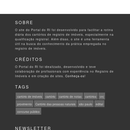
SOBRE
O site do Portal do RI foi desenvolvido para facilitar a rotina
diária dos cartórios de registro de imóveis, especialmente na
qualificação registral. Além disso, o site é uma ferramenta
útil na busca do conhecimento da prática empregada no
registro de imóveis.
CRÉDITOS
O Portal do RI foi idealizado, desenvolvido e teve
colaboração de profissionais com experiência no Registro de
Imóveis e em criação de sites.
Conheça-os!
TAGS
cartório de imóveis
cartório
cartório de notas
cartórios
cnj
provimento
Cartório das pessoas naturais
são paulo
edital
concurso público
NEWSLETTER