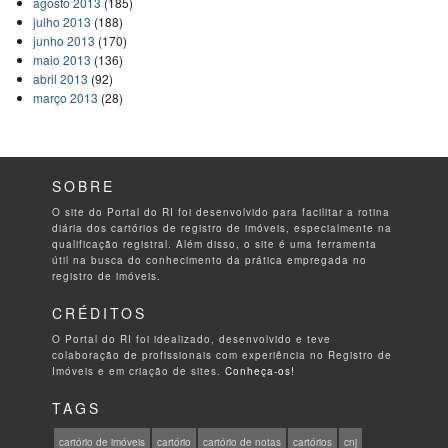
agosto 2013
(185)
julho 2013
(188)
junho 2013
(170)
maio 2013
(136)
abril 2013
(92)
março 2013
(28)
SOBRE
O site do Portal do RI foi desenvolvido para facilitar a rotina
diária dos cartórios de registro de imóveis, especialmente na
qualificação registral. Além disso, o site é uma ferramenta
útil na busca do conhecimento da prática empregada no
registro de imóveis.
CRÉDITOS
O Portal do RI foi idealizado, desenvolvido e teve
colaboração de profissionais com experiência no Registro de
Imóveis e em criação de sites.
Conheça-os!
TAGS
cartório de imóveis
cartório
cartório de notas
cartórios
cnj