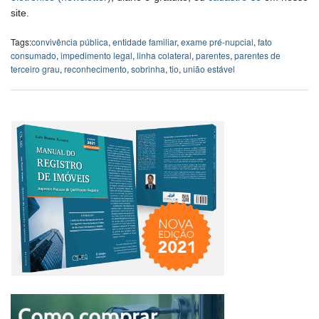
site.
Tags:
convivência pública
,
entidade familiar
,
exame pré-nupcial
,
fato
consumado
,
impedimento legal
,
linha colateral
,
parentes
,
parentes de
terceiro grau
,
reconhecimento
,
sobrinha
,
tio
,
união estável