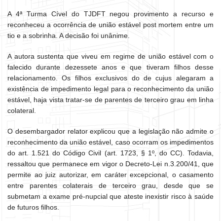
A 4ª Turma Cível do TJDFT negou provimento a recurso e
reconheceu a ocorrência de união estável post mortem entre um
tio e a sobrinha. A decisão foi unânime.
A autora sustenta que viveu em regime de união estável com o
falecido durante dezessete anos e que tiveram filhos desse
relacionamento. Os filhos exclusivos do de cujus alegaram a
existência de impedimento legal para o reconhecimento da união
estável, haja vista tratar-se de parentes de terceiro grau em linha
colateral.
O desembargador relator explicou que a legislação não admite o
reconhecimento da união estável, caso ocorram os impedimentos
do art. 1.521 do Código Civil (art. 1723, § 1º, do CC). Todavia,
ressaltou que permanece em vigor o Decreto-Lei n.3.200/41, que
permite ao juiz autorizar, em caráter excepcional, o casamento
entre parentes colaterais de terceiro grau, desde que se
submetam a exame pré-nupcial que ateste inexistir risco à saúde
de futuros filhos.