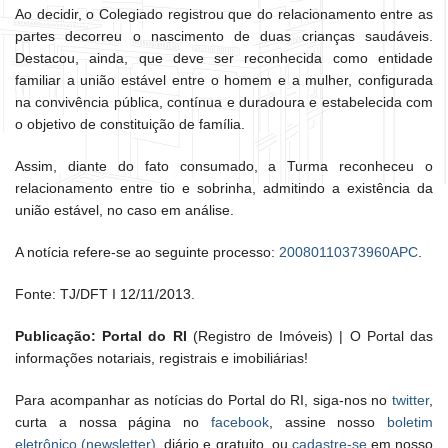
Ao decidir, o Colegiado registrou que do relacionamento entre as
partes decorreu o nascimento de duas crianças saudáveis.
Destacou, ainda, que deve ser reconhecida como entidade
familiar a união estável entre o homem e a mulher, configurada
na convivência pública, contínua e duradoura e estabelecida com
o objetivo de constituição de família.
Assim, diante do fato consumado, a Turma reconheceu o
relacionamento entre tio e sobrinha, admitindo a existência da
união estável, no caso em análise.
A notícia refere-se ao seguinte processo:
20080110373960APC
.
Fonte: TJ/DFT I 12/11/2013.
Publicação: Portal do RI
(Registro de Imóveis) | O Portal das
informações notariais, registrais e imobiliárias!
Para acompanhar as notícias do Portal do RI, siga-nos no
twitter
,
curta a nossa página no
facebook
, assine nosso
boletim
eletrônico (newsletter)
, diário e gratuito, ou
cadastre-se
em nosso