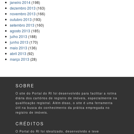
janeiro 2014
(198)
dezembro 2013
(163)
novembro 2013
(166)
outubro 2013
(193)
setembro 2013
(160)
agosto 2013
(185)
julho 2013
(188)
junho 2013
(170)
maio 2013
(136)
abril 2013
(92)
março 2013
(28)
SOBRE
O site do Portal do RI foi desenvolvido para facilitar a rotina
diária dos cartórios de registro de imóveis, especialmente na
qualificação registral. Além disso, o site é uma ferramenta
útil na busca do conhecimento da prática empregada no
registro de imóveis.
CRÉDITOS
O Portal do RI foi idealizado, desenvolvido e teve