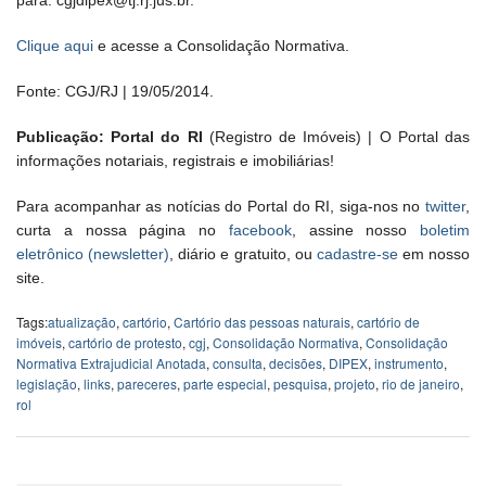
para: cgjdipex@tj.rj.jus.br.
Clique aqui
e acesse a Consolidação Normativa.
Fonte: CGJ/RJ | 19/05/2014.
Publicação: Portal do RI
(Registro de Imóveis) | O Portal das
informações notariais, registrais e imobiliárias!
Para acompanhar as notícias do Portal do RI, siga-nos no
twitter
,
curta a nossa página no
facebook
, assine nosso
boletim
eletrônico (newsletter)
, diário e gratuito, ou
cadastre-se
em nosso
site.
Tags:
atualização
,
cartório
,
Cartório das pessoas naturais
,
cartório de
imóveis
,
cartório de protesto
,
cgj
,
Consolidação Normativa
,
Consolidação
Normativa Extrajudicial Anotada
,
consulta
,
decisões
,
DIPEX
,
instrumento
,
legislação
,
links
,
pareceres
,
parte especial
,
pesquisa
,
projeto
,
rio de janeiro
,
rol