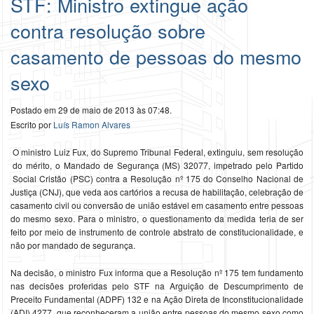
STF: Ministro extingue ação
contra resolução sobre
casamento de pessoas do mesmo
sexo
Postado em 29 de maio de 2013 às 07:48.
Escrito por
Luís Ramon Alvares
O ministro Luiz Fux, do Supremo Tribunal Federal, extinguiu, sem resolução
do mérito, o Mandado de Segurança (MS) 32077, impetrado pelo Partido
Social Cristão (PSC) contra a Resolução nº 175 do Conselho Nacional de
Justiça (CNJ), que veda aos cartórios a recusa de habilitação, celebração de
casamento civil ou conversão de união estável em casamento entre pessoas
do mesmo sexo. Para o ministro, o questionamento da medida teria de ser
feito por meio de instrumento de controle abstrato de constitucionalidade, e
não por mandado de segurança.
Na decisão, o ministro Fux informa que a Resolução nº 175 tem fundamento
nas decisões proferidas pelo STF na Arguição de Descumprimento de
Preceito Fundamental (ADPF) 132 e na Ação Direta de Inconstitucionalidade
(ADI) 4277, que reconheceram a união entre pessoas do mesmo sexo como