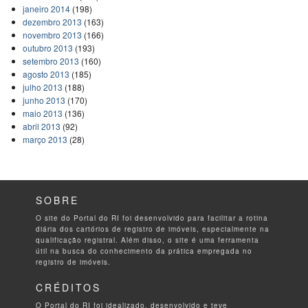
janeiro 2014
(198)
dezembro 2013
(163)
novembro 2013
(166)
outubro 2013
(193)
setembro 2013
(160)
agosto 2013
(185)
julho 2013
(188)
junho 2013
(170)
maio 2013
(136)
abril 2013
(92)
março 2013
(28)
SOBRE
O site do Portal do RI foi desenvolvido para facilitar a rotina
diária dos cartórios de registro de imóveis, especialmente na
qualificação registral. Além disso, o site é uma ferramenta
útil na busca do conhecimento da prática empregada no
registro de imóveis.
CRÉDITOS
O Portal do RI foi idealizado, desenvolvido e teve