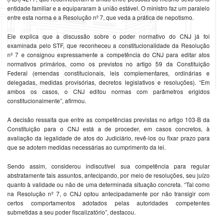
entidade familiar e a equipararam à união estável. O ministro faz um paralelo
entre esta norma e a Resolução nº 7, que veda a prática de nepotismo.
Ele explica que a discussão sobre o poder normativo do CNJ já foi
examinada pelo STF, que reconheceu a constitucionalidade da Resolução
nº 7 e consignou expressamente a competência do CNJ para editar atos
normativos primários, como os previstos no artigo 59 da Constituição
Federal (emendas constitucionais, leis complementares, ordinárias e
delegadas, medidas provisórias, decretos legislativos e resoluções). “Em
ambos os casos, o CNJ editou normas com parâmetros erigidos
constitucionalmente”, afirmou.
A decisão ressalta que entre as competências previstas no artigo 103-B da
Constituição para o CNJ está a de proceder, em casos concretos, à
avaliação da legalidade de atos do Judiciário, revê-los ou fixar prazo para
que se adotem medidas necessárias ao cumprimento da lei.
Sendo assim, considerou indiscutível sua competência para regular
abstratamente tais assuntos, antecipando, por meio de resoluções, seu juízo
quanto à validade ou não de uma determinada situação concreta. “Tal como
na Resolução nº 7, o CNJ optou antecipadamente por não transigir com
certos comportamentos adotados pelas autoridades competentes
submetidas a seu poder fiscalizatório”, destacou.