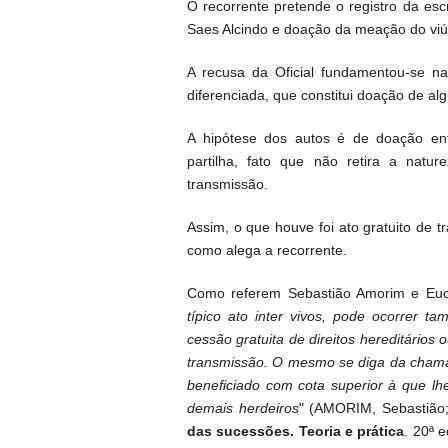
O recorrente pretende o registro da escr
Saes Alcindo e doação da meação do viúv
A recusa da Oficial fundamentou-se na
diferenciada, que constitui doação de al
A hipótese dos autos é de doação ent
partilha, fato que não retira a natu
transmissão.
Assim, o que houve foi ato gratuito de t
como alega a recorrente.
Como referem Sebastião Amorim e Eucli
típico ato inter vivos, pode ocorrer 
cessão gratuita de direitos hereditários
transmissão. O mesmo se diga da chamad
beneficiado com cota superior à que lh
demais herdeiros
" (AMORIM, Sebastião
das sucessões. Teoria e prática
. 20ª e