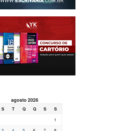
agosto 2026
S
T
Q
Q
S
S
1
3
4
5
6
7
8