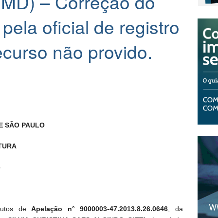
CMD) – Correção do
ela oficial de registro
curso não provido.
E SÃO PAULO
TURA
6
 autos de
Apelação n° 9000003-47.2013.8.26.0646
, da