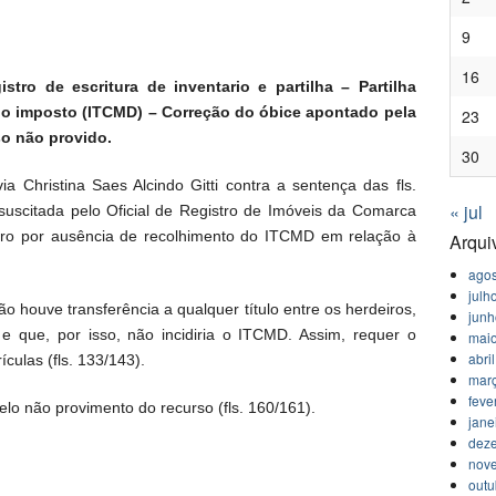
9
16
tro de escritura de inventario e partilha – Partilha
do imposto (ITCMD) – Correção do óbice apontado pela
23
so não provido.
30
ia Christina Saes Alcindo Gitti contra a sentença das fls.
« jul
suscitada pelo Oficial de Registro de Imóveis da Comarca
tro por ausência de recolhimento do ITCMD em relação à
Arqui
agos
julh
o houve transferência a qualquer título entre os herdeiros,
jun
e que, por isso, não incidiria o ITCMD. Assim, requer o
mai
abri
ículas (fls. 133/143).
mar
feve
elo não provimento do recurso (fls. 160/161).
jane
dez
nov
outu