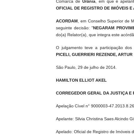
Comarca de
Urânia
, em que é apela
OFICIAL DE REGISTRO DE IMÓVEIS 
ACORDAM
, em Conselho Superior de Ma
seguinte decisão: "
NEGARAM PROVIME
do(a) Relator(a), que integra este acórdã
O julgamento teve a participação do
PICELI, GUERRIERI REZENDE, ARTU
São Paulo, 29 de julho de 2014.
HAMILTON ELLIOT AKEL
CORREGEDOR GERAL DA JUSTIÇA E
Apelação Cível n° 9000003-47.2013.8.2
Apelante: Silvia Christina Saes Alcindo Git
Apelado: Oficial de Registro de Imóveis