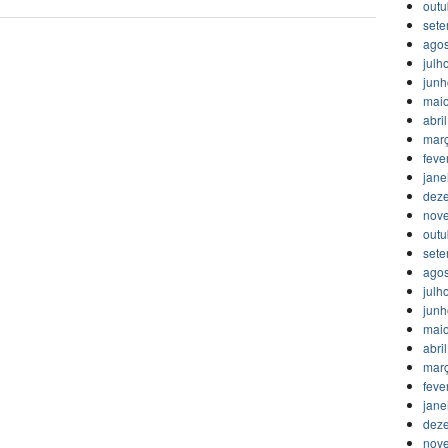
outu
set
agos
julh
jun
mai
abri
mar
feve
jane
dez
nov
outu
set
agos
julh
jun
mai
abri
mar
feve
jane
dez
nov