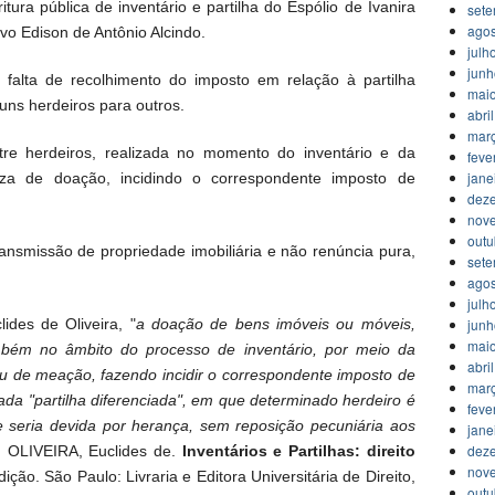
itura pública de inventário e partilha do Espólio de Ivanira
set
agos
o Edison de Antônio Alcindo.
julh
jun
 falta de recolhimento do imposto em relação à partilha
mai
guns herdeiros para outros.
abri
mar
re herdeiros, realizada no momento do inventário e da
feve
jane
reza de doação, incidindo o correspondente imposto de
dez
nov
outu
ransmissão de propriedade imobiliária e não renúncia pura,
set
agos
julh
jun
des de Oliveira, "
a doação de bens imóveis ou móveis,
mai
também no âmbito do processo de inventário, por meio da
abri
 ou de meação, fazendo incidir o correspondente imposto de
mar
a "partilha diferenciada", em que determinado herdeiro é
feve
e seria devida por herança, sem reposição pecuniária aos
jane
dez
; OLIVEIRA, Euclides de.
Inventários e Partilhas: direito
nov
dição. São Paulo: Livraria e Editora Universitária de Direito,
outu