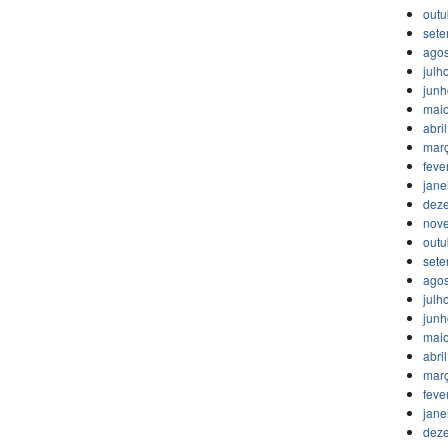
outu
set
agos
julh
jun
mai
abri
mar
feve
jane
dez
nov
outu
set
agos
julh
jun
mai
abri
mar
feve
jane
dez