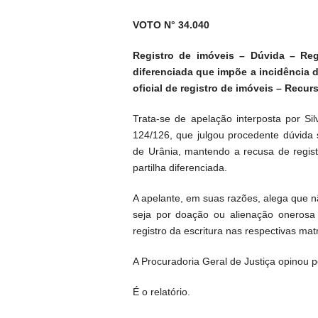
VOTO N° 34.040
Registro de imóveis – Dúvida – Regis
diferenciada que impõe a incidência 
oficial de registro de imóveis – Recur
Trata-se de apelação interposta por Silv
124/126, que julgou procedente dúvida 
de Urânia, mantendo a recusa de regis
partilha diferenciada.
A apelante, em suas razões, alega que nã
seja por doação ou alienação onerosa 
registro da escritura nas respectivas matr
A Procuradoria Geral de Justiça opinou p
É o relatório.