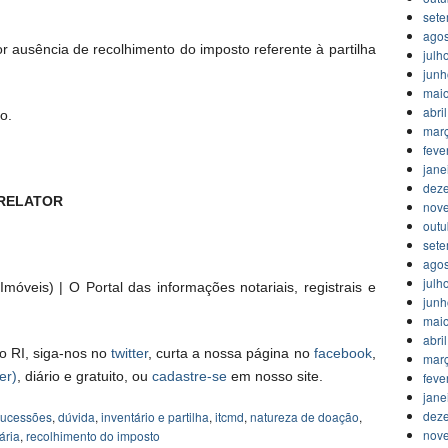
set
agos
por ausência de recolhimento do imposto referente à partilha
julh
jun
mai
abri
o.
mar
feve
jane
dez
 RELATOR
nov
outu
set
agos
julh
móveis) | O Portal das informações notariais, registrais e
jun
mai
abri
o RI, siga-nos no
twitter
, curta a nossa página no
facebook
,
mar
er)
, diário e gratuito, ou
cadastre-se
em nosso site.
feve
jane
dez
 sucessões
,
dúvida
,
inventário e partilha
,
itcmd
,
natureza de doação
,
nov
ária
,
recolhimento do imposto