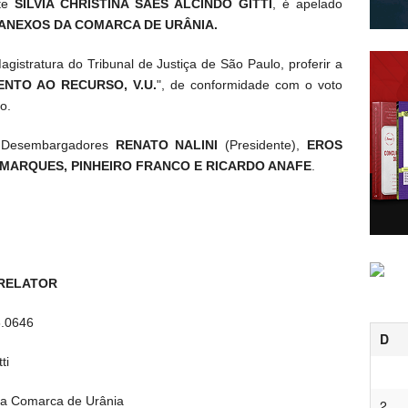
nte
SILVIA CHRISTINA SAES ALCINDO GITTI
, é apelado
E ANEXOS DA COMARCA DE URÂNIA.
gistratura do Tribunal de Justiça de São Paulo, proferir a
NTO AO RECURSO, V.U.
", de conformidade com o voto
o.
s Desembargadores
RENATO NALINI
(Presidente),
EROS
R MARQUES, PINHEIRO FRANCO E RICARDO ANAFE
.
 RELATOR
6.0646
D
ti
 da Comarca de Urânia
2