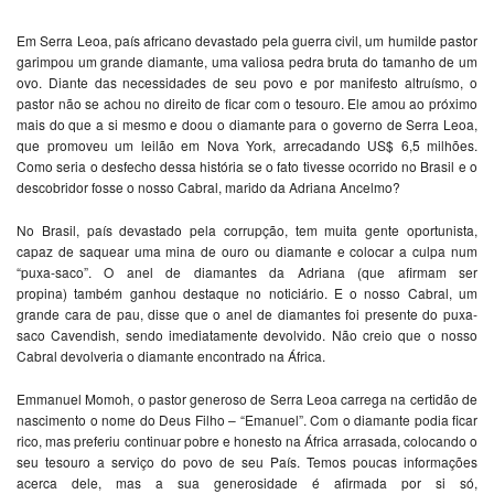
Em Serra Leoa, país africano devastado pela guerra civil, um humilde pastor
garimpou um grande diamante, uma valiosa pedra bruta do tamanho de um
ovo. Diante das necessidades de seu povo e por manifesto altruísmo, o
pastor não se achou no direito de ficar com o tesouro. Ele amou ao próximo
mais do que a si mesmo e doou o diamante para o governo de Serra Leoa,
que promoveu um leilão em Nova York, arrecadando US$ 6,5 milhões.
Como seria o desfecho dessa história se o fato tivesse ocorrido no Brasil e o
descobridor fosse o nosso Cabral, marido da Adriana Ancelmo?
No Brasil, país devastado pela corrupção, tem muita gente oportunista,
capaz de saquear uma mina de ouro ou diamante e colocar a culpa num
“puxa-saco”. O anel de diamantes da Adriana (que afirmam ser
propina) também ganhou destaque no noticiário. E o nosso Cabral, um
grande cara de pau, disse que o anel de diamantes foi presente do puxa-
saco Cavendish, sendo imediatamente devolvido. Não creio que o nosso
Cabral devolveria o diamante encontrado na África.
Emmanuel Momoh, o pastor generoso de Serra Leoa carrega na certidão de
nascimento o nome do Deus Filho – “Emanuel”. Com o diamante podia ficar
rico, mas preferiu continuar pobre e honesto na África arrasada, colocando o
seu tesouro a serviço do povo de seu País. Temos poucas informações
acerca dele, mas a sua generosidade é afirmada por si só,