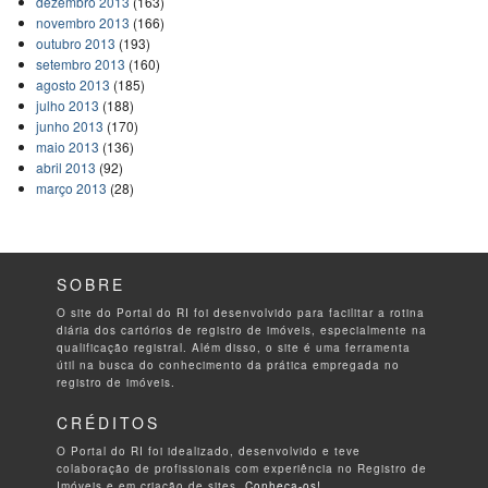
dezembro 2013
(163)
novembro 2013
(166)
outubro 2013
(193)
setembro 2013
(160)
agosto 2013
(185)
julho 2013
(188)
junho 2013
(170)
maio 2013
(136)
abril 2013
(92)
março 2013
(28)
SOBRE
O site do Portal do RI foi desenvolvido para facilitar a rotina
diária dos cartórios de registro de imóveis, especialmente na
qualificação registral. Além disso, o site é uma ferramenta
útil na busca do conhecimento da prática empregada no
registro de imóveis.
CRÉDITOS
O Portal do RI foi idealizado, desenvolvido e teve
colaboração de profissionais com experiência no Registro de
Imóveis e em criação de sites.
Conheça-os!