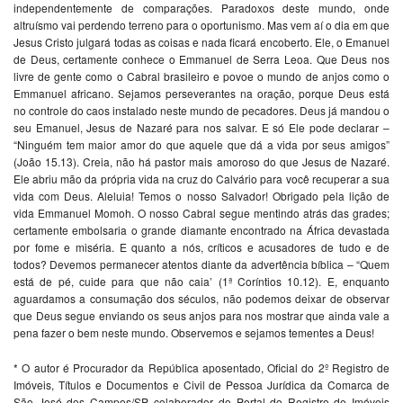
independentemente de comparações. Paradoxos deste mundo, onde
altruísmo vai perdendo terreno para o oportunismo. Mas vem aí o dia em que
Jesus Cristo julgará todas as coisas e nada ficará encoberto. Ele, o Emanuel
de Deus, certamente conhece o Emmanuel de Serra Leoa. Que Deus nos
livre de gente como o Cabral brasileiro e povoe o mundo de anjos como o
Emmanuel africano. Sejamos perseverantes na oração, porque Deus está
no controle do caos instalado neste mundo de pecadores. Deus já mandou o
seu Emanuel, Jesus de Nazaré para nos salvar. E só Ele pode declarar –
“Ninguém tem maior amor do que aquele que dá a vida por seus amigos”
(João 15.13). Creia, não há pastor mais amoroso do que Jesus de Nazaré.
Ele abriu mão da própria vida na cruz do Calvário para você recuperar a sua
vida com Deus. Aleluia! Temos o nosso Salvador! Obrigado pela lição de
vida Emmanuel Momoh. O nosso Cabral segue mentindo atrás das grades;
certamente embolsaria o grande diamante encontrado na África devastada
por fome e miséria. E quanto a nós, críticos e acusadores de tudo e de
todos? Devemos permanecer atentos diante da advertência bíblica – “Quem
está de pé, cuide para que não caia’ (1ª Coríntios 10.12). E, enquanto
aguardamos a consumação dos séculos, não podemos deixar de observar
que Deus segue enviando os seus anjos para nos mostrar que ainda vale a
pena fazer o bem neste mundo. Observemos e sejamos tementes a Deus!
* O autor é Procurador da República aposentado, Oficial do 2º Registro de
Imóveis, Títulos e Documentos e Civil de Pessoa Jurídica da Comarca de
São José dos Campos/SP, colaborador do Portal do Registro de Imóveis