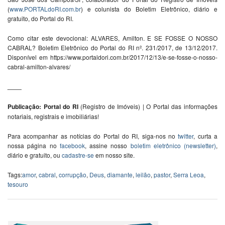
(
www.PORTALdoRI.com.br
) e colunista do Boletim Eletrônico, diário e
gratuito, do Portal do RI.
Como citar este devocional: ALVARES, Amilton. E SE FOSSE O NOSSO
CABRAL? Boletim Eletrônico do Portal do RI nº. 231/2017, de 13/12/2017.
Disponível em https://www.portaldori.com.br/2017/12/13/e-se-fosse-o-nosso-
cabral-amilton-alvares/
____
Publicação: Portal do RI
(Registro de Imóveis) | O Portal das informações
notariais, registrais e imobiliárias!
Para acompanhar as notícias do Portal do RI, siga-nos no
twitter
, curta a
nossa página no
facebook
, assine nosso
boletim eletrônico (newsletter)
,
diário e gratuito, ou
cadastre-se
em nosso site.
Tags:
amor
,
cabral
,
corrupção
,
Deus
,
diamante
,
leilão
,
pastor
,
Serra Leoa
,
tesouro