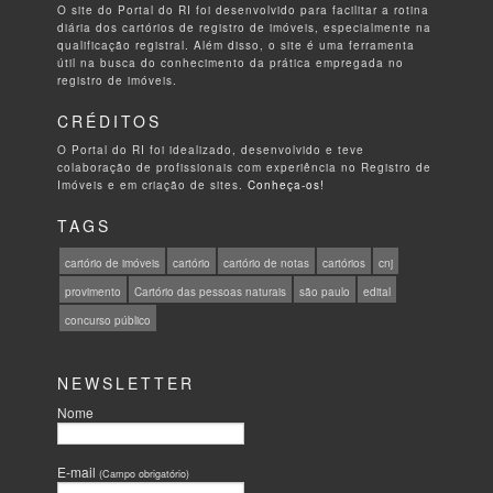
O site do Portal do RI foi desenvolvido para facilitar a rotina
diária dos cartórios de registro de imóveis, especialmente na
qualificação registral. Além disso, o site é uma ferramenta
útil na busca do conhecimento da prática empregada no
registro de imóveis.
CRÉDITOS
O Portal do RI foi idealizado, desenvolvido e teve
colaboração de profissionais com experiência no Registro de
Imóveis e em criação de sites.
Conheça-os!
TAGS
cartório de imóveis
cartório
cartório de notas
cartórios
cnj
provimento
Cartório das pessoas naturais
são paulo
edital
concurso público
NEWSLETTER
Nome
E-mail
(Campo obrigatório)