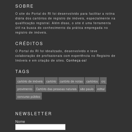
SOBRE
O site do Portal do RI foi desenvolvido para facilitar a rotina
diária dos cartórios de registro de imóveis, especialmente na
qualificação registral. Além disso, o site é uma ferramenta
útil na busca do conhecimento da prática empregada no
registro de imóveis.
CRÉDITOS
O Portal do RI foi idealizado, desenvolvido e teve
colaboração de profissionais com experiência no Registro de
Imóveis e em criação de sites.
Conheça-os!
TAGS
cartório de imóveis
cartório
cartório de notas
cartórios
cnj
provimento
Cartório das pessoas naturais
são paulo
edital
concurso público
NEWSLETTER
Nome