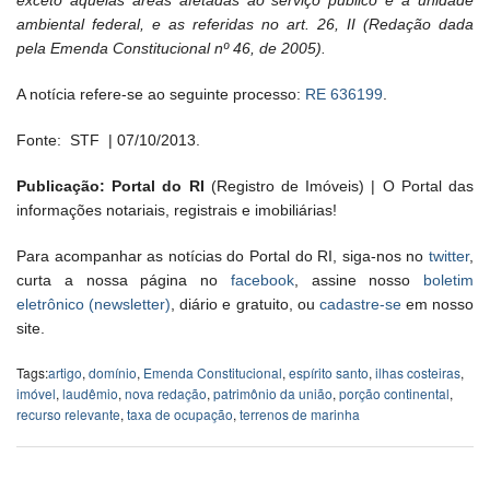
exceto aquelas áreas afetadas ao serviço público e a unidade
ambiental federal, e as referidas no art. 26, II (Redação dada
pela Emenda Constitucional nº 46, de 2005).
A notícia refere-se ao seguinte processo:
RE 636199
.
Fonte: STF
| 07/10/2013.
Publicação: Portal do RI
(Registro de Imóveis) | O Portal das
informações notariais, registrais e imobiliárias!
Para acompanhar as notícias do Portal do RI, siga-nos no
twitter
,
curta a nossa página no
facebook
, assine nosso
boletim
eletrônico (newsletter)
, diário e gratuito, ou
cadastre-se
em nosso
site.
Tags:
artigo
,
domínio
,
Emenda Constitucional
,
espírito santo
,
ilhas costeiras
,
imóvel
,
laudêmio
,
nova redação
,
patrimônio da união
,
porção continental
,
recurso relevante
,
taxa de ocupação
,
terrenos de marinha