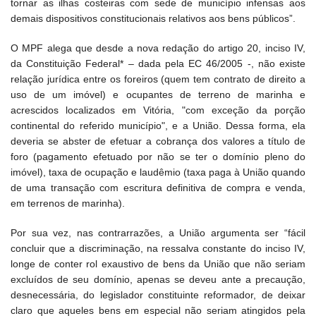
tornar as ilhas costeiras com sede de município infensas aos
demais dispositivos constitucionais relativos aos bens públicos”.
O MPF alega que desde a nova redação do artigo 20, inciso IV,
da Constituição Federal* – dada pela EC 46/2005 -, não existe
relação jurídica entre os foreiros (quem tem contrato de direito a
uso de um imóvel) e ocupantes de terreno de marinha e
acrescidos localizados em Vitória, "com exceção da porção
continental do referido município", e a União. Dessa forma, ela
deveria se abster de efetuar a cobrança dos valores a título de
foro (pagamento efetuado por não se ter o domínio pleno do
imóvel), taxa de ocupação e laudêmio (taxa paga à União quando
de uma transação com escritura definitiva de compra e venda,
em terrenos de marinha).
Por sua vez, nas contrarrazões, a União argumenta ser “fácil
concluir que a discriminação, na ressalva constante do inciso IV,
longe de conter rol exaustivo de bens da União que não seriam
excluídos de seu domínio, apenas se deveu ante a precaução,
desnecessária, do legislador constituinte reformador, de deixar
claro que aqueles bens em especial não seriam atingidos pela