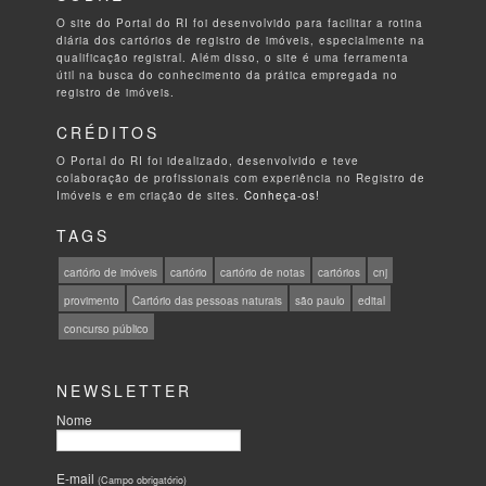
O site do Portal do RI foi desenvolvido para facilitar a rotina
diária dos cartórios de registro de imóveis, especialmente na
qualificação registral. Além disso, o site é uma ferramenta
útil na busca do conhecimento da prática empregada no
registro de imóveis.
CRÉDITOS
O Portal do RI foi idealizado, desenvolvido e teve
colaboração de profissionais com experiência no Registro de
Imóveis e em criação de sites.
Conheça-os!
TAGS
cartório de imóveis
cartório
cartório de notas
cartórios
cnj
provimento
Cartório das pessoas naturais
são paulo
edital
concurso público
NEWSLETTER
Nome
E-mail
(Campo obrigatório)