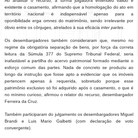
Ao analisar o recurso, a turma julgadora entendeu válido e
existente o casamento, afirmando que a homologação do ato em
território nacional é indispensável apenas para a
oponibilidade
erga omnes
do matrimônio, sendo irrelevante por
óbvio entre os cônjuges, atrelados à sua eficácia
inter partes
.
Os desembargadores também consideraram que, mesmo no
regime da obrigatória separação de bens, por força da correta
leitura da Súmula 377 do Supremo Tribunal Federal, seria
inafastável a partilha do acervo patrimonial formado mediante o
esforço comum das partes. Nada de concreto se produziu ao
longo da instrução que fosse apto a evidenciar que os imóveis
pertencem apenas à requerida, sobretudo porque esse
patrimônio exclusivo só foi adquirido após o casamento, o que é
no mínimo curioso, afirmou o relator do recurso, desembargador
Ferreira da Cruz.
Também participaram do julgamento os desembargadores Miguel
Brandi e Luis Mario Galbetti (com declaração de voto
convergente).