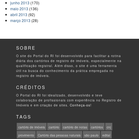
junho 2013
(170)
maio 2013
(136)
abril 2013
(92)
março 2013
(28)
SOBRE
O site do Portal do RI foi desenvolvido para facilitar a rotina
diária dos cartórios de registro de imóveis, especialmente na
qualificação registral. Além disso, o site é uma ferramenta
útil na busca do conhecimento da prática empregada no
registro de imóveis.
CRÉDITOS
O Portal do RI foi idealizado, desenvolvido e teve
colaboração de profissionais com experiência no Registro de
Imóveis e em criação de sites.
Conheça-os!
TAGS
cartório de imóveis
cartório
cartório de notas
cartórios
cnj
provimento
Cartório das pessoas naturais
são paulo
edital