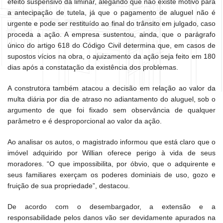
efeito suspensivo da liminar, alegando que não existe motivo para
a antecipação de tutela, já que o pagamento de aluguel não é
urgente e pode ser restituído ao final do trânsito em julgado, caso
proceda a ação. A empresa sustentou, ainda, que o parágrafo
único do artigo 618 do Código Civil determina que, em casos de
supostos vícios na obra, o ajuizamento da ação seja feito em 180
dias após a constatação da existência dos problemas.
A construtora também atacou a decisão em relação ao valor da
multa diária por dia de atraso no adiantamento do aluguel, sob o
argumento de que foi fixado sem observância de qualquer
parâmetro e é desproporcional ao valor da ação.
Ao analisar os autos, o magistrado informou que está claro que o
imóvel adquirido por Willian oferece perigo à vida de seus
moradores. “O que impossibilita, por óbvio, que o adquirente e
seus familiares exerçam os poderes dominiais de uso, gozo e
fruição de sua propriedade”, destacou.
De acordo com o desembargador, a extensão e a
responsabilidade pelos danos vão ser devidamente apurados na