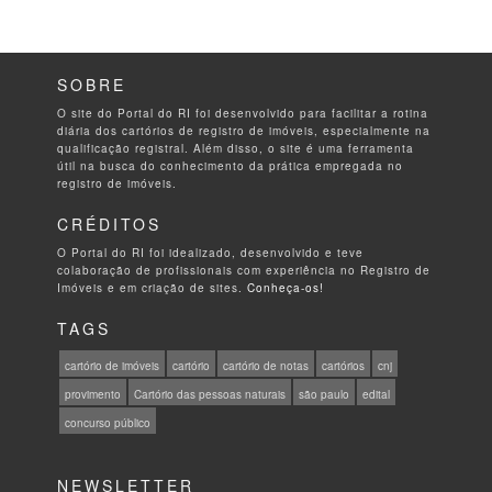
SOBRE
O site do Portal do RI foi desenvolvido para facilitar a rotina
diária dos cartórios de registro de imóveis, especialmente na
qualificação registral. Além disso, o site é uma ferramenta
útil na busca do conhecimento da prática empregada no
registro de imóveis.
CRÉDITOS
O Portal do RI foi idealizado, desenvolvido e teve
colaboração de profissionais com experiência no Registro de
Imóveis e em criação de sites.
Conheça-os!
TAGS
cartório de imóveis
cartório
cartório de notas
cartórios
cnj
provimento
Cartório das pessoas naturais
são paulo
edital
concurso público
NEWSLETTER