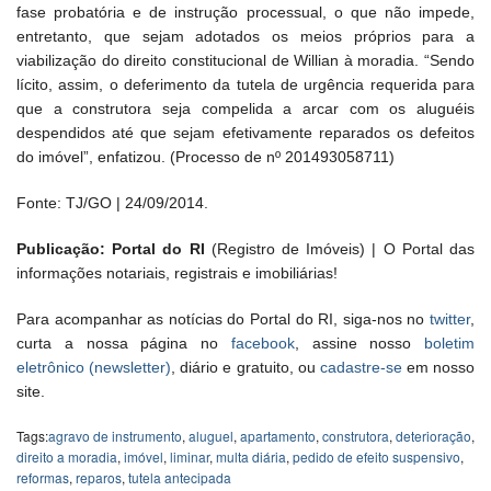
fase probatória e de instrução processual, o que não impede,
entretanto, que sejam adotados os meios próprios para a
viabilização do direito constitucional de Willian à moradia. “Sendo
lícito, assim, o deferimento da tutela de urgência requerida para
que a construtora seja compelida a arcar com os aluguéis
despendidos até que sejam efetivamente reparados os defeitos
do imóvel”, enfatizou. (Processo de nº 201493058711)
Fonte: TJ/GO | 24/09/2014.
Publicação: Portal do RI
(Registro de Imóveis) | O Portal das
informações notariais, registrais e imobiliárias!
Para acompanhar as notícias do Portal do RI, siga-nos no
twitter
,
curta a nossa página no
facebook
, assine nosso
boletim
eletrônico (newsletter)
, diário e gratuito, ou
cadastre-se
em nosso
site.
Tags:
agravo de instrumento
,
aluguel
,
apartamento
,
construtora
,
deterioração
,
direito a moradia
,
imóvel
,
liminar
,
multa diária
,
pedido de efeito suspensivo
,
reformas
,
reparos
,
tutela antecipada