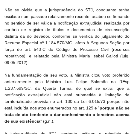
Não se olvida que a jurisprudência do STJ, conquanto tenha
oscilado num passado relativamente recente, acabou se firmando
no sentido de ser válida a notificação extrajudicial realizada por
cartório de registro de títulos e documentos de circunscrição
distinta da do devedor, conforme se verifica do julgamento do
Recurso Especial nº 1.184.570/MG, afeto à Segunda Seção por
força do art. 543-C do Código de Processo Civil (recursos
repetitivos), e relatado pela Ministra Maria Isabel Galloti (julg.
09.05.2012).
Na fundamentação de seu voto, a Ministra citou voto proferido
anteriormente pelo Ministro Luis Felipe Salomão no REsp
1.237.699/SC, da Quarta Turma, do qual se extrai que a
notificação extrajudicial não está submetida à limitação da
territorialidade prevista no art. 130 da Lei 6.015/73 porque não
está incluída nos atos enumerados no art. 129 e “
porque não se
trata de ato tendente a dar conhecimento a terceiros acerca
de sua existência
” (g.n.).
A jurisprudência do STJ, portanto, mitigou o princípio da