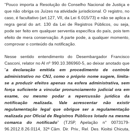
“Pouco importa a Resolução do Conselho Nacional de Justiça e
que não obriga os Juízes na atividade jurisdicional. O registro, no
caso, é facultativo (art.127, VII, da Lei 6.015/73) e não se aplica a
regra geral do art. 130 da Lei de Registros Públicos, ou seja,
pode ser feito em qualquer serventia específica do país, pois tem
efeito de mera conservação. A parte pode, a qualquer momento,
comprovar o conteúdo da notificação.
Nesse sentido entendimento do Desembargador Francisco
Casconi, relator no AI nº 990.10.386960-5, ao deixar anotado que
“
a declaração emitida em procedimento de controle
administrativo no CNJ, como o próprio nome sugere, limita-
se a produzir efeitos apenas na esfera administrativa, sem
força suficiente a vincular pronunciamento judicial ora em
exame, ou mesmo podar a repercussão jurídica da
notificação realizada. Vale acrescentar não existir
regulamentação legal que obrigue ser a regulamentação
realizada por Oficial de Registros Públicos lotado na mesma
comarca do notificado
” (TJSP, Apelação n° 0073179-
96.2012.8.26.0114, 32ª Câm. Dir. Priv., Rel. Des. Kioitsi Chicuta,