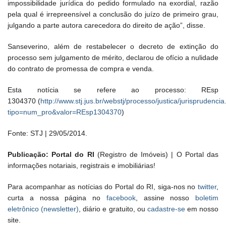
impossibilidade jurídica do pedido formulado na exordial, razão
pela qual é irrepreensível a conclusão do juízo de primeiro grau,
julgando a parte autora carecedora do direito de ação”, disse.
Sanseverino, além de restabelecer o decreto de extinção do
processo sem julgamento de mérito, declarou de ofício a nulidade
do contrato de promessa de compra e venda.
Esta notícia se refere ao processo: REsp
1304370
(
http://www.stj.jus.br/webstj/processo/justica/jurisprudenci
tipo=num_pro&valor=REsp1304370
)
Fonte: STJ | 29/05/2014.
Publicação: Portal do RI
(Registro de Imóveis) | O Portal das
informações notariais, registrais e imobiliárias!
Para acompanhar as notícias do Portal do RI, siga-nos no
twitter
,
curta a nossa página no
facebook
, assine nosso
boletim
eletrônico (newsletter)
, diário e gratuito, ou
cadastre-se
em nosso
site.