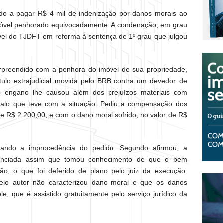
do a pagar R$ 4 mil de indenização por danos morais ao
óvel penhorado equivocadamente. A condenação, em grau
ível do TJDFT em reforma à sentença de 1º grau que julgou
urpreendido com a penhora do imóvel de sua propriedade,
tulo extrajudicial movida pelo BRB contra um devedor de
o engano lhe causou além dos prejuízos materiais com
balo que teve com a situação. Pediu a compensação dos
e R$ 2.200,00, e com o dano moral sofrido, no valor de R$
gando a improcedência do pedido. Segundo afirmou, a
idenciada assim que tomou conhecimento de que o bem
ão, o que foi deferido de plano pelo juiz da execução.
elo autor não caracterizou dano moral e que os danos
e, que é assistido gratuitamente pelo serviço jurídico da