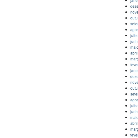
jane
dez
nov
outu
set
agos
julh
jun
mai
abri
mar
feve
jane
dez
nov
outu
set
agos
julh
jun
mai
abri
mar
feve