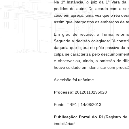
Na 1ª Instância, o juiz da 1ª Vara d
pedidos do autor. De acordo com a sen
caso em apreço, uma vez que o réu desi
assim que interpostos os embargos de te
Em grau de recurso, a Turma reformo
Segundo a decisão colegiada: “A constr
daquela que figura no pólo passivo da
culpa se caracteriza pelo descumprimen
e observar ou, ainda, a omissão de dil
houve cuidado em identificar com precis
A decisão foi unânime.
Processo:
20120110295028
Fonte: TRF1 | 14/08/2013.
Publicação: Portal do RI
(Registro de I
imobiliárias!