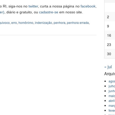
o RI, siga-nos no
twitter
, curta a nossa página no
facebook
,
er)
, diário e gratuito, ou
cadastre-se
em nosso site.
2
quivoco
,
erro
,
homônimo
,
indenização
,
penhora
,
penhora errada
,
9
16
23
30
« jul
Arqui
agos
julh
jun
mai
abri
mar
feve