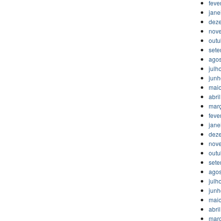
feve
jane
dez
nov
outu
set
agos
julh
jun
mai
abri
mar
feve
jane
dez
nov
outu
set
agos
julh
jun
mai
abri
mar