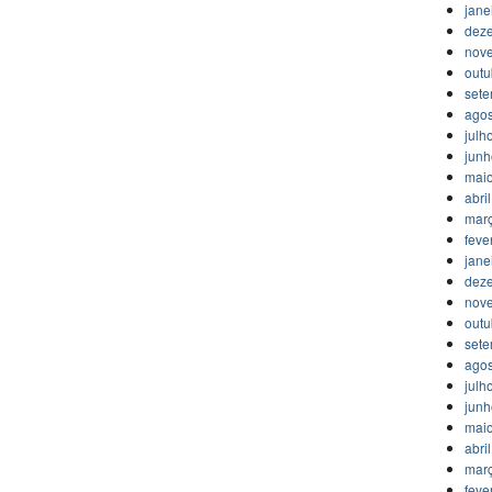
jane
dez
nov
outu
set
agos
julh
jun
mai
abri
mar
feve
jane
dez
nov
outu
set
agos
julh
jun
mai
abri
mar
feve