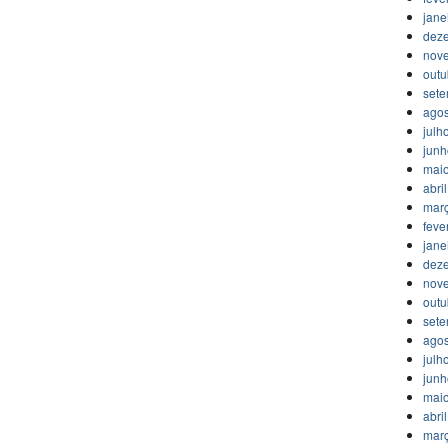
jane
dez
nov
outu
set
agos
julh
jun
mai
abri
mar
feve
jane
dez
nov
outu
set
agos
julh
jun
mai
abri
mar