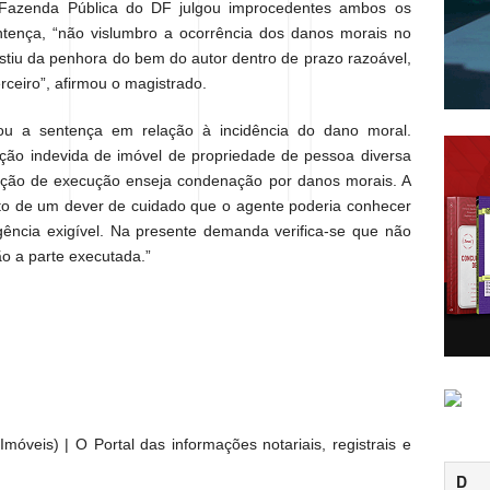
a Fazenda Pública do DF julgou improcedentes ambos os
tença, “não vislumbro a ocorrência dos danos morais no
stiu da penhora do bem do autor dentro de prazo razoável,
rceiro”, afirmou o magistrado.
u a sentença em relação à incidência do dano moral.
ição indevida de imóvel de propriedade de pessoa diversa
 ação de execução enseja condenação por danos morais. A
to de um dever de cuidado que o agente poderia conhecer
igência exigível. Na presente demanda verifica-se que não
ão a parte executada.”
móveis) | O Portal das informações notariais, registrais e
D