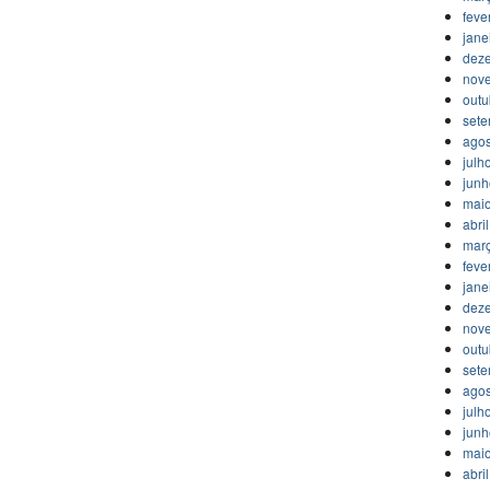
feve
jane
dez
nov
outu
set
agos
julh
jun
mai
abri
mar
feve
jane
dez
nov
outu
set
agos
julh
jun
mai
abri