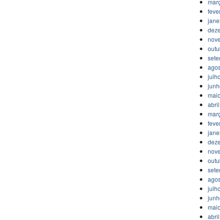
mar
feve
jane
dez
nov
outu
set
agos
julh
jun
mai
abri
mar
feve
jane
dez
nov
outu
set
agos
julh
jun
mai
abri