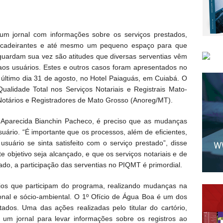
um jornal com informações sobre os serviços prestados,
e cadeirantes e até mesmo um pequeno espaço para que
uardam sua vez são atitudes que diversas serventias vêm
os usuários. Estes e outros casos foram apresentados no
 último dia 31 de agosto, no Hotel Paiaguás, em Cuiabá. O
ualidade Total nos Serviços Notariais e Registrais Mato-
otários e Registradores de Mato Grosso (Anoreg/MT).
 Aparecida Bianchin Pacheco, é preciso que as mudanças
uário. “É importante que os processos, além de eficientes,
suário se sinta satisfeito com o serviço prestado”, disse
 objetivo seja alcançado, e que os serviços notariais e de
ado, a participação das serventias no PIQMT é primordial.
ios que participam do programa, realizando mudanças na
ional e sócio-ambiental. O 1º Ofício de Água Boa é um dos
dos. Uma das ações realizadas pelo titular do cartório,
 um jornal para levar informações sobre os registros ao