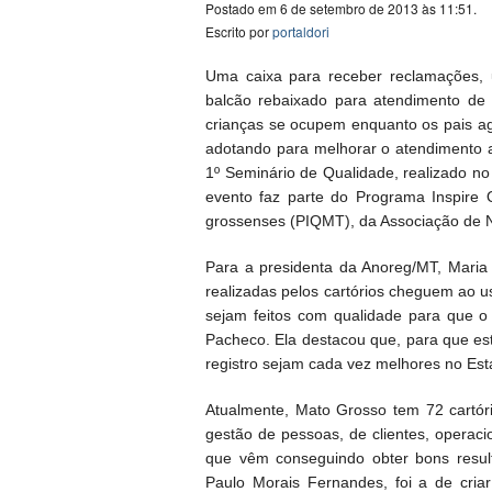
Postado em 6 de setembro de 2013 às 11:51.
Escrito por
portaldori
Uma caixa para receber reclamações, 
balcão rebaixado para atendimento d
crianças se ocupem enquanto os pais ag
adotando para melhorar o atendimento a
1º Seminário de Qualidade, realizado no
evento faz parte do Programa Inspire Q
grossenses (PIQMT), da Associação de N
Para a presidenta da Anoreg/MT, Maria
realizadas pelos cartórios cheguem ao us
sejam feitos com qualidade para que o u
Pacheco. Ela destacou que, para que este
registro sejam cada vez melhores no Est
Atualmente, Mato Grosso tem 72 cartór
gestão de pessoas, de clientes, operac
que vêm conseguindo obter bons resulta
Paulo Morais Fernandes, foi a de criar