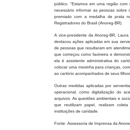
público. “Estamos em uma região com mu
necessário informar as pessoas sobre o
premiado com a medalha de prata no
Registradores do Brasil (Anoreg-BR).
A vice-presidente da Anoreg-BR, Laura 
destacou ações aplicadas em sua serve
de pessoas que resultaram em atendimen
que começou como faxineira e demonstr
ela é assistente administrativa do car
colocar uma mesinha para crianças, com
ao cartório acompanhados de seus filhos”
Outras medidas aplicadas por serventi
operacional, como digitalização do a
arquivos. As questões ambientais e soc
que reutilizam papel, realizam colet
instituições de caridade.
Fonte: Assessoria de Imprensa da Anore