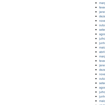
mar
feve
jane
dez
nov
outu
set
agos
julh
jun
mai
abri
mar
feve
jane
dez
nov
outu
set
agos
julh
jun
mai