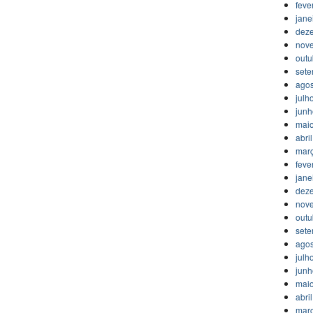
feve
jane
dez
nov
outu
set
agos
julh
jun
mai
abri
mar
feve
jane
dez
nov
outu
set
agos
julh
jun
mai
abri
mar