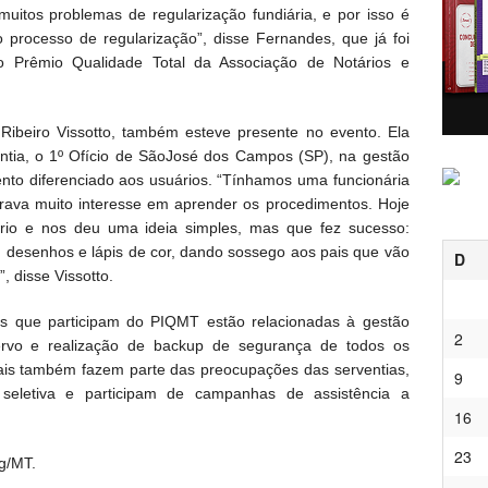
itos problemas de regularização fundiária, e por isso é
 processo de regularização”, disse Fernandes, que já foi
 Prêmio Qualidade Total da Associação de Notários e
Ribeiro Vissotto, também esteve presente no evento. Ela
ntia, o 1º Ofício de SãoJosé dos Campos (SP), na gestão
to diferenciado aos usuários. “Tínhamos uma funcionária
ava muito interesse em aprender os procedimentos. Hoje
tório e nos deu uma ideia simples, mas que fez sucesso:
 desenhos e lápis de cor, dando sossego aos pais que vão
D
, disse Vissotto.
as que participam do PIQMT estão relacionadas à gestão
2
cervo e realização de backup de segurança de todos os
iais também fazem parte das preocupações das serventias,
9
a seletiva e participam de campanhas de assistência a
16
23
g/MT.