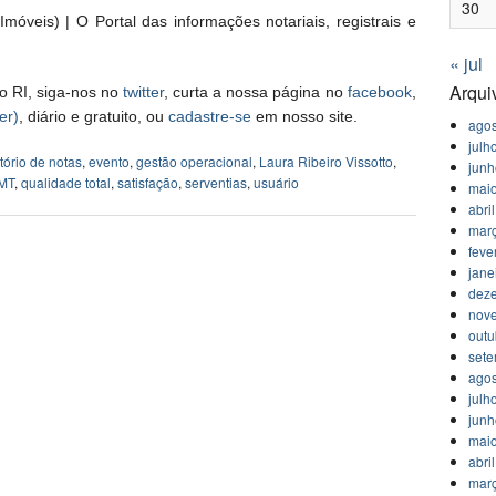
30
móveis) | O Portal das informações notariais, registrais e
« jul
Arqui
o RI, siga-nos no
twitter
, curta a nossa página no
facebook
,
er)
, diário e gratuito, ou
cadastre-se
em nosso site.
agos
julh
tório de notas
,
evento
,
gestão operacional
,
Laura Ribeiro Vissotto
,
jun
MT
,
qualidade total
,
satisfação
,
serventias
,
usuário
mai
abri
mar
feve
jane
dez
nov
outu
set
agos
julh
jun
mai
abri
mar