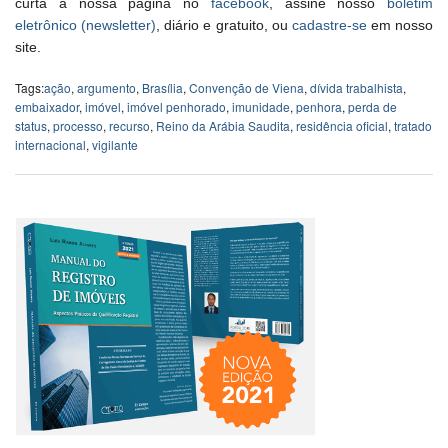
curta a nossa página no
facebook
, assine nosso
boletim
eletrônico (newsletter)
, diário e gratuito, ou
cadastre-se
em nosso
site.
Tags:
ação
,
argumento
,
Brasília
,
Convenção de Viena
,
dívida trabalhista
,
embaixador
,
imóvel
,
imóvel penhorado
,
imunidade
,
penhora
,
perda de
status
,
processo
,
recurso
,
Reino da Arábia Saudita
,
residência oficial
,
tratado
internacional
,
vigilante