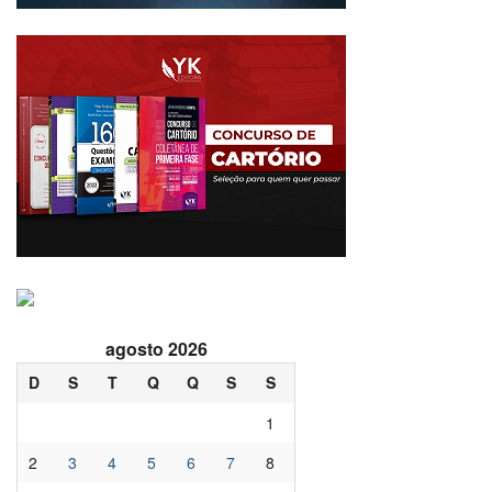
agosto 2026
D
S
T
Q
Q
S
S
1
2
3
4
5
6
7
8