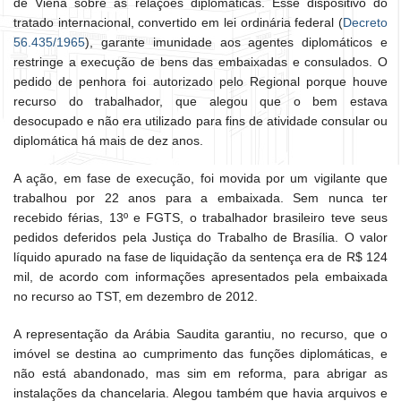
de Viena sobre as relações diplomáticas. Esse dispositivo do
tratado internacional, convertido em lei ordinária federal (
Decreto
56.435/1965
), garante imunidade aos agentes diplomáticos e
restringe a execução de bens das embaixadas e consulados. O
pedido de penhora foi autorizado pelo Regional porque houve
recurso do trabalhador, que alegou que o bem estava
desocupado e não era utilizado para fins de atividade consular ou
diplomática há mais de dez anos.
A ação, em fase de execução, foi movida por um vigilante que
trabalhou por 22 anos para a embaixada. Sem nunca ter
recebido férias, 13º e FGTS, o trabalhador brasileiro teve seus
pedidos deferidos pela Justiça do Trabalho de Brasília. O valor
líquido apurado na fase de liquidação da sentença era de R$ 124
mil, de acordo com informações apresentados pela embaixada
no recurso ao TST, em dezembro de 2012.
A representação da Arábia Saudita garantiu, no recurso, que o
imóvel se destina ao cumprimento das funções diplomáticas, e
não está abandonado, mas sim em reforma, para abrigar as
instalações da chancelaria. Alegou também que havia arquivos e