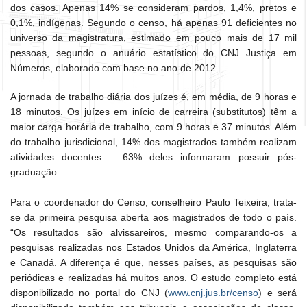
dos casos. Apenas 14% se consideram pardos, 1,4%, pretos e
0,1%, indígenas. Segundo o censo, há apenas 91 deficientes no
universo da magistratura, estimado em pouco mais de 17 mil
pessoas, segundo o anuário estatístico do CNJ Justiça em
Números, elaborado com base no ano de 2012.
A jornada de trabalho diária dos juízes é, em média, de 9 horas e
18 minutos. Os juízes em início de carreira (substitutos) têm a
maior carga horária de trabalho, com 9 horas e 37 minutos. Além
do trabalho jurisdicional, 14% dos magistrados também realizam
atividades docentes – 63% deles informaram possuir pós-
graduação.
Para o coordenador do Censo, conselheiro Paulo Teixeira, trata-
se da primeira pesquisa aberta aos magistrados de todo o país.
“Os resultados são alvissareiros, mesmo comparando-os a
pesquisas realizadas nos Estados Unidos da América, Inglaterra
e Canadá. A diferença é que, nesses países, as pesquisas são
periódicas e realizadas há muitos anos. O estudo completo está
disponibilizado no portal do CNJ (
www.cnj.jus.br/censo
) e será