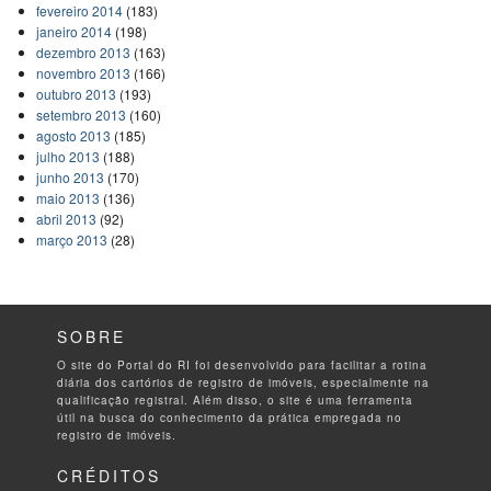
fevereiro 2014
(183)
janeiro 2014
(198)
dezembro 2013
(163)
novembro 2013
(166)
outubro 2013
(193)
setembro 2013
(160)
agosto 2013
(185)
julho 2013
(188)
junho 2013
(170)
maio 2013
(136)
abril 2013
(92)
março 2013
(28)
SOBRE
O site do Portal do RI foi desenvolvido para facilitar a rotina
diária dos cartórios de registro de imóveis, especialmente na
qualificação registral. Além disso, o site é uma ferramenta
útil na busca do conhecimento da prática empregada no
registro de imóveis.
CRÉDITOS