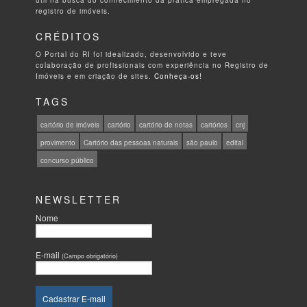
registro de imóveis.
CRÉDITOS
O Portal do RI foi idealizado, desenvolvido e teve
colaboração de profissionais com experiência no Registro de
Imóveis e em criação de sites.
Conheça-os!
TAGS
cartório de imóveis
cartório
cartório de notas
cartórios
cnj
provimento
Cartório das pessoas naturais
são paulo
edital
concurso público
NEWSLETTER
Nome
E-mail
(Campo obrigatório)