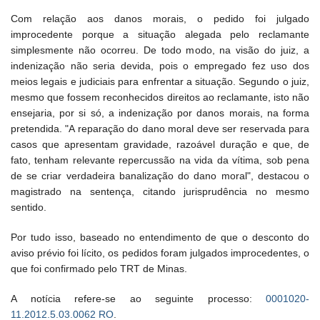
Com relação aos danos morais, o pedido foi julgado
improcedente porque a situação alegada pelo reclamante
simplesmente não ocorreu. De todo modo, na visão do juiz, a
indenização não seria devida, pois o empregado fez uso dos
meios legais e judiciais para enfrentar a situação. Segundo o juiz,
mesmo que fossem reconhecidos direitos ao reclamante, isto não
ensejaria, por si só, a indenização por danos morais, na forma
pretendida. "A reparação do dano moral deve ser reservada para
casos que apresentam gravidade, razoável duração e que, de
fato, tenham relevante repercussão na vida da vítima, sob pena
de se criar verdadeira banalização do dano moral", destacou o
magistrado na sentença, citando jurisprudência no mesmo
sentido.
Por tudo isso, baseado no entendimento de que o desconto do
aviso prévio foi lícito, os pedidos foram julgados improcedentes, o
que foi confirmado pelo TRT de Minas.
A notícia refere-se ao seguinte processo:
0001020-
11.2012.5.03.0062 RO
.