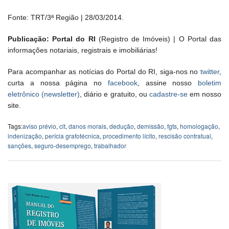
Fonte: TRT/3ª Região | 28/03/2014.
Publicação: Portal do RI
(Registro de Imóveis) | O Portal das
informações notariais, registrais e imobiliárias!
Para acompanhar as notícias do Portal do RI, siga-nos no
twitter
,
curta a nossa página no
facebook
, assine nosso
boletim
eletrônico (newsletter)
, diário e gratuito, ou
cadastre-se
em nosso
site.
Tags:
aviso prévio
,
clt
,
danos morais
,
dedução
,
demissão
,
fgts
,
homologação
,
indenização
,
perícia grafotécnica
,
procedimento lícito
,
rescisão contratual
,
sanções
,
seguro-desemprego
,
trabalhador