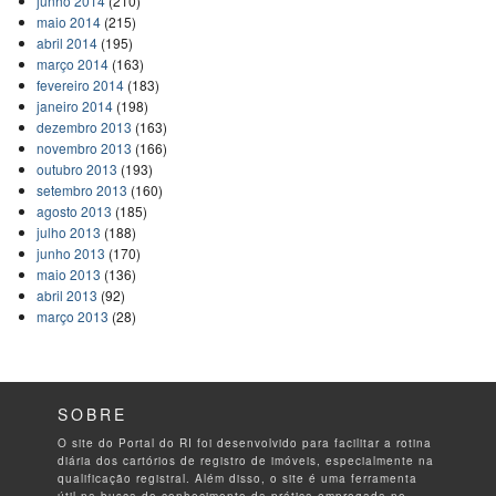
junho 2014
(210)
maio 2014
(215)
abril 2014
(195)
março 2014
(163)
fevereiro 2014
(183)
janeiro 2014
(198)
dezembro 2013
(163)
novembro 2013
(166)
outubro 2013
(193)
setembro 2013
(160)
agosto 2013
(185)
julho 2013
(188)
junho 2013
(170)
maio 2013
(136)
abril 2013
(92)
março 2013
(28)
SOBRE
O site do Portal do RI foi desenvolvido para facilitar a rotina
diária dos cartórios de registro de imóveis, especialmente na
qualificação registral. Além disso, o site é uma ferramenta
útil na busca do conhecimento da prática empregada no