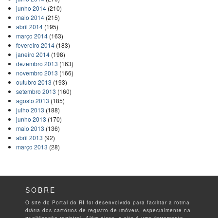
junho 2014
(210)
maio 2014
(215)
abril 2014
(195)
março 2014
(163)
fevereiro 2014
(183)
janeiro 2014
(198)
dezembro 2013
(163)
novembro 2013
(166)
outubro 2013
(193)
setembro 2013
(160)
agosto 2013
(185)
julho 2013
(188)
junho 2013
(170)
maio 2013
(136)
abril 2013
(92)
março 2013
(28)
SOBRE
O site do Portal do RI foi desenvolvido para facilitar a rotina
diária dos cartórios de registro de imóveis, especialmente na
qualificação registral. Além disso, o site é uma ferramenta