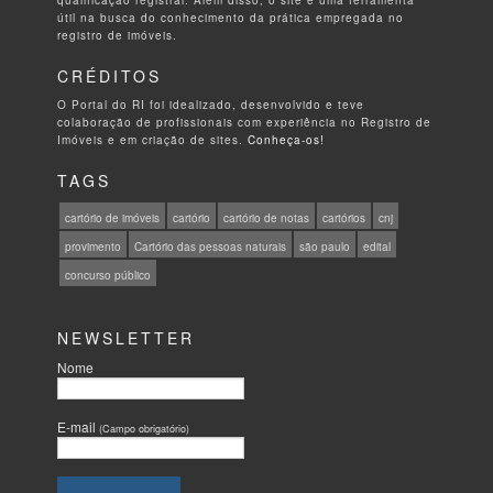
útil na busca do conhecimento da prática empregada no
registro de imóveis.
CRÉDITOS
O Portal do RI foi idealizado, desenvolvido e teve
colaboração de profissionais com experiência no Registro de
Imóveis e em criação de sites.
Conheça-os!
TAGS
cartório de imóveis
cartório
cartório de notas
cartórios
cnj
provimento
Cartório das pessoas naturais
são paulo
edital
concurso público
NEWSLETTER
Nome
E-mail
(Campo obrigatório)