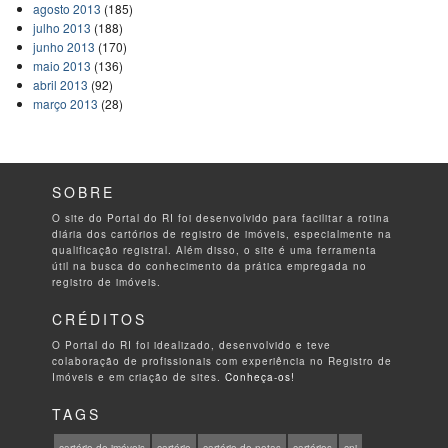
agosto 2013
(185)
julho 2013
(188)
junho 2013
(170)
maio 2013
(136)
abril 2013
(92)
março 2013
(28)
SOBRE
O site do Portal do RI foi desenvolvido para facilitar a rotina
diária dos cartórios de registro de imóveis, especialmente na
qualificação registral. Além disso, o site é uma ferramenta
útil na busca do conhecimento da prática empregada no
registro de imóveis.
CRÉDITOS
O Portal do RI foi idealizado, desenvolvido e teve
colaboração de profissionais com experiência no Registro de
Imóveis e em criação de sites.
Conheça-os!
TAGS
cartório de imóveis
cartório
cartório de notas
cartórios
cnj