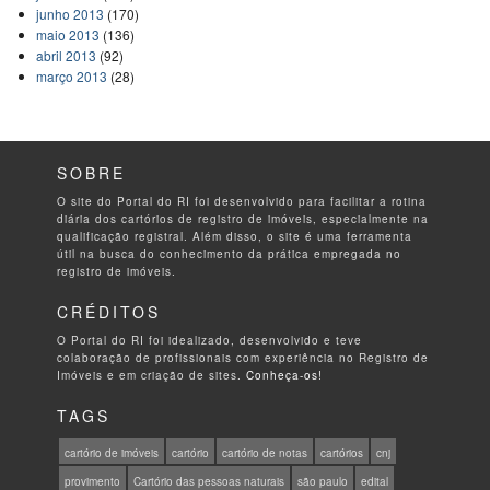
junho 2013
(170)
maio 2013
(136)
abril 2013
(92)
março 2013
(28)
SOBRE
O site do Portal do RI foi desenvolvido para facilitar a rotina
diária dos cartórios de registro de imóveis, especialmente na
qualificação registral. Além disso, o site é uma ferramenta
útil na busca do conhecimento da prática empregada no
registro de imóveis.
CRÉDITOS
O Portal do RI foi idealizado, desenvolvido e teve
colaboração de profissionais com experiência no Registro de
Imóveis e em criação de sites.
Conheça-os!
TAGS
cartório de imóveis
cartório
cartório de notas
cartórios
cnj
provimento
Cartório das pessoas naturais
são paulo
edital