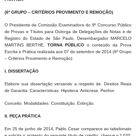
(6º GRUPO – CRITÉRIOS PROVIMENTO E REMOÇÃO)
O Presidente da Comissão Examinadora do 9º Concurso Público
de Provas e Títulos para Outorga de Delegações de Notas e de
Registro do Estado de São Paulo, Desembargador MARCELO
MARTINS BERTHE,
TORNA PÚBLICO
o conteúdo da Prova
Escrita e Prática realizada aos 07 de setembro de 2014 (6º Grupo
– Critérios Provimento e Remoção):
I. DISSERTAÇÃO
Elabore sua dissertação versando a respeito de: Direitos Reais
de Garantia. Características. Hipoteca. Anticrese. Penhor.
Conceito. Modalidades. Constituição. Extinção.
II. PEÇA PRÁTICA
Em 25 de junho de 2014, Pablo Cesar comparece ao tabelionato
e solicita o protesto do seguinte título de crédito: cheque n.º 020,