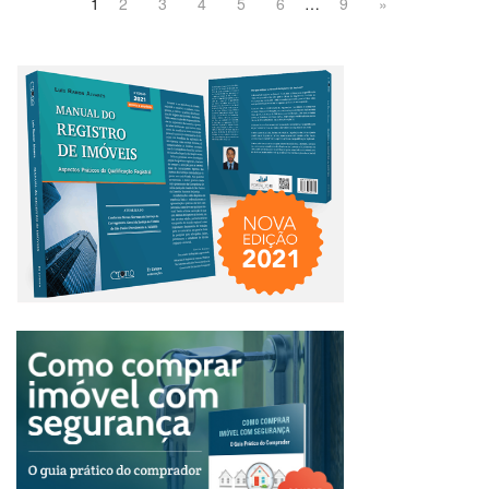
1
2
3
4
5
6
…
9
»