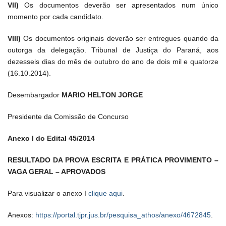
VII)
Os documentos deverão ser apresentados num único
momento por cada candidato.
VIII)
Os documentos originais deverão ser entregues quando da
outorga da delegação. Tribunal de Justiça do Paraná, aos
dezesseis dias do mês de outubro do ano de dois mil e quatorze
(16.10.2014).
Desembargador
MARIO HELTON JORGE
Presidente da Comissão de Concurso
Anexo I do Edital 45/2014
RESULTADO DA PROVA ESCRITA E PRÁTICA PROVIMENTO –
VAGA GERAL – APROVADOS
Para visualizar o anexo I
clique aqui
.
Anexos:
https://portal.tjpr.jus.br/pesquisa_athos/anexo/4672845
.