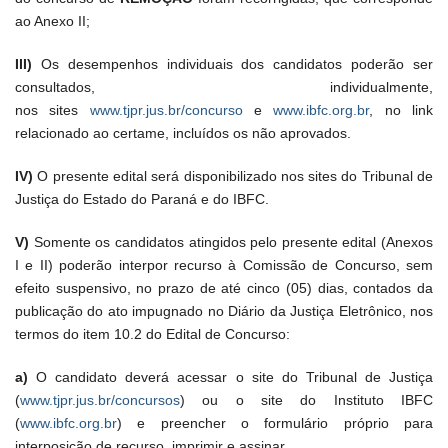
ao Anexo II;
III)
Os desempenhos individuais dos candidatos poderão ser
consultados, individualmente,
nos sites
www.tjpr.jus.br/concurso
e
www.ibfc.org.br
, no link
relacionado ao certame, incluídos os não aprovados.
IV)
O presente edital será disponibilizado nos sites do Tribunal de
Justiça do Estado do Paraná e do IBFC.
V)
Somente os candidatos atingidos pelo presente edital (Anexos
I e II) poderão interpor recurso à Comissão de Concurso, sem
efeito suspensivo, no prazo de até cinco (05) dias, contados da
publicação do ato impugnado no Diário da Justiça Eletrônico, nos
termos do item 10.2 do Edital de Concurso:
a)
O candidato deverá acessar o site do Tribunal de Justiça
(
www.tjpr.jus.br/concursos
) ou o site do Instituto IBFC
(
www.ibfc.org.br
) e preencher o formulário próprio para
interposição de recurso, imprimir e assinar.