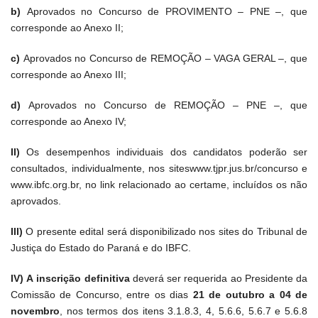
b)
Aprovados no Concurso de PROVIMENTO – PNE –, que
corresponde ao Anexo II;
c)
Aprovados no Concurso de REMOÇÃO – VAGA GERAL –, que
corresponde ao Anexo III;
d)
Aprovados no Concurso de REMOÇÃO – PNE –, que
corresponde ao Anexo IV;
II)
Os desempenhos individuais dos candidatos poderão ser
consultados, individualmente, nos siteswww.tjpr.jus.br/concurso e
www.ibfc.org.br, no link relacionado ao certame, incluídos os não
aprovados.
III)
O presente edital será disponibilizado nos sites do Tribunal de
Justiça do Estado do Paraná e do IBFC.
IV) A inscrição definitiva
deverá ser requerida ao Presidente da
Comissão de Concurso, entre os dias
21 de outubro a 04 de
novembro
, nos termos dos itens 3.1.8.3, 4, 5.6.6, 5.6.7 e 5.6.8