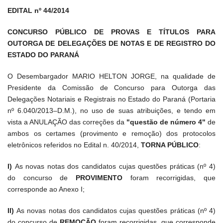
EDITAL nº 44/2014
CONCURSO PÚBLICO DE PROVAS E TÍTULOS PARA
OUTORGA DE DELEGAÇÕES DE NOTAS E DE REGISTRO DO
ESTADO DO PARANÁ
O Desembargador MARIO HELTON JORGE, na qualidade de
Presidente da Comissão de Concurso para Outorga das
Delegações Notariais e Registrais no Estado do Paraná (Portaria
nº 6.040/2013–D.M.), no uso de suas atribuições, e tendo em
vista a ANULAÇÃO das correções da
"questão de número 4"
de
ambos os certames (provimento e remoção) dos protocolos
eletrônicos referidos no Edital n. 40/2014,
TORNA PÚBLICO
:
I)
As novas notas dos candidatos cujas questões práticas (nº 4)
do concurso de
PROVIMENTO
foram recorrigidas, que
corresponde ao Anexo I;
II)
As novas notas dos candidatos cujas questões práticas (nº 4)
do concurso de
REMOÇÃO
foram recorrigidas, que corresponde