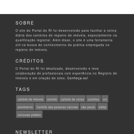
SOBRE
O site do Portal do RI foi desenvolvido para facilitar a rotina
diária dos cartórios de registro de imóveis, especialmente na
qualificação registral. Além disso, o site é uma ferramenta
útil na busca do conhecimento da prática empregada no
registro de imóveis.
CRÉDITOS
O Portal do RI foi idealizado, desenvolvido e teve
colaboração de profissionais com experiência no Registro de
Imóveis e em criação de sites.
Conheça-os!
TAGS
cartório de imóveis
cartório
cartório de notas
cartórios
cnj
provimento
Cartório das pessoas naturais
são paulo
edital
concurso público
NEWSLETTER