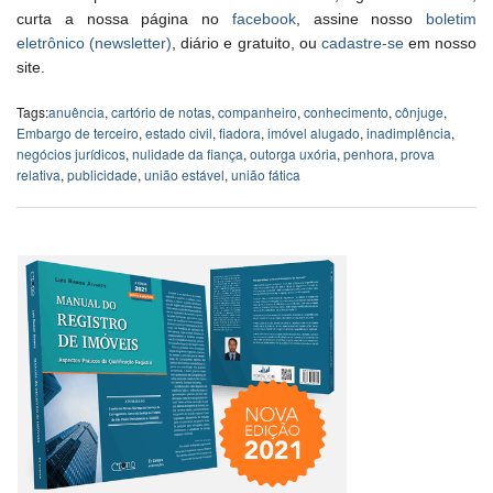
curta a nossa página no
facebook
, assine nosso
boletim
eletrônico (newsletter)
, diário e gratuito, ou
cadastre-se
em nosso
site.
Tags:
anuência
,
cartório de notas
,
companheiro
,
conhecimento
,
cônjuge
,
Embargo de terceiro
,
estado civil
,
fiadora
,
imóvel alugado
,
inadimplência
,
negócios jurídicos
,
nulidade da fiança
,
outorga uxória
,
penhora
,
prova
relativa
,
publicidade
,
união estável
,
união fática