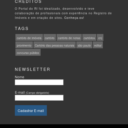
CRÉDITOS
O Portal do RI foi idealizado, desenvolvido e teve
colaboração de profissionais com experiência no Registro de
Imóveis e em criação de sites.
Conheça-os!
TAGS
cartório de imóveis
cartório
cartório de notas
cartórios
cnj
provimento
Cartório das pessoas naturais
são paulo
edital
concurso público
NEWSLETTER
Nome
E-mail
(Campo obrigatório)