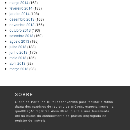
março 2014
(163)
fevereiro 2014
(183)
janeiro 2014
(198)
dezembro 2013
(163)
novembro 2013
(166)
outubro 2013
(193)
setembro 2013
(160)
agosto 2013
(185)
julho 2013
(188)
junho 2013
(170)
maio 2013
(136)
abril 2013
(92)
março 2013
(28)
SOBRE
O site do Portal do RI foi desenvolvido para facilitar a rotina
diária dos cartórios de registro de imóveis, especialmente na
qualificação registral. Além disso, o site é uma ferramenta
útil na busca do conhecimento da prática empregada no
registro de imóveis.