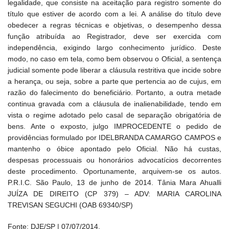
legalidade, que consiste na aceitação para registro somente do
título que estiver de acordo com a lei. A análise do título deve
obedecer a regras técnicas e objetivas, o desempenho dessa
função atribuída ao Registrador, deve ser exercida com
independência, exigindo largo conhecimento jurídico. Deste
modo, no caso em tela, como bem observou o Oficial, a sentença
judicial somente pode liberar a cláusula restritiva que incide sobre
a herança, ou seja, sobre a parte que pertencia ao de cujus, em
razão do falecimento do beneficiário. Portanto, a outra metade
continua gravada com a cláusula de inalienabilidade, tendo em
vista o regime adotado pelo casal de separação obrigatória de
bens. Ante o exposto, julgo IMPROCEDENTE o pedido de
providências formulado por IDELBRANDA CAMARGO CAMPOS e
mantenho o óbice apontado pelo Oficial. Não há custas,
despesas processuais ou honorários advocatícios decorrentes
deste procedimento. Oportunamente, arquivem-se os autos.
P.R.I.C. São Paulo, 13 de junho de 2014. Tânia Mara Ahualli
JUÍZA DE DIREITO (CP 379) – ADV: MARIA CAROLINA
TREVISAN SEGUCHI (OAB 69340/SP)
Fonte: DJE/SP | 07/07/2014.