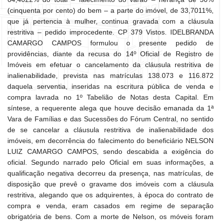
(cinquenta por cento) do bem – a parte do imóvel, de 33,7011%,
que já pertencia à mulher, continua gravada com a cláusula
restritiva – pedido improcedente. CP 379 Vistos. IDELBRANDA
CAMARGO CAMPOS formulou o presente pedido de
providências, diante da recusa do 14º Oficial de Registro de
Imóveis em efetuar o cancelamento da cláusula restritiva de
inalienabilidade, prevista nas matrículas 138.073 e 116.872
daquela serventia, inseridas na escritura pública de venda e
compra lavrada no 1º Tabelião de Notas desta Capital. Em
síntese, a requerente alega que houve decisão emanada da 1ª
Vara de Famílias e das Sucessões do Fórum Central, no sentido
de se cancelar a cláusula restritiva de inalienabilidade dos
imóveis, em decorrência do falecimento do beneficiário NELSON
LUIZ CAMARGO CAMPOS, sendo descabida a exigência do
oficial. Segundo narrado pelo Oficial em suas informações, a
qualificação negativa decorreu da presença, nas matrículas, de
disposição que prevê o gravame dos imóveis com a cláusula
restritiva, alegando que os adquirentes, à época do contrato de
compra e venda, eram casados em regime de separação
obrigatória de bens. Com a morte de Nelson, os móveis foram