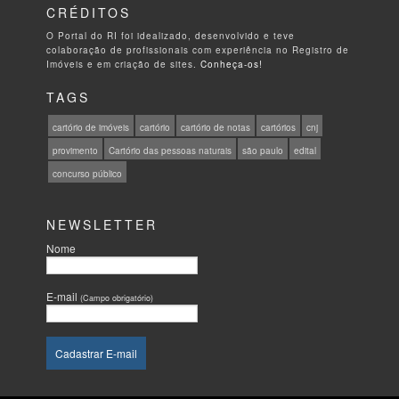
CRÉDITOS
O Portal do RI foi idealizado, desenvolvido e teve
colaboração de profissionais com experiência no Registro de
Imóveis e em criação de sites.
Conheça-os!
TAGS
cartório de imóveis
cartório
cartório de notas
cartórios
cnj
provimento
Cartório das pessoas naturais
são paulo
edital
concurso público
NEWSLETTER
Nome
E-mail
(Campo obrigatório)