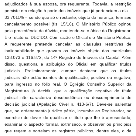
adjudicados à sua esposa, ora requerente. Todavia, a restrição
persiste em relação à parte dos imóveis que já pertenciam a ela –
33,7011% – sendo que só o restante, objeto da herança, tem seu
cancelamento possível (fls. 15/16). O Ministério Público opinou
pela procedência da dúvida, mantendo-se o óbice do Registrador.
É o relatório. DECIDO. Com razão o Oficial e o Ministério Público.
A requerente pretende cancelar as cláusulas restritivas de
inalienabilidade que gravam os imóveis objeto das matrículas
138.073 e 116.872, do 14º Registro de Imóveis da Capital. Além
disso, questiona a atribuição do Oficial em qualificar títulos
judiciais. Preliminarmente, cumpre destacar que os títulos
judiciais não estão isentos de qualificação, positiva ou negativa,
para ingresso no fólio real. O Egrégio Conselho Superior da
Magistratura já decidiu que a qualificação negativa do título
judicial não caracteriza desobediência ou descumprimento de
decisão judicial (Apelação Cível n. 413-6/7). Deve-se salientar
que, no ordenamento jurídico pátrio, incumbe ao Registrador, no
exercício do dever de qualificar o título que lhe é apresentado,
examinar o aspecto formal, extrínseco, e observar os princípios
que regem e norteiam os registros públicos, dentre eles, o da