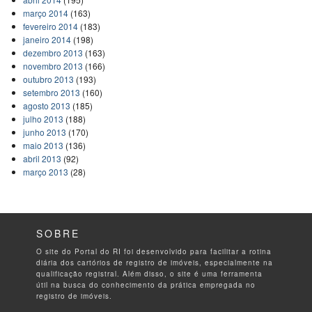
março 2014
(163)
fevereiro 2014
(183)
janeiro 2014
(198)
dezembro 2013
(163)
novembro 2013
(166)
outubro 2013
(193)
setembro 2013
(160)
agosto 2013
(185)
julho 2013
(188)
junho 2013
(170)
maio 2013
(136)
abril 2013
(92)
março 2013
(28)
SOBRE
O site do Portal do RI foi desenvolvido para facilitar a rotina
diária dos cartórios de registro de imóveis, especialmente na
qualificação registral. Além disso, o site é uma ferramenta
útil na busca do conhecimento da prática empregada no
registro de imóveis.