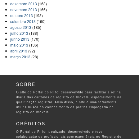
dezembro 2013
(163)
novembro 2013
(166)
outubro 2013
(193)
setembro 2013
(160)
agosto 2013
(185)
julho 2013
(188)
junho 2013
(170)
maio 2013
(136)
abril 2013
(92)
março 2013
(28)
SOBRE
O site do Portal do RI foi desenvolvido para facilitar a rotina
diária dos cartórios de registro de imóveis, especialmente na
qualificação registral. Além disso, o site é uma ferramenta
útil na busca do conhecimento da prática empregada no
registro de imóveis.
CRÉDITOS
O Portal do RI foi idealizado, desenvolvido e teve
colaboração de profissionais com experiência no Registro de