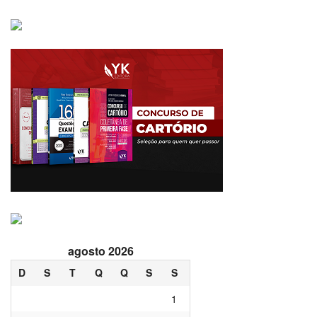
agosto 2026
D
S
T
Q
Q
S
S
1