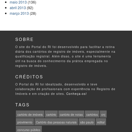
maio 2013
(136)
abril 2013
(92)
março 2013
(28)
SOBRE
O site do Portal do RI foi desenvolvido para facilitar a rotina
diária dos cartórios de registro de imóveis, especialmente na
qualificação registral. Além disso, o site é uma ferramenta
útil na busca do conhecimento da prática empregada no
registro de imóveis.
CRÉDITOS
O Portal do RI foi idealizado, desenvolvido e teve
colaboração de profissionais com experiência no Registro de
Imóveis e em criação de sites.
Conheça-os!
TAGS
cartório de imóveis
cartório
cartório de notas
cartórios
cnj
provimento
Cartório das pessoas naturais
são paulo
edital
concurso público