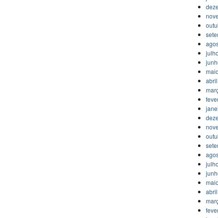
dez
nov
outu
set
agos
julh
jun
mai
abri
mar
feve
jane
dez
nov
outu
set
agos
julh
jun
mai
abri
mar
feve