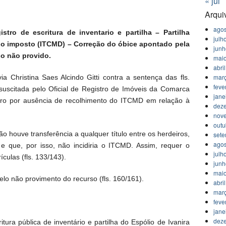
« jul
Arqui
agos
tro de escritura de inventario e partilha – Partilha
julh
do imposto (ITCMD) – Correção do óbice apontado pela
jun
so não provido.
mai
abri
mar
ia Christina Saes Alcindo Gitti contra a sentença das fls.
feve
suscitada pelo Oficial de Registro de Imóveis da Comarca
jane
tro por ausência de recolhimento do ITCMD em relação à
dez
nov
outu
o houve transferência a qualquer título entre os herdeiros,
set
agos
e que, por isso, não incidiria o ITCMD. Assim, requer o
julh
ículas (fls. 133/143).
jun
mai
elo não provimento do recurso (fls. 160/161).
abri
mar
feve
jane
dez
itura pública de inventário e partilha do Espólio de Ivanira