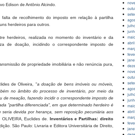
nov
o Edison de Antônio Alcindo.
outu
set
 falta de recolhimento do imposto em relação à partilha
agos
guns herdeiros para outros.
julh
jun
mai
re herdeiros, realizada no momento do inventário e da
abri
reza de doação, incidindo o correspondente imposto de
mar
feve
jane
ransmissão de propriedade imobiliária e não renúncia pura,
dez
nov
outu
set
des de Oliveira, "
a doação de bens imóveis ou móveis,
agos
também no âmbito do processo de inventário, por meio da
julh
 ou de meação, fazendo incidir o correspondente imposto de
jun
a "partilha diferenciada", em que determinado herdeiro é
mai
abri
e seria devida por herança, sem reposição pecuniária aos
mar
; OLIVEIRA, Euclides de.
Inventários e Partilhas: direito
feve
dição. São Paulo: Livraria e Editora Universitária de Direito,
jane
dez