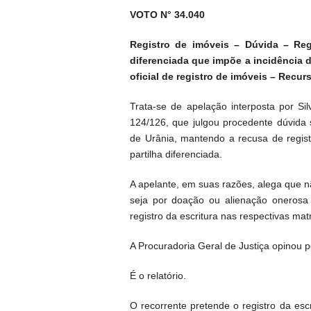
VOTO N° 34.040
Registro de imóveis – Dúvida – Regis
diferenciada que impõe a incidência 
oficial de registro de imóveis – Recur
Trata-se de apelação interposta por Silv
124/126, que julgou procedente dúvida 
de Urânia, mantendo a recusa de regis
partilha diferenciada.
A apelante, em suas razões, alega que nã
seja por doação ou alienação onerosa 
registro da escritura nas respectivas matr
A Procuradoria Geral de Justiça opinou p
É o relatório.
O recorrente pretende o registro da escr