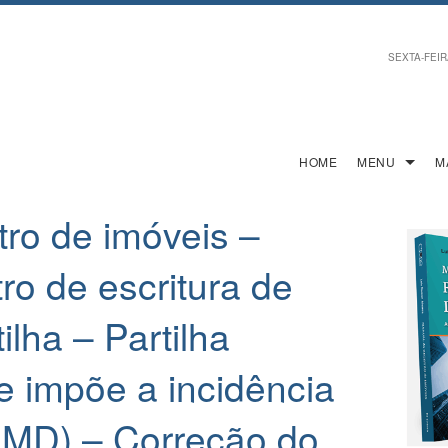
SEXTA-FEIRA
HOME
MENU
M
ro de imóveis –
ro de escritura de
ilha – Partilha
e impõe a incidência
CMD) – Correção do