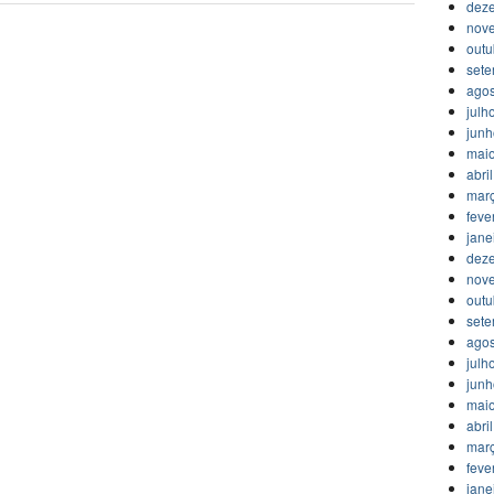
dez
nov
outu
set
agos
julh
jun
mai
abri
mar
feve
jane
dez
nov
outu
set
agos
julh
jun
mai
abri
mar
feve
jane