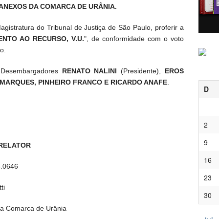
E ANEXOS DA COMARCA DE URÂNIA.
gistratura do Tribunal de Justiça de São Paulo, proferir a
NTO AO RECURSO, V.U.
", de conformidade com o voto
o.
s Desembargadores
RENATO NALINI
(Presidente),
EROS
R MARQUES, PINHEIRO FRANCO E RICARDO ANAFE
.
D
2
9
 RELATOR
16
6.0646
23
ti
30
 da Comarca de Urânia