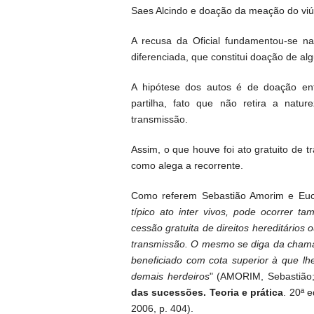
Saes Alcindo e doação da meação do viúv
A recusa da Oficial fundamentou-se na
diferenciada, que constitui doação de al
A hipótese dos autos é de doação ent
partilha, fato que não retira a natu
transmissão.
Assim, o que houve foi ato gratuito de t
como alega a recorrente.
Como referem Sebastião Amorim e Eucli
típico ato inter vivos, pode ocorrer 
cessão gratuita de direitos hereditários
transmissão. O mesmo se diga da chamad
beneficiado com cota superior à que lh
demais herdeiros
" (AMORIM, Sebastião
das sucessões. Teoria e prática
. 20ª e
2006, p. 404).