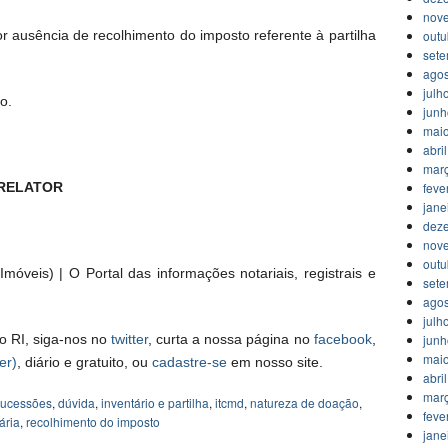
nov
outu
por ausência de recolhimento do imposto referente à partilha
set
agos
julh
o.
jun
mai
abri
mar
feve
 RELATOR
jane
dez
nov
outu
móveis) | O Portal das informações notariais, registrais e
set
agos
julh
jun
o RI, siga-nos no
twitter
, curta a nossa página no
facebook
,
mai
er)
, diário e gratuito, ou
cadastre-se
em nosso site.
abri
mar
 sucessões
,
dúvida
,
inventário e partilha
,
itcmd
,
natureza de doação
,
feve
ária
,
recolhimento do imposto
jane