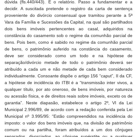
dúvida (fls.440/443). É o relatório. Passo a fundamentar e a
decidir. A suscitada pretende o registro da carta de sentença
proveniente do divórcio consensual que tramitou perante a 5ª
Vara da Família e Sucessões da Capital, na qual são partilhados
dois bens imóveis pertencentes ao casal, adquiridos na
constância do casamento sob o regime da comunhão parcial de
bens. Pois bem, como é sabido no regime da comunhão parcial
de bens, o patrimônio auferido na constância do casamento,
deve ser considerado como um todo e na hipótese de
separação/divórcio metade de todo o patrimônio deverá ser
atribuído a cada um e não metade de cada bem considerado
individualmente. Consoante dispõe o artigo 156 “caput”, II da CF,
a hipótese de incidência do ITBI é a “transmissão inter vivos, a
qualquer título, por ato oneroso, de bens imóveis, por natureza
ou acessão física, e de direitos reais sobre imóveis, exceto os de
garantia”. Neste diapasão, estabelece o artigo 2º, VI da Lei
Municipal 2.996/89, de acordo com a redação conferida pela Lei
Municipal nº 3.995/95: “Estão compreendidos na incidência do
imposto: o valor dos bens imóveis que, na divisão de patrimônio
comum ou na partilha, foram atribuídos a um dos cônjuges
separados, divorciados, ao cônjuge supérstite ou a qualquer