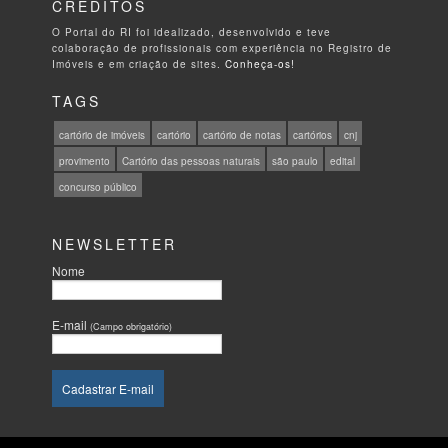
CRÉDITOS
O Portal do RI foi idealizado, desenvolvido e teve
colaboração de profissionais com experiência no Registro de
Imóveis e em criação de sites.
Conheça-os!
TAGS
cartório de imóveis
cartório
cartório de notas
cartórios
cnj
provimento
Cartório das pessoas naturais
são paulo
edital
concurso público
NEWSLETTER
Nome
E-mail
(Campo obrigatório)