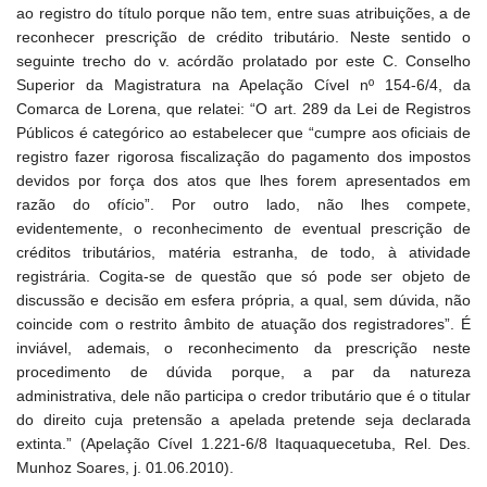
ao registro do título porque não tem, entre suas atribuições, a de
reconhecer prescrição de crédito tributário. Neste sentido o
seguinte trecho do v. acórdão prolatado por este C. Conselho
Superior da Magistratura na Apelação Cível nº 154-6/4, da
Comarca de Lorena, que relatei: “O art. 289 da Lei de Registros
Públicos é categórico ao estabelecer que “cumpre aos oficiais de
registro fazer rigorosa fiscalização do pagamento dos impostos
devidos por força dos atos que lhes forem apresentados em
razão do ofício”. Por outro lado, não lhes compete,
evidentemente, o reconhecimento de eventual prescrição de
créditos tributários, matéria estranha, de todo, à atividade
registrária. Cogita-se de questão que só pode ser objeto de
discussão e decisão em esfera própria, a qual, sem dúvida, não
coincide com o restrito âmbito de atuação dos registradores”. É
inviável, ademais, o reconhecimento da prescrição neste
procedimento de dúvida porque, a par da natureza
administrativa, dele não participa o credor tributário que é o titular
do direito cuja pretensão a apelada pretende seja declarada
extinta.” (Apelação Cível 1.221-6/8 Itaquaquecetuba, Rel. Des.
Munhoz Soares, j. 01.06.2010).