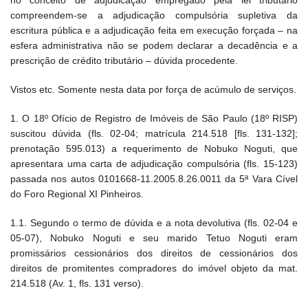
no conceito de adjudicação empregado pela lei tributário
compreendem-se a adjudicação compulsória supletiva da
escritura pública e a adjudicação feita em execução forçada – na
esfera administrativa não se podem declarar a decadência e a
prescrição de crédito tributário – dúvida procedente.
Vistos etc. Somente nesta data por força de acúmulo de serviços.
1. O 18º Ofício de Registro de Imóveis de São Paulo (18º RISP)
suscitou dúvida (fls. 02-04; matrícula 214.518 [fls. 131-132];
prenotação 595.013) a requerimento de Nobuko Noguti, que
apresentara uma carta de adjudicação compulsória (fls. 15-123)
passada nos autos 0101668-11.2005.8.26.0011 da 5ª Vara Cível
do Foro Regional XI Pinheiros.
1.1. Segundo o termo de dúvida e a nota devolutiva (fls. 02-04 e
05-07), Nobuko Noguti e seu marido Tetuo Noguti eram
promissários cessionários dos direitos de cessionários dos
direitos de promitentes compradores do imóvel objeto da mat.
214.518 (Av. 1, fls. 131 verso).