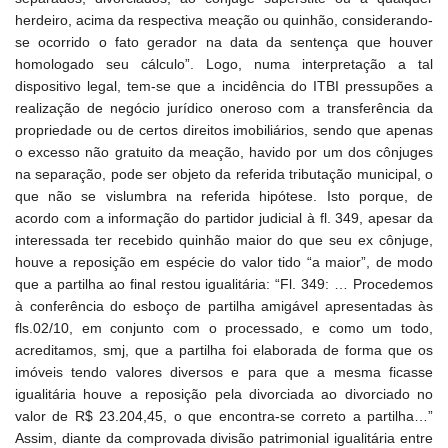
herdeiro, acima da respectiva meação ou quinhão, considerando-
se ocorrido o fato gerador na data da sentença que houver
homologado seu cálculo”. Logo, numa interpretação a tal
dispositivo legal, tem-se que a incidência do ITBI pressupões a
realização de negócio jurídico oneroso com a transferência da
propriedade ou de certos direitos imobiliários, sendo que apenas
o excesso não gratuito da meação, havido por um dos cônjuges
na separação, pode ser objeto da referida tributação municipal, o
que não se vislumbra na referida hipótese. Isto porque, de
acordo com a informação do partidor judicial à fl. 349, apesar da
interessada ter recebido quinhão maior do que seu ex cônjuge,
houve a reposição em espécie do valor tido “a maior”, de modo
que a partilha ao final restou igualitária: “Fl. 349: … Procedemos
à conferência do esboço de partilha amigável apresentadas às
fls.02/10, em conjunto com o processado, e como um todo,
acreditamos, smj, que a partilha foi elaborada de forma que os
imóveis tendo valores diversos e para que a mesma ficasse
igualitária houve a reposição pela divorciada ao divorciado no
valor de R$ 23.204,45, o que encontra-se correto a partilha…”
Assim, diante da comprovada divisão patrimonial igualitária entre