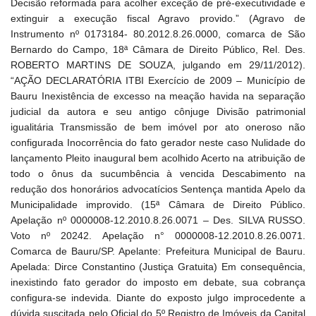
Decisão reformada para acolher exceção de pré-executividade e
extinguir a execução fiscal Agravo provido.” (Agravo de
Instrumento nº 0173184- 80.2012.8.26.0000, comarca de São
Bernardo do Campo, 18ª Câmara de Direito Público, Rel. Des.
ROBERTO MARTINS DE SOUZA, julgando em 29/11/2012).
“AÇÃO DECLARATÓRIA ITBI Exercício de 2009 – Município de
Bauru Inexistência de excesso na meação havida na separação
judicial da autora e seu antigo cônjuge Divisão patrimonial
igualitária Transmissão de bem imóvel por ato oneroso não
configurada Inocorrência do fato gerador neste caso Nulidade do
lançamento Pleito inaugural bem acolhido Acerto na atribuição de
todo o ônus da sucumbência à vencida Descabimento na
redução dos honorários advocatícios Sentença mantida Apelo da
Municipalidade improvido. (15ª Câmara de Direito Público.
Apelação nº 0000008-12.2010.8.26.0071 – Des. SILVA RUSSO.
Voto nº 20242. Apelação n° 0000008-12.2010.8.26.0071.
Comarca de Bauru/SP. Apelante: Prefeitura Municipal de Bauru.
Apelada: Dirce Constantino (Justiça Gratuita) Em consequência,
inexistindo fato gerador do imposto em debate, sua cobrança
configura-se indevida. Diante do exposto julgo improcedente a
dúvida suscitada pelo Oficial do 5º Registro de Imóveis da Capital