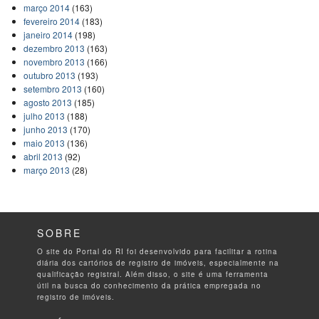
março 2014
(163)
fevereiro 2014
(183)
janeiro 2014
(198)
dezembro 2013
(163)
novembro 2013
(166)
outubro 2013
(193)
setembro 2013
(160)
agosto 2013
(185)
julho 2013
(188)
junho 2013
(170)
maio 2013
(136)
abril 2013
(92)
março 2013
(28)
SOBRE
O site do Portal do RI foi desenvolvido para facilitar a rotina
diária dos cartórios de registro de imóveis, especialmente na
qualificação registral. Além disso, o site é uma ferramenta
útil na busca do conhecimento da prática empregada no
registro de imóveis.