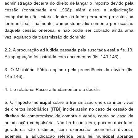
administração decaíra do direito de lançar o imposto devido pela
cessão (consumada em 1968); além disso, a adjudicação
compulsória não estaria dentre os fatos geradores previstos na
lei municipal; finalmente, o imposto incidiu somente por ocasião
daquela cessão onerosa, e não podia ser cobrado ainda uma
vez, aquando da transmissão do domínio.
2.2. A procuração ad iudicia passada pela suscitada está a fls. 13.
A impugnação foi instruída com documentos (fls. 140-143).
3. O Ministério Público opinou pela procedência da dúvida (fls.
145-146).
4. É o relatório. Passo a fundamentar e a decidir.
5. O imposto municipal sobre a transmissão onerosa inter vivos
de direitos imobiliários (ITBI) incide assim no caso de cessão de
direitos de compromisso de compra e venda, como no caso da
adjudicação compulsória. Não há bis in idem, pois os dois fatos
geradores são distintos, com expressão econômica diversa;
ademais, a adjudicação referida pela lei municipal abrange