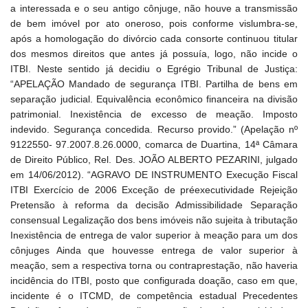
a interessada e o seu antigo cônjuge, não houve a transmissão
de bem imóvel por ato oneroso, pois conforme vislumbra-se,
após a homologação do divórcio cada consorte continuou titular
dos mesmos direitos que antes já possuía, logo, não incide o
ITBI. Neste sentido já decidiu o Egrégio Tribunal de Justiça:
“APELAÇÃO Mandado de segurança ITBI. Partilha de bens em
separação judicial. Equivalência econômico financeira na divisão
patrimonial. Inexistência de excesso de meação. Imposto
indevido. Segurança concedida. Recurso provido.” (Apelação nº
9122550- 97.2007.8.26.0000, comarca de Duartina, 14ª Câmara
de Direito Público, Rel. Des. JOÃO ALBERTO PEZARINI, julgado
em 14/06/2012). “AGRAVO DE INSTRUMENTO Execução Fiscal
ITBI Exercício de 2006 Exceção de préexecutividade Rejeição
Pretensão à reforma da decisão Admissibilidade Separação
consensual Legalização dos bens imóveis não sujeita à tributação
Inexistência de entrega de valor superior à meação para um dos
cônjuges Ainda que houvesse entrega de valor superior à
meação, sem a respectiva torna ou contraprestação, não haveria
incidência do ITBI, posto que configurada doação, caso em que,
incidente é o ITCMD, de competência estadual Precedentes