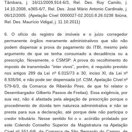
Tâmbara, j. 16/11/2009,914-6/3, Rel. Des. Ruy Camilo, j.
14.10.2008, e365-6/7, Rel. Des. José Mário Antonio Cardinale, j.
06/12/2005. (Apelação Cível 0000027-02.2010.8.26.0238 Ibiúna,
Rel. Des. Maurício Vidigal, j. 11.10.2011)
6. O ofício do registro de imóveis e o juízo corregedor
permanente órgãos meramente administrativos que são não
podem dispensar a prova do pagamento do ITBI, mesmo pelo
argumento de que se tenha consumado a decadência ou a
prescrição. Novamente, o CSMSP: A prova do recolhimento do
imposto de transmissão “inter vivos”, porém, é requisito previsto
nos artigos 289 da Lei nº 6.015/73 e 30, inciso XI, da Lei nº
8.935/94, e não pode ser dispensada (cf. CSM, Apelação Cível nº
579-6/3, da Comarca de Ribeirão Pires, de que foi relator o
Desembargador Gilberto Passos de Freitas). Essa exigência, por
sua vez, não é afastada pela alegação de prescrição porque o
procedimento de dúvida tem natureza administrativa e não se
presta para sua a declaração, até porque dele não participa o
credor tributário. Nesse sentido foi o v. acórdão prolatado por
este Colendo Conselho Superior da Magistratura na Apelação
Cível nº 551-6/6, da Comarca de São Bernardo do Campo, de