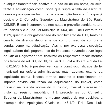
qualquer transferência coativa que não se dê em hasta, ou seja,
tanto a adjudicação compulsória que supre a falta de escritura,
como aquela que se faz durante a execução forçada. É o que já
decidiu o E. Conselho Superior da Magistratura de São Paulo
CSMSP: É fato incontroverso nos autos a previsão contida no art.
3º, incisos V e XI, da Lei Municipal n. 003, de 1º de Fevereiro de
1989, quanto à obrigatoriedade do recolhimento de ITBI, tanto na
cessão de direitos decorrente de compromisso de compra e
venda, como na adjudicação. Assim, por expressa disposição
legal, cabem dois pagamentos de impostos, havendo dever legal
do Oficial Registrador em fiscalizar os respectivos recolhimentos
nos termos do art. 30, inc. XI, da Lei 8.935/94 e do art. 289 da Lei
n.6.015/73. Não é possível verificar a constitucionalidade de lei
municipal na esfera administrativa, mas, apenas, exame da
legalidade estrita. Nestes termos, ausente o recolhimento do
imposto devido em razão da adjudicação do imóvel, como
previsto na referida norma do município, inviável o acesso do
título ao registro imobiliário. Há precedentes do Conselho
Superior da Magistratura no mesmo sentido do ora decidido, a
exemplo das Apelações Cíveis n.1.145-6/0, Rel. Des. Luiz