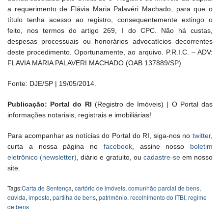
a requerimento de Flávia Maria Palavéri Machado, para que o
título tenha acesso ao registro, consequentemente extingo o
feito, nos termos do artigo 269, I do CPC. Não há custas,
despesas processuais ou honorários advocatícios decorrentes
deste procedimento. Oportunamente, ao arquivo. P.R.I.C. – ADV:
FLAVIA MARIA PALAVERI MACHADO (OAB 137889/SP).
Fonte: DJE/SP | 19/05/2014.
Publicação: Portal do RI
(Registro de Imóveis) | O Portal das
informações notariais, registrais e imobiliárias!
Para acompanhar as notícias do Portal do RI, siga-nos no
twitter
,
curta a nossa página no
facebook
, assine nosso
boletim
eletrônico (newsletter)
, diário e gratuito, ou
cadastre-se
em nosso
site.
Tags:
Carta de Sentença
,
cartório de imóveis
,
comunhão parcial de bens
,
dúvida
,
imposto
,
partilha de bens
,
patrimônio
,
recolhimento do ITBI
,
regime
de bens