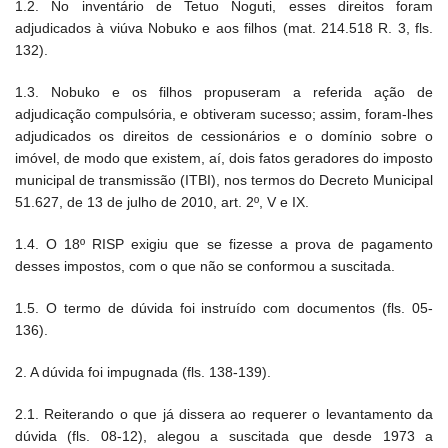
1.2. No inventário de Tetuo Noguti, esses direitos foram
adjudicados à viúva Nobuko e aos filhos (mat. 214.518 R. 3, fls.
132).
1.3. Nobuko e os filhos propuseram a referida ação de
adjudicação compulsória, e obtiveram sucesso; assim, foram-lhes
adjudicados os direitos de cessionários e o domínio sobre o
imóvel, de modo que existem, aí, dois fatos geradores do imposto
municipal de transmissão (ITBI), nos termos do Decreto Municipal
51.627, de 13 de julho de 2010, art. 2º, V e IX.
1.4. O 18º RISP exigiu que se fizesse a prova de pagamento
desses impostos, com o que não se conformou a suscitada.
1.5. O termo de dúvida foi instruído com documentos (fls. 05-
136).
2. A dúvida foi impugnada (fls. 138-139).
2.1. Reiterando o que já dissera ao requerer o levantamento da
dúvida (fls. 08-12), alegou a suscitada que desde 1973 a