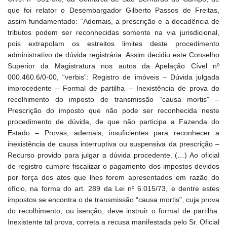
que foi relator o Desembargador Gilberto Passos de Freitas,
assim fundamentado: “Ademais, a prescrição e a decadência de
tributos podem ser reconhecidas somente na via jurisdicional,
pois extrapolam os estreitos limites deste procedimento
administrativo de dúvida registrária. Assim decidiu este Conselho
Superior da Magistratura nos autos da Apelação Cível nº
000.460.6/0-00, “verbis”: Registro de imóveis – Dúvida julgada
improcedente – Formal de partilha – Inexistência de prova do
recolhimento do imposto de transmissão “causa mortis” –
Prescrição do imposto que não pode ser reconhecida neste
procedimento de dúvida, de que não participa a Fazenda do
Estado – Provas, ademais, insuficientes para reconhecer a
inexistência de causa interruptiva ou suspensiva da prescrição –
Recurso provido para julgar a dúvida procedente. (…) Ao oficial
de registro cumpre fiscalizar o pagamento dos impostos devidos
por força dos atos que lhes forem apresentados em razão do
ofício, na forma do art. 289 da Lei nº 6.015/73, e dentre estes
impostos se encontra o de transmissão “causa mortis”, cuja prova
do recolhimento, ou isenção, deve instruir o formal de partilha.
Inexistente tal prova, correta a recusa manifestada pelo Sr. Oficial