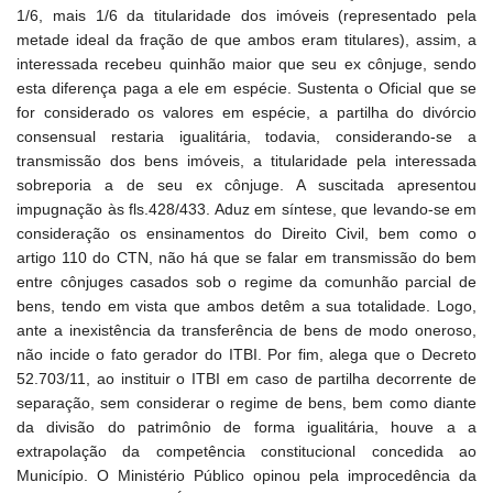
1/6, mais 1/6 da titularidade dos imóveis (representado pela
metade ideal da fração de que ambos eram titulares), assim, a
interessada recebeu quinhão maior que seu ex cônjuge, sendo
esta diferença paga a ele em espécie. Sustenta o Oficial que se
for considerado os valores em espécie, a partilha do divórcio
consensual restaria igualitária, todavia, considerando-se a
transmissão dos bens imóveis, a titularidade pela interessada
sobreporia a de seu ex cônjuge. A suscitada apresentou
impugnação às fls.428/433. Aduz em síntese, que levando-se em
consideração os ensinamentos do Direito Civil, bem como o
artigo 110 do CTN, não há que se falar em transmissão do bem
entre cônjuges casados sob o regime da comunhão parcial de
bens, tendo em vista que ambos detêm a sua totalidade. Logo,
ante a inexistência da transferência de bens de modo oneroso,
não incide o fato gerador do ITBI. Por fim, alega que o Decreto
52.703/11, ao instituir o ITBI em caso de partilha decorrente de
separação, sem considerar o regime de bens, bem como diante
da divisão do patrimônio de forma igualitária, houve a a
extrapolação da competência constitucional concedida ao
Município. O Ministério Público opinou pela improcedência da