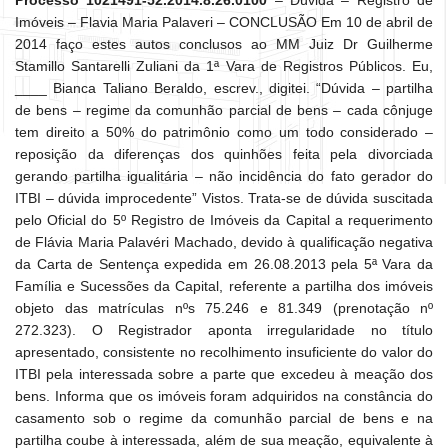
Processo 1021491-52.2014.8.26.0100
– Dúvida – Registro de
Imóveis – Flavia Maria Palaveri – CONCLUSÃO Em 10 de abril de
2014 faço estes autos conclusos ao MM Juiz Dr Guilherme
Stamillo Santarelli Zuliani da 1ª Vara de Registros Públicos. Eu,
____ Bianca Taliano Beraldo, escrev., digitei. “Dúvida – partilha
de bens – regime da comunhão parcial de bens – cada cônjuge
tem direito a 50% do patrimônio como um todo considerado –
reposição da diferenças dos quinhões feita pela divorciada
gerando partilha igualitária – não incidência do fato gerador do
ITBI – dúvida improcedente” Vistos. Trata-se de dúvida suscitada
pelo Oficial do 5º Registro de Imóveis da Capital a requerimento
de Flávia Maria Palavéri Machado, devido à qualificação negativa
da Carta de Sentença expedida em 26.08.2013 pela 5ª Vara da
Família e Sucessões da Capital, referente a partilha dos imóveis
objeto das matrículas nºs 75.246 e 81.349 (prenotação nº
272.323). O Registrador aponta irregularidade no título
apresentado, consistente no recolhimento insuficiente do valor do
ITBI pela interessada sobre a parte que excedeu à meação dos
bens. Informa que os imóveis foram adquiridos na constância do
casamento sob o regime da comunhão parcial de bens e na
partilha coube à interessada, além de sua meação, equivalente à