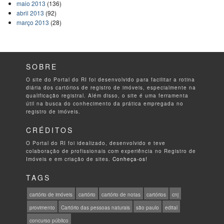
maio 2013
(136)
abril 2013
(92)
março 2013
(28)
SOBRE
O site do Portal do RI foi desenvolvido para facilitar a rotina
diária dos cartórios de registro de imóveis, especialmente na
qualificação registral. Além disso, o site é uma ferramenta
útil na busca do conhecimento da prática empregada no
registro de imóveis.
CRÉDITOS
O Portal do RI foi idealizado, desenvolvido e teve
colaboração de profissionais com experiência no Registro de
Imóveis e em criação de sites.
Conheça-os!
TAGS
cartório de imóveis
cartório
cartório de notas
cartórios
cnj
provimento
Cartório das pessoas naturais
são paulo
edital
concurso público