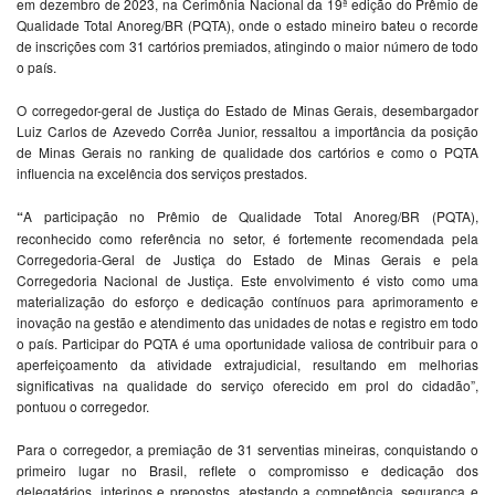
em dezembro de 2023, na Cerimônia Nacional da 19ª edição do Prêmio de
Qualidade Total Anoreg/BR (PQTA), onde o estado mineiro bateu o recorde
de inscrições com 31 cartórios premiados, atingindo o maior número de todo
o país.
O corregedor-geral de Justiça do Estado de Minas Gerais, desembargador
Luiz Carlos de Azevedo Corrêa Junior, ressaltou a importância da posição
de Minas Gerais no ranking de qualidade dos cartórios e como o PQTA
influencia na excelência dos serviços prestados.
“
A participação no Prêmio de Qualidade Total Anoreg/BR (PQTA),
reconhecido como referência no setor, é fortemente recomendada pela
Corregedoria-Geral de Justiça do Estado de Minas Gerais e pela
Corregedoria Nacional de Justiça. Este envolvimento é visto como uma
materialização do esforço e dedicação contínuos para aprimoramento e
inovação na gestão e atendimento das unidades de notas e registro em todo
o país. Participar do PQTA é uma oportunidade valiosa de contribuir para o
aperfeiçoamento da atividade extrajudicial, resultando em melhorias
significativas na qualidade do serviço oferecido em prol do cidadão”,
pontuou o corregedor.
Para o corregedor, a premiação de 31 serventias mineiras, conquistando o
primeiro lugar no Brasil, reflete o compromisso e dedicação dos
delegatários, interinos e prepostos, atestando a competência, segurança e