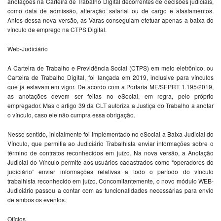
anotações na Carteira de Trabalho Digital decorrentes de decisões judiciais,
como data de admissão, alteração salarial ou de cargo e afastamentos.
Antes dessa nova versão, as Varas conseguiam efetuar apenas a baixa do
vínculo de emprego na CTPS Digital.
Web-Judiciário
A Carteira de Trabalho e Previdência Social (CTPS) em meio eletrônico, ou
Carteira de Trabalho Digital, foi lançada em 2019, inclusive para vínculos
que já estavam em vigor. De acordo com a Portaria ME/SEPRT 1.195/2019,
as anotações devem ser feitas no eSocial, em regra, pelo próprio
empregador. Mas o artigo 39 da CLT autoriza a Justiça do Trabalho a anotar
o vínculo, caso ele não cumpra essa obrigação.
Nesse sentido, inicialmente foi implementado no eSocial a Baixa Judicial do
Vínculo, que permitia ao Judiciário Trabalhista enviar informações sobre o
término de contratos reconhecidos em juízo. Na nova versão, a Anotação
Judicial do Vínculo permite aos usuários cadastrados como “operadores do
judiciário” enviar informações relativas a todo o período do vínculo
trabalhista reconhecido em juízo. Concomitantemente, o novo módulo WEB-
Judiciário passou a contar com as funcionalidades necessárias para envio
de ambos os eventos.
Ofícios