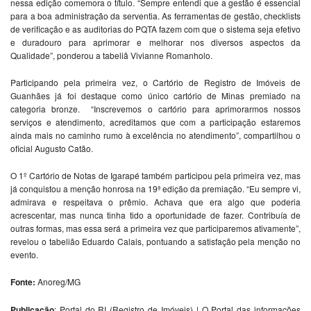
nessa edição comemora o título. “Sempre entendi que a gestão é essencial
para a boa administração da serventia. As ferramentas de gestão, checklists
de verificação e as auditorias do PQTA fazem com que o sistema seja efetivo
e duradouro para aprimorar e melhorar nos diversos aspectos da
Qualidade”, ponderou a tabeliã Vivianne Romanholo.
Participando pela primeira vez, o Cartório de Registro de Imóveis de
Guanhães já foi destaque como único cartório de Minas premiado na
categoria bronze. “Inscrevemos o cartório para aprimorarmos nossos
serviços e atendimento, acreditamos que com a participação estaremos
ainda mais no caminho rumo à excelência no atendimento”, compartilhou o
oficial Augusto Catão.
O 1º Cartório de Notas de Igarapé também participou pela primeira vez, mas
já conquistou a menção honrosa na 19ª edição da premiação. “Eu sempre vi,
admirava e respeitava o prêmio. Achava que era algo que poderia
acrescentar, mas nunca tinha tido a oportunidade de fazer. Contribuía de
outras formas, mas essa será a primeira vez que participaremos ativamente”,
revelou o tabelião Eduardo Calais, pontuando a satisfação pela menção no
evento.
Fonte:
Anoreg/MG
Publicação
: Portal do RI (Registro de Imóveis) | O Portal das informações