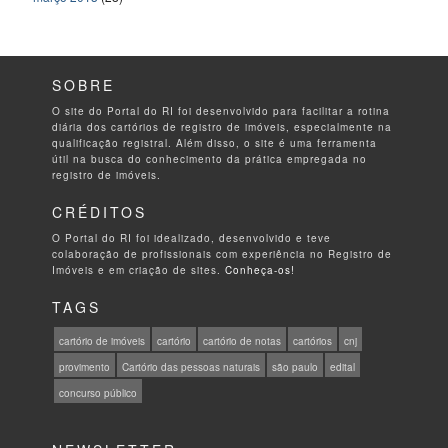
SOBRE
O site do Portal do RI foi desenvolvido para facilitar a rotina
diária dos cartórios de registro de imóveis, especialmente na
qualificação registral. Além disso, o site é uma ferramenta
útil na busca do conhecimento da prática empregada no
registro de imóveis.
CRÉDITOS
O Portal do RI foi idealizado, desenvolvido e teve
colaboração de profissionais com experiência no Registro de
Imóveis e em criação de sites.
Conheça-os!
TAGS
cartório de imóveis
cartório
cartório de notas
cartórios
cnj
provimento
Cartório das pessoas naturais
são paulo
edital
concurso público