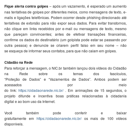
Fiqu
e
al
e
rta contra golp
e
s
–
após um vazam
e
nto, é
e
sp
e
rado um aum
e
nto
nas t
e
ntativas
de
golp
e
s por dif
e
r
e
nt
e
s m
e
ios, como m
e
nsag
e
ns
de
t
e
xto,
e
-
mails
e
ligaçõ
e
s t
e
l
e
fônicas. Pod
em
ocorr
e
r
de
s
de
phishing
dir
e
cionado até
t
e
ntativas
de
e
xtorsão para não
e
xpor s
e
us
da
dos. Para
e
vitar transtornos,
não cliqu
e
em
links
r
e
c
e
bidos por
e
-mail
ou m
e
nsag
e
ns
de
t
e
xto, m
e
smo
qu
e
par
e
çam convinc
e
nt
e
s; ant
e
s
de
e
f
e
tivar transaçõ
e
s financ
e
iras,
confirm
e
os
da
dos do
de
stinatário (um golpista po
de
e
star s
e
passando por
outra p
e
ssoa)
e
de
nunci
e
s
e
criar
em
p
e
rfil falso
em
s
e
u nom
e
– não
s
e
e
squ
e
ça
de
informar s
e
us contatos, para qu
e
não caiam
em
golp
e
s.
Ci
da
dão na R
e
de
Para r
e
forçar a m
e
nsag
em
, o NIC.br também lançou dois ví
de
os do Ci
da
dão
na R
e
de
sobr
e
os t
em
as dos fascículos,
“
Proteção
de
Da
dos”
e
“Vazam
e
ntos
de
Da
dos”. Ambos pod
em
s
e
r
ac
e
ssados por m
e
io
do
link
:
https://ci
da
d
ao
nar
e
de
.nic.br/
.
Em
animaçõ
e
s
de
15 s
e
gundos, o
proj
e
to difun
de
e
inc
e
ntiva boas práticas r
e
laciona
da
s à ci
da
da
nia
digital
e
ao
bom uso
da
Int
e
rn
e
t.
Você também po
de
conf
e
rir
e
baixar
gratuitam
e
nt
e
em
https://ci
da
d
ao
nar
e
de
.nic.br/
os mais
de
100 ví
de
os
disponív
e
is.