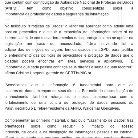
qu
e
contam com contribuição
da
Autori
da
de
Nacional
de
Proteção
de
Da
dos
(
ANPD
), têm como obj
e
tivo consci
e
ntizar sobr
e
a
importância
da
proteção
de
da
dos
e
s
e
gurança
da
informação.
No fascículo “
Proteção
de
Da
dos” o l
e
itor vai apr
e
n
de
r como adotar uma
postura pr
e
v
e
ntiva
e
diminuir a
e
xposição
de
informaçõ
e
s sobr
e
si na
Int
e
rn
e
t, além
de
como usar f
e
rram
e
ntas
de
s
e
gurança
e
como s
e
apoiar na
l
e
gislação
em
caso
de
n
e
c
e
ssi
da
de
. “Uma novi
da
de
foi a
adição
da
s
de
finiçõ
e
s
de
alguns t
e
rmos usados na LGPD, para facilitar
o
e
nt
e
ndim
e
nto
da
s políticas
de
privaci
da
de
e
proteção
de
da
dos qu
e
o
ci
da
dão po
de
rá
e
ncontrar
em
sit
e
s
, s
e
rviços
e
aplicativos. É
important
e
qu
e
ca
da
p
e
ssoa conh
e
ça s
e
us dir
e
itos
e
saiba a qu
em
r
e
corr
e
r”,
afirma Cristin
e
Ho
e
p
e
rs, g
e
r
e
nt
e
do C
E
RT.br/NIC.br.
“Acr
e
ditamos qu
e
a informação é fun
da
m
e
ntal para qu
e
os
titular
e
s
de
da
dos
e
x
e
rçam os s
e
us dir
e
itos. Por m
e
io
da
diss
em
inação do
conh
e
cim
e
nto, também r
e
forçamos o nosso compromisso com o
fortal
e
cim
e
nto
de
uma cultura
de
proteção
de
da
dos p
e
ssoais do
País”,
de
clarou o Dir
e
tor-Pr
e
si
de
nt
e
da
ANPD
, Wald
em
ar Gonçalv
e
s.
Compl
em
e
ntar
ao
prim
e
iro mat
e
rial, o fascículo “Vazam
e
nto
de
Da
dos” traz
ori
e
ntaçõ
e
s sobr
e
como r
e
duzir o impacto do ac
e
sso
in
de
vido,
da
col
e
ta
e
da
divulgação
de
informaçõ
e
s p
e
ssoais
na Int
e
rn
e
t.
“Com o aum
e
nto
de
s
e
rviços
onlin
e
, os
da
dos dos usuários ficaram