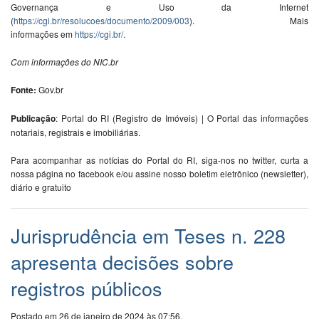
Gov
e
rnança
e
Uso
da
Int
e
rn
e
t
(
https://cgi.br/r
e
soluco
e
s/docum
e
nto/2009/003
). Mais
informaçõ
e
s
em
https://cgi.br/
.
Com informaçõ
e
s do NIC.br
Fonte:
Gov.br
Publicação
: Portal do RI (Registro de Imóveis) | O Portal das informações
notariais, registrais e imobiliárias.
Para acompanhar as notícias do Portal do RI, siga-nos no twitter, curta a
nossa página no facebook e/ou assine nosso boletim eletrônico (newsletter),
diário e gratuito
Jurisprudência em Teses n. 228
apresenta decisões sobre
registros públicos
Postado em 26 de janeiro de 2024 às 07:56.