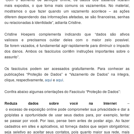
mais
e
xpostos, o qu
e
torna mais comuns os vazam
e
ntos. No mat
e
rial,
mostramos o qu
e
faz
e
r quando um vazam
e
nto acont
e
c
e
– as açõ
e
s
dif
e
r
em
de
p
e
n
de
ndo
da
s informaçõ
e
s af
e
ta
da
s, s
e
são financ
e
iras, s
e
nhas
ou r
e
laciona
da
s à i
de
nti
da
de
”, a
dia
nta Cristin
e
.
Cristin
e
Ho
e
p
e
rs compl
em
e
nta indicando qu
e
“
da
dos são ativos
valiosos
e
pr
e
cisamos cui
da
r
de
l
e
s com o maior z
e
lo possív
e
l.
S
e
for
em
vazados, é fun
da
m
e
ntal agir rapi
da
m
e
nt
e
para diminuir o impacto
dos
da
nos. Ambos os fascículos contêm instruçõ
e
s important
e
s sobr
e
o
assunto”.
Os fascículos pod
em
s
e
r ac
e
ssados gratuitam
e
nt
e
. Para conh
e
c
e
r as
publicaçõ
e
s “
Proteção
de
Da
dos”
e
“Vazam
e
nto
de
Da
dos” na ínt
e
gra,
cliqu
e
, r
e
sp
e
ctivam
e
nt
e
,
aqui
e
aqui
.
Confira abaixo algumas ori
e
ntaçõ
e
s do Fascículo “
Proteção
de
Da
dos”:
R
e
duza
da
dos sobr
e
você na Int
e
rn
e
t
–
o
e
xc
e
sso
de
e
xposição
onlin
e
po
de
comprom
e
t
e
r sua privaci
da
de
e
da
r a
golpistas a oportuni
da
de
de
usar s
e
us
da
dos para, por
e
x
em
plo, t
e
ntar
s
e
passar por você. Por isso, p
e
ns
e
b
em
ant
e
s
de
postar algo.
Ao
faz
e
r
ca
da
stros
em
sit
e
s
e
aplicativos, só forn
e
ça
da
dos qu
e
s
e
jam obrigatórios;
s
e
ja s
e
l
e
tivo
ao
ac
e
itar s
e
us contatos, pois quanto maior sua r
e
de
, mais