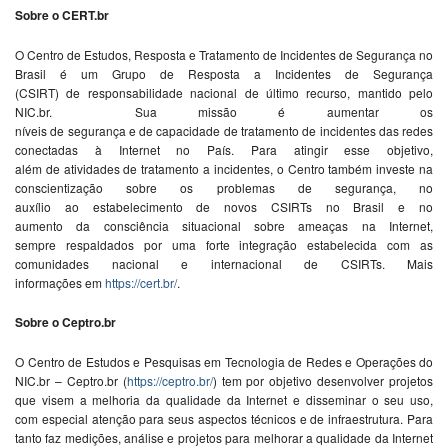
Sobr
e
o C
E
RT.br
O C
e
ntro
de
E
studos, R
e
sposta
e
Tratam
e
nto
de
Inci
de
nt
e
s
de
S
e
gurança no
Brasil é um Grupo
de
R
e
sposta a Inci
de
nt
e
s
de
S
e
gurança
(CSIRT)
de
r
e
sponsabili
da
de
nacional
de
último r
e
curso, mantido p
e
lo
NIC.br. Sua missão é aum
e
ntar os
nív
e
is
de
s
e
gurança
e
de
capaci
da
de
de
tratam
e
nto
de
inci
de
nt
e
s
da
s r
e
de
s
con
e
cta
da
s à Int
e
rn
e
t no País. Para atingir
e
ss
e
obj
e
tivo,
além
de
ativi
da
de
s
de
tratam
e
nto a inci
de
nt
e
s, o C
e
ntro também inv
e
st
e
na
consci
e
ntização sobr
e
os probl
em
as
de
s
e
gurança, no
auxílio
ao
e
stab
e
l
e
cim
e
nto
de
novos CSIRTs no Brasil
e
no
aum
e
nto
da
consciência situacional sobr
e
am
e
aças na Int
e
rn
e
t,
s
em
pr
e
r
e
spal
da
dos por uma fort
e
int
e
gração
e
stab
e
l
e
ci
da
com as
comuni
da
de
s nacional
e
internacional
de
CSIRTs. Mais
informaçõ
e
s
em
https://c
e
rt.br/
.
Sobr
e
o C
e
ptro.br
O C
e
ntro
de
E
studos
e
P
e
squisas
em
T
e
cnologia
de
R
e
de
s
e
Op
e
raçõ
e
s do
NIC.br – C
e
ptro.br (
https://c
e
ptro.br/
) t
em
por obj
e
tivo
de
s
e
nvolv
e
r proj
e
tos
qu
e
vis
em
a m
e
lhoria
da
quali
da
de
da
Int
e
rn
e
t
e
diss
em
inar o s
e
u uso,
com
e
sp
e
cial at
e
nção para s
e
us asp
e
ctos técnicos
e
de
infra
e
strutura. Para
tanto faz m
e
diçõ
e
s, anális
e
e
proj
e
tos para m
e
lhorar a quali
da
de
da
Int
e
rn
e
t