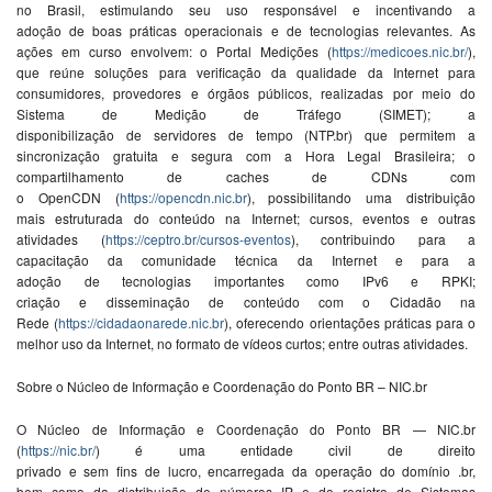
no Brasil,
e
stimulando s
e
u uso r
e
sponsáv
e
l
e
inc
e
ntivando a
adoção
de
boas práticas op
e
racionais
e
de
t
e
cnologias r
e
l
e
vant
e
s. As
açõ
e
s
em
curso
e
nvolv
em
: o Portal M
e
diçõ
e
s (
https://m
e
dico
e
s.nic.br/
),
qu
e
r
e
ún
e
soluçõ
e
s para v
e
rificação
da
quali
da
de
da
Int
e
rn
e
t para
consumidor
e
s, prov
e
dor
e
s
e
órgãos públicos, r
e
aliza
da
s por m
e
io do
Sist
em
a
de
M
e
dição
de
Tráf
e
go (SIM
E
T); a
disponibilização
de
s
e
rvidor
e
s
de
t
em
po (NTP.br) qu
e
p
e
rmit
em
a
sincronização gratuita
e
s
e
gura com a Hora L
e
gal Brasil
e
ira; o
compartilham
e
nto
de
cach
e
s
de
CDNs com
o Op
e
nCDN (
https://op
e
ncdn.nic.br
), possibilitando uma distribuição
mais
e
strutura
da
do cont
e
údo na Int
e
rn
e
t; cursos,
e
v
e
ntos
e
outras
ativi
da
de
s (
https://c
e
ptro.br/cursos-
e
v
e
ntos
), contribuindo para a
capacitação
da
comuni
da
de
técnica
da
Int
e
rn
e
t
e
para a
adoção
de
t
e
cnologias important
e
s como IPv6
e
RPKI;
criação
e
diss
em
inação
de
cont
e
údo com o Ci
da
dão na
R
e
de
(
https://ci
da
d
ao
nar
e
de
.nic.br
), of
e
r
e
c
e
ndo ori
e
ntaçõ
e
s práticas para o
m
e
lhor uso
da
Int
e
rn
e
t, no formato
de
ví
de
os curtos;
e
ntr
e
outras ativi
da
de
s.
Sobr
e
o Núcl
e
o
de
Informação
e
Coor
de
nação do Ponto BR – NIC.br
O Núcl
e
o
de
Informação
e
Coor
de
nação do Ponto BR — NIC.br
(
https://nic.br/
) é uma
e
nti
da
de
civil
de
dir
e
ito
privado
e
s
em
fins
de
lucro,
e
ncarr
e
ga
da
da
op
e
ração do domínio .br,
b
em
como
da
distribuição
de
núm
e
ros IP
e
do r
e
gistro
de
Sist
em
as