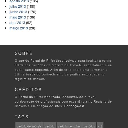
agosto 2013
(185)
julho 2013
(188)
junho 2013
(170)
maio 2013
(136)
abril 2013
(92)
março 2013
(28)
SOBRE
O site do Portal do RI foi desenvolvido para facilitar a rotina
diária dos cartórios de registro de imóveis, especialmente na
qualificação registral. Além disso, o site é uma ferramenta
útil na busca do conhecimento da prática empregada no
registro de imóveis.
CRÉDITOS
O Portal do RI foi idealizado, desenvolvido e teve
colaboração de profissionais com experiência no Registro de
Imóveis e em criação de sites.
Conheça-os!
TAGS
cartório de imóveis
cartório
cartório de notas
cartórios
cnj