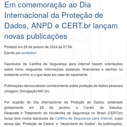
Em comemoração ao Dia
Internacional da Proteção de
Dados, ANPD e CERT.br lançam
novas publicações
Postado em 26 de janeiro de 2024 às 07:59.
Escrito por
portaldori
Fascículos
da
Cartilha
de
S
e
gurança para Int
e
rn
e
t traz
em
ori
e
ntaçõ
e
s
sobr
e
como r
e
sguar
da
r informaçõ
e
s p
e
ssoais, financ
e
iras
e
s
e
nhas no
ambi
e
nt
e
onlin
e
,
e
o qu
e
faz
e
r
em
caso
de
vazam
e
nto
Publicaçõ
e
s d
em
ocratizam conh
e
cim
e
nto sobr
e
proteção
de
da
dos p
e
ssoais
(Imag
em
: Divulgação/NIC.br).
Por ocasião do
Dia
Internacional
da
Proteção
de
Da
dos, c
e
l
e
brado
globalm
e
nt
e
em
28
de
jan
e
iro, o C
e
ntro
de
E
studos,
R
e
sposta
e
Tratam
e
nto
de
Inci
de
nt
e
s
de
S
e
gurança no Brasil (C
E
RT.br)
lança dois novos fascículos
da
Cartilha
de
S
e
gurança para Int
e
rn
e
t
, cujos
t
em
as são “
Proteção
de
Da
dos”
e
“Vazam
e
nto
de
Da
dos”. As publicaçõ
e
s,