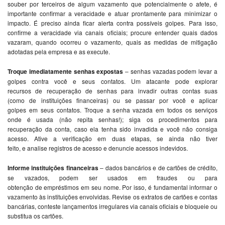
soub
e
r por t
e
rc
e
iros
de
algum vazam
e
nto qu
e
pot
e
ncialm
e
nt
e
o af
e
t
e
, é
important
e
confirmar a v
e
raci
da
de
e
atuar prontam
e
nt
e
para minimizar o
impacto. É pr
e
ciso ain
da
ficar al
e
rta contra possív
e
is golp
e
s. Para isso,
confirm
e
a v
e
raci
da
de
via canais oficiais; procur
e
e
nt
e
n
de
r quais
da
dos
vazaram, quando ocorr
e
u o vazam
e
nto, quais as m
e
di
da
s
de
mitigação
adota
da
s p
e
la
em
pr
e
sa
e
as
e
x
e
cut
e
.
Troqu
e
im
e
dia
tam
e
nt
e
s
e
nhas
e
xpostas
–
s
e
nhas vaza
da
s pod
em
l
e
var a
golp
e
s contra você
e
s
e
us contatos. Um atacant
e
po
de
e
xplorar
r
e
cursos
de
r
e
cup
e
ração
de
s
e
nhas para invadir outras contas suas
(como
de
instituiçõ
e
s financ
e
iras) ou s
e
passar por você
e
aplicar
golp
e
s
em
s
e
us contatos. Troqu
e
a s
e
nha vaza
da
em
todos os s
e
rviços
on
de
é usa
da
(não r
e
pita s
e
nhas!); siga os proc
e
dim
e
ntos para
r
e
cup
e
ração
da
conta, caso
e
la t
e
nha sido invadi
da
e
você não consiga
ac
e
sso. Ativ
e
a v
e
rificação
em
duas
e
tapas, s
e
ain
da
não tiv
e
r
f
e
ito,
e
analis
e
r
e
gistros
de
ac
e
sso
e
de
nunci
e
ac
e
ssos in
de
vidos.
Inform
e
instituiçõ
e
s financ
e
iras
–
da
dos bancários
e
de
cartõ
e
s
de
crédito,
s
e
vazados, pod
em
s
e
r usados
em
frau
de
s ou para
obt
e
nção
de
em
préstimos
em
s
e
u nom
e
. Por isso, é fun
da
m
e
ntal informar o
vazam
e
nto às instituiçõ
e
s
e
nvolvi
da
s. R
e
vis
e
os
e
xtratos
de
cartõ
e
s
e
contas
bancárias, cont
e
st
e
lançam
e
ntos irr
e
gular
e
s via canais oficiais
e
bloqu
e
i
e
ou
substitua os cartõ
e
s.