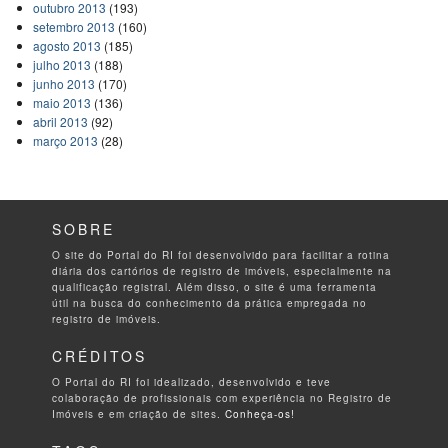
outubro 2013
(193)
setembro 2013
(160)
agosto 2013
(185)
julho 2013
(188)
junho 2013
(170)
maio 2013
(136)
abril 2013
(92)
março 2013
(28)
SOBRE
O site do Portal do RI foi desenvolvido para facilitar a rotina
diária dos cartórios de registro de imóveis, especialmente na
qualificação registral. Além disso, o site é uma ferramenta
útil na busca do conhecimento da prática empregada no
registro de imóveis.
CRÉDITOS
O Portal do RI foi idealizado, desenvolvido e teve
colaboração de profissionais com experiência no Registro de
Imóveis e em criação de sites.
Conheça-os!