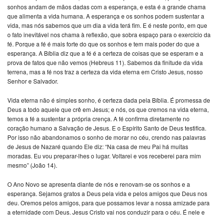
sonhos andam de mãos dadas com a esperança, e esta é a grande chama
que alimenta a vida humana. A esperança e os sonhos podem sustentar a
vida, mas nós sabemos que um dia a vida terá fim. E é neste ponto, em que
o fato inevitável nos chama à reflexão, que sobra espaço para o exercício da
fé. Porque a fé é mais forte do que os sonhos e tem mais poder do que a
esperança. A Bíblia diz que a fé é a certeza de coisas que se esperam e a
prova de fatos que não vemos (Hebreus 11). Sabemos da finitude da vida
terrena, mas a fé nos traz a certeza da vida eterna em Cristo Jesus, nosso
Senhor e Salvador.
Vida eterna não é simples sonho, é certeza dada pela Bíblia. É promessa de
Deus a todo aquele que crê em Jesus; e nós, os que cremos na vida eterna,
temos a fé a sustentar a própria crença. A fé confirma diretamente no
coração humano a Salvação de Jesus. E o Espírito Santo de Deus testifica.
Por isso não abandonamos o sonho de morar no céu, crendo nas palavras
de Jesus de Nazaré quando Ele diz: “Na casa de meu Pai há muitas
moradas. Eu vou preparar-lhes o lugar. Voltarei e vos receberei para mim
mesmo” (João 14).
O Ano Novo se apresenta diante de nós e renovam-se os sonhos e a
esperança. Sejamos gratos a Deus pela vida e pelos amigos que Deus nos
deu. Oremos pelos amigos, para que possamos levar a nossa amizade para
a eternidade com Deus. Jesus Cristo vai nos conduzir para o céu. É nele e