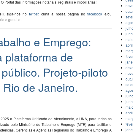
 O Portal das informações notariais, registrais e imobiliárias!
nov
outu
 RI, siga-nos no
twitter
, curta a nossa página no
facebook
e/ou
set
ário e gratuito.
agos
julh
jun
rabalho e Emprego:
mai
abri
mar
 plataforma de
feve
jane
público. Projeto-piloto
dez
nov
outu
o Rio de Janeiro.
set
agos
julh
jun
mai
abri
mar
 2025 a Plataforma Unificada de Atendimento, a UNA, para todas as
feve
lizado pelo Ministério do Trabalho e Emprego (MTE) para facilitar o
jane
endências, Gerências e Agências Regionais do Trabalho e Emprego A