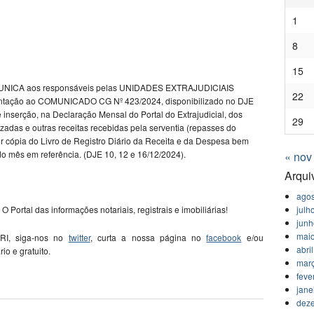
1
8
15
CA aos responsáveis pelas UNIDADES EXTRAJUDICIAIS
22
ntação ao COMUNICADO CG Nº 423/2024, disponibilizado no DJE
 inserção, na Declaração Mensal do Portal do Extrajudicial, dos
29
adas e outras receitas recebidas pela serventia (repasses do
ir cópia do Livro de Registro Diário da Receita e da Despesa bem
do mês em referência. (DJE 10, 12 e 16/12/2024).
« nov
Arqui
agos
julh
 O Portal das informações notariais, registrais e imobiliárias!
jun
mai
 RI, siga-nos no
twitter
, curta a nossa página no
facebook
e/ou
abri
ário e gratuito.
mar
feve
jane
dez