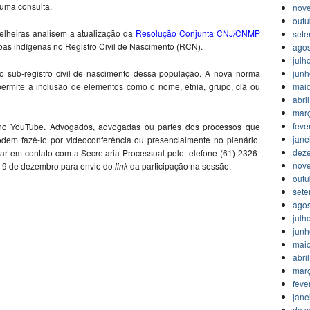
 uma consulta.
nov
outu
elheiras analisem a atualização da
Resolução Conjunta CNJ/CNMP
set
oas indígenas no Registro Civil de Nascimento (RCN).
agos
julh
jun
o sub-registro civil de nascimento dessa população. A nova norma
mai
permite a inclusão de elementos como o nome, etnia, grupo, clã ou
abri
mar
feve
 no YouTube. Advogados, advogadas ou partes dos processos que
jane
odem fazê-lo por videoconferência ou presencialmente no plenário.
dez
r em contato com a Secretaria Processual pelo telefone (61) 2326-
nov
a 9 de dezembro para envio do
link
da participação na sessão.
outu
set
agos
julh
jun
mai
abri
mar
feve
jane
dez