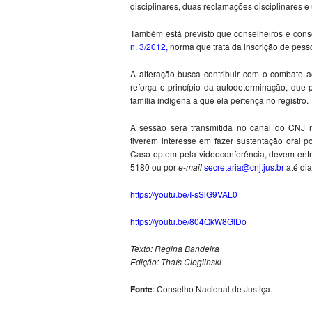
disciplinares, duas reclamações disciplinares e
Também está previsto que conselheiros e cons
n. 3/2012
,
norma que trata da inscrição de pess
A alteração busca contribuir com o combate a
reforça o princípio da autodeterminação, que 
família indígena a que ela pertença no registro.
A sessão será transmitida no canal do CNJ
tiverem interesse em fazer sustentação oral p
Caso optem pela videoconferência, devem entra
5180 ou por
e-mail
secretaria@cnj.jus.br
até di
https://youtu.be/I-sSlG9VAL0
https://youtu.be/804QkW8GlDo
Texto: Regina Bandeira
Edição: Thaís Cieglinski
Fonte
: Conselho Nacional de Justiça.