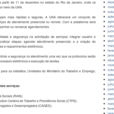
dez
 a partir de 11 de dezembro no estado do Rio de Janeiro, onde os
nov
por meio da UNA.
outu
set
 sejam mais rápidas e seguras. A UNA oferecerá um conjunto de
agos
viços de atendimento presencial ou remoto. Com a plataforma será
julh
ompanhar ou remarcar agendamentos.
jun
mai
idade e segurança na solicitação de serviços; integrar usuário e
abri
ratizar etapas; agendar atendimento presencial; e a criação de
mar
es e requerimentos eletrônicos.
feve
jane
ntrole e segurança no atendimento uma vez que os protocolos serão
dez
rocessos eletrônicos e execução de tarefas.
nov
outu
s para os cidadãos, Unidades do Ministério do Trabalho e Emprego,
set
agos
julh
ntes serviços:
jun
mai
 Sociais (RAIS);
abri
bre Carteira de Trabalho e Previdência Social (CTPS);
mar
mpregados e Desempregados (CAGED);
feve
jane