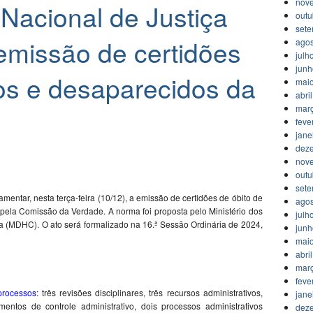
nov
Nacional de Justiça
outu
set
emissão de certidões
agos
julh
jun
tos e desaparecidos da
mai
abri
mar
feve
jane
dez
nov
outu
set
mentar, nesta terça-feira (10/12), a emissão de certidões de óbito de
agos
 pela Comissão da Verdade. A norma foi proposta pelo Ministério dos
julh
a (MDHC). O ato será formalizado na 16.ª Sessão Ordinária de 2024,
jun
mai
abri
mar
feve
processos
:
três revisões disciplinares, três recursos administrativos,
jane
mentos de controle administrativo, dois processos administrativos
dez