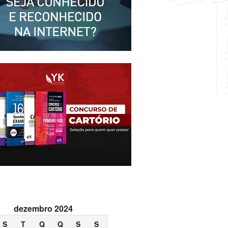
dezembro 2024
S
T
Q
Q
S
S