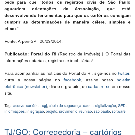
pede para que
“todos os registros civis de São Paulo
aguardem orientações da Associação, que está
desenvolvendo ferramentas para que os cartórios consigam
cumprir as determinações de maneira célere, simples e
eficaz”
.
Fonte: Arpen-SP | 26/09/2014.
Publicação: Portal do RI
(Registro de Imóveis) | O Portal das
informações notariais, registrais e imobiliárias!
Para acompanhar as notícias do Portal do RI, siga-nos no
twitter
,
curta a nossa página no
facebook
, assine nosso
boletim
eletrônico (newsletter)
, diário e gratuito, ou
cadastre-se
em nosso
site.
Tags:
acervo
,
cartórios
,
cgj
,
cópia de segurança
,
dados
,
digitalização
,
GED
,
informações
,
integração
,
projeto
,
provimento
,
reunião
,
são paulo
,
software
TJ/GO: Corregedoria – cartórios