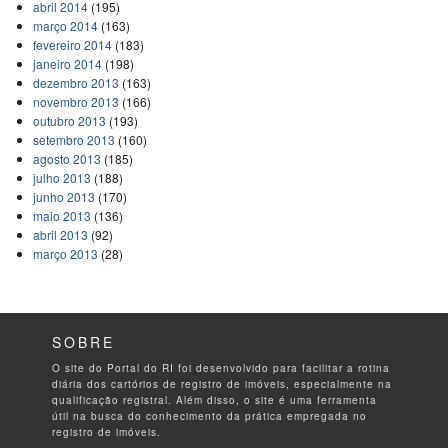
abril 2014
(195)
março 2014
(163)
fevereiro 2014
(183)
janeiro 2014
(198)
dezembro 2013
(163)
novembro 2013
(166)
outubro 2013
(193)
setembro 2013
(160)
agosto 2013
(185)
julho 2013
(188)
junho 2013
(170)
maio 2013
(136)
abril 2013
(92)
março 2013
(28)
SOBRE
O site do Portal do RI foi desenvolvido para facilitar a rotina
diária dos cartórios de registro de imóveis, especialmente na
qualificação registral. Além disso, o site é uma ferramenta
útil na busca do conhecimento da prática empregada no
registro de imóveis.