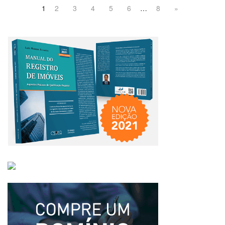
1
2
3
4
5
6
…
8
»