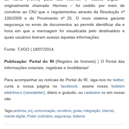
originalmente chamado Hermes – foi cedido por meio de
convênio ao CNJ que o regulamentou através da Resolução nº
100/2009 e do Provimento nº 25. O novo sistema garante
segurança no envio de documentos ao permitir identificar dia e
hora em que a mensagem foi visualizada pelo destinatário e
quais usuários tiveram acesso àquelas informações.
Fonte: TJ/GO | 18/07/2014.
Publicação: Portal do RI
(Registro de Imóveis) | O Portal das
informações notariais, registrais e imobiliárias!
Para acompanhar as notícias do Portal do RI, siga-nos no
twitter
,
curta a nossa página no
facebook
, assine nosso
boletim
eletrônico (newsletter)
, diário e gratuito, ou
cadastre-se
em nosso
site.
Tags:
cartórios
,
cnj
,
comunicação
,
convênio
,
goiás
,
integração
,
internet
,
malote digital
,
Poder Judiciário
,
segurança
,
sistema