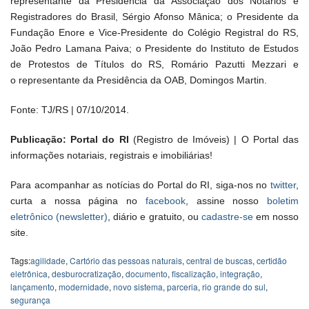
representante da Presidência da Associação dos Notários e
Registradores do Brasil, Sérgio Afonso Mânica; o Presidente da
Fundação Enore e Vice-Presidente do Colégio Registral do RS,
João Pedro Lamana Paiva; o Presidente do Instituto de Estudos
de Protestos de Títulos do RS, Romário Pazutti Mezzari e
o representante da Presidência da OAB, Domingos Martin.
Fonte: TJ/RS | 07/10/2014.
Publicação: Portal do RI
(Registro de Imóveis) | O Portal das
informações notariais, registrais e imobiliárias!
Para acompanhar as notícias do Portal do RI, siga-nos no
twitter
,
curta a nossa página no
facebook
, assine nosso
boletim
eletrônico (newsletter)
, diário e gratuito, ou
cadastre-se
em nosso
site.
Tags:
agilidade
,
Cartório das pessoas naturais
,
central de buscas
,
certidão
eletrônica
,
desburocratização
,
documento
,
fiscalização
,
integração
,
lançamento
,
modernidade
,
novo sistema
,
parceria
,
rio grande do sul
,
segurança