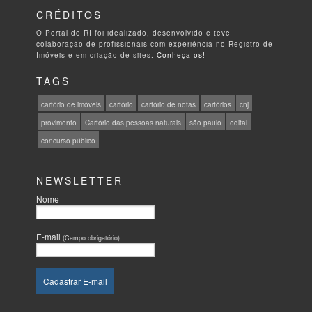
CRÉDITOS
O Portal do RI foi idealizado, desenvolvido e teve
colaboração de profissionais com experiência no Registro de
Imóveis e em criação de sites.
Conheça-os!
TAGS
cartório de imóveis
cartório
cartório de notas
cartórios
cnj
provimento
Cartório das pessoas naturais
são paulo
edital
concurso público
NEWSLETTER
Nome
E-mail
(Campo obrigatório)