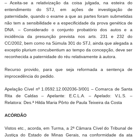
– Aceita-se a relativização da coisa julgada, na esteira do
entendimento do STJ, em ações de investigação de
paternidade, quando o exame a que as partes foram submetidas
não tem a sensibilidade e a especificidade da prova genética de
DNA. – Considerado o conjunto probatório dos autos e a
incidência da presunção prevista nos arts. 231 e 232 do
CC/2002, bem como na Súmula 301 do STJ, ainda que alegada a
exceptio plurium concubentium ao tempo da concepção, deve ser
reconhecida a paternidade do réu relativamente à autora.
Recurso provido, para que seja reformada a sentença de
improcedência do pedido.
Apelação Cível nº 1.0592.12.002036-3/001 – Comarca de Santa
Rita de Caldas – Apelante: E.C.L.A. – Apelado: V.L.S. –
Relatora: Des.ª Hilda Maria Pôrto de Paula Teixeira da Costa
ACÓRDÃO
Vistos etc., acorda, em Turma, a 2ª Câmara Cível do Tribunal de
Justiça do Estado de Minas Gerais, na conformidade da ata