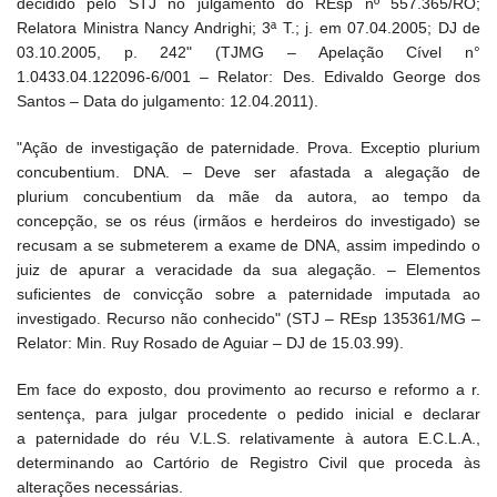
decidido pelo STJ no julgamento do REsp nº 557.365/RO;
Relatora Ministra Nancy Andrighi; 3ª T.; j. em 07.04.2005; DJ de
03.10.2005, p. 242" (TJMG – Apelação Cível n°
1.0433.04.122096-6/001 – Relator: Des. Edivaldo George dos
Santos – Data do julgamento: 12.04.2011).
"Ação de investigação de paternidade. Prova. Exceptio plurium
concubentium. DNA. – Deve ser afastada a alegação de
plurium concubentium da mãe da autora, ao tempo da
concepção, se os réus (irmãos e herdeiros do investigado) se
recusam a se submeterem a exame de DNA, assim impedindo o
juiz de apurar a veracidade da sua alegação. – Elementos
suficientes de convicção sobre a paternidade imputada ao
investigado. Recurso não conhecido" (STJ – REsp 135361/MG –
Relator: Min. Ruy Rosado de Aguiar – DJ de 15.03.99).
Em face do exposto, dou provimento ao recurso e reformo a r.
sentença, para julgar procedente o pedido inicial e declarar
a paternidade do réu V.L.S. relativamente à autora E.C.L.A.,
determinando ao Cartório de Registro Civil que proceda às
alterações necessárias.