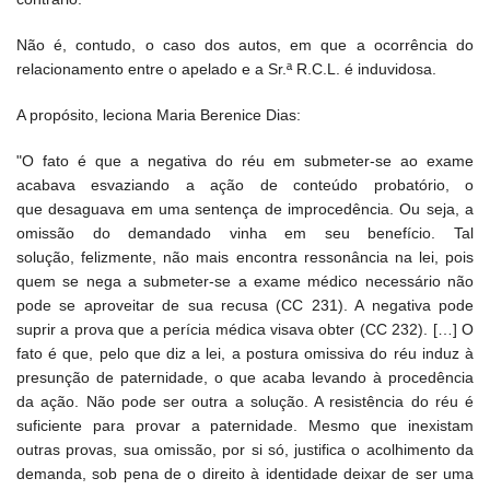
Não é, contudo, o caso dos autos, em que a ocorrência do
relacionamento entre o apelado e a Sr.ª R.C.L. é induvidosa.
A propósito, leciona Maria Berenice Dias:
"O fato é que a negativa do réu em submeter-se ao exame
acabava esvaziando a ação de conteúdo probatório, o
que desaguava em uma sentença de improcedência. Ou seja, a
omissão do demandado vinha em seu benefício. Tal
solução, felizmente, não mais encontra ressonância na lei, pois
quem se nega a submeter-se a exame médico necessário não
pode se aproveitar de sua recusa (CC 231). A negativa pode
suprir a prova que a perícia médica visava obter (CC 232). […] O
fato é que, pelo que diz a lei, a postura omissiva do réu induz à
presunção de paternidade, o que acaba levando à procedência
da ação. Não pode ser outra a solução. A resistência do réu é
suficiente para provar a paternidade. Mesmo que inexistam
outras provas, sua omissão, por si só, justifica o acolhimento da
demanda, sob pena de o direito à identidade deixar de ser uma