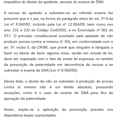
impeditivo do direito da apelante, através do exame de DNA.
A recusa do apelado a submeter-se ao referido exame faz
presumir que é o pai, na forma do parágrafo único do art. 2º-A da
Lei nº 8.560/92, incluído pela Lei nº 12.004/09, bem como nos
arts. 231 e 232 do Código Civil/2002, e no Enunciado nº 301 do
STJ. O princípio constitucional suscitado pelo apelado de não
produzir provas contra si mesmo (f. 83), em conformidade com o
art. 5º, inciso II, da CR/88, que prevê que ninguém é obrigado a
fazer ou deixar de fazer alguma coisa, senão em virtude de lei,
deve ser sopesado com o fato de existir lei expressa no sentido
da presunção de paternidade em decorrência da recusa a se
submeter a exame de DNA (Lei nº 8.560/92).
Dessa feita, o direito de não se submeter à produção de provas
contra si mesmo não é um direito absoluto, possuindo
exceções, como é o caso do exame de DNA para fins de
apuração da paternidade.
Assim, impõe-se a aplicação da presunção prevista nos
dispositivos legais supracitados.