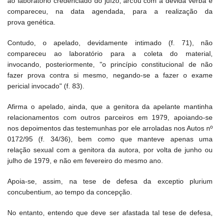
ao laboratório credenciado do juízo, arcou com a devida verba e
compareceu, na data agendada, para a realização da
prova genética.
Contudo, o apelado, devidamente intimado (f. 71), não
compareceu ao laboratório para a coleta do material,
invocando, posteriormente, "o princípio constitucional de não
fazer prova contra si mesmo, negando-se a fazer o exame
pericial invocado" (f. 83).
Afirma o apelado, ainda, que a genitora da apelante mantinha
relacionamentos com outros parceiros em 1979, apoiando-se
nos depoimentos das testemunhas por ele arroladas nos Autos nº
0172/95 (f. 34/36), bem como que manteve apenas uma
relação sexual com a genitora da autora, por volta de junho ou
julho de 1979, e não em fevereiro do mesmo ano.
Apoia-se, assim, na tese de defesa da exceptio plurium
concubentium, ao tempo da concepção.
No entanto, entendo que deve ser afastada tal tese de defesa,