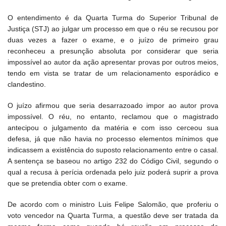
O entendimento é da Quarta Turma do Superior Tribunal de
Justiça (STJ) ao julgar um processo em que o réu se recusou por
duas vezes a fazer o exame, e o juízo de primeiro grau
reconheceu a presunção absoluta por considerar que seria
impossível ao autor da ação apresentar provas por outros meios,
tendo em vista se tratar de um relacionamento esporádico e
clandestino.
O juízo afirmou que seria desarrazoado impor ao autor prova
impossível. O réu, no entanto, reclamou que o magistrado
antecipou o julgamento da matéria e com isso cerceou sua
defesa, já que não havia no processo elementos mínimos que
indicassem a existência do suposto relacionamento entre o casal.
A sentença se baseou no artigo 232 do Código Civil, segundo o
qual a recusa à perícia ordenada pelo juiz poderá suprir a prova
que se pretendia obter com o exame.
De acordo com o ministro Luis Felipe Salomão, que proferiu o
voto vencedor na Quarta Turma, a questão deve ser tratada da