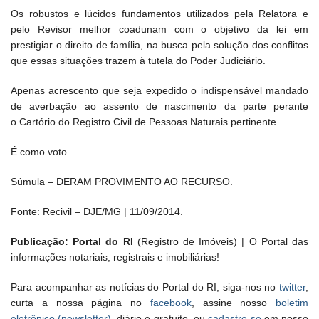
Os robustos e lúcidos fundamentos utilizados pela Relatora e
pelo Revisor melhor coadunam com o objetivo da lei em
prestigiar o direito de família, na busca pela solução dos conflitos
que essas situações trazem à tutela do Poder Judiciário.
Apenas acrescento que seja expedido o indispensável mandado
de averbação ao assento de nascimento da parte perante
o Cartório do Registro Civil de Pessoas Naturais pertinente.
É como voto
Súmula – DERAM PROVIMENTO AO RECURSO.
Fonte: Recivil – DJE/MG | 11/09/2014.
Publicação: Portal do RI
(Registro de Imóveis) | O Portal das
informações notariais, registrais e imobiliárias!
Para acompanhar as notícias do Portal do RI, siga-nos no
twitter
,
curta a nossa página no
facebook
, assine nosso
boletim
eletrônico (newsletter)
, diário e gratuito, ou
cadastre-se
em nosso