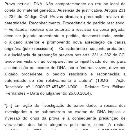
Prova pericial. DNA. Não comparecimento do réu ao local de
coleta do material genético. Ausência de justificativa. Artigos 231
e 232 do Código Civil. Provas aliadas à presunção relativa de
paternidade. Reconhecimento. Procedência do pedido rescisório.
– Verificada hipótese que autoriza a rescisão da coisa julgada,
deve ser julgado procedente o pedido, desconstituindo, assim,
o julgado anterior e promovendo nova apreciação da causa
originária (juízo rescisório). – Considerando o conjunto probatório
e a incidência da presunção prevista nos arts. 231 e 232 do CC,
tendo em vista o não comparecimento injustificado do réu para
a submissão ao exame de DNA, por inúmeras vezes, deve ser
julgado procedente o pedido rescisório e reconhecida a
paternidade do réu relativamente à autora" (TJMG – Ação
Rescisória nº 1.0000.07.457459-1/000 – Relator: Des. Edilson
Fernandes – Data do julgamento: 25.03.2014).
"[…] Em ação de investigação de paternidade, a recusa dos
investigados a se submeterem ao exame de DNA implica a
inversão do ônus da prova e a consequente presunção de
veracidade dos fatos alegados pelo autor, como já restou