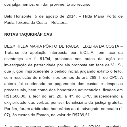
dos julgamentos, em dar provimento ao recurso.
Belo Horizonte, 5 de agosto de 2014. – Hilda Maria Pôrto de
Paula Teixeira da Costa – Relatora.
NOTAS TAQUIGRÁFICAS
DES.ª HILDA MARIA PÔRTO DE PAULA TEIXEIRA DA COSTA –
Trata-se de apelação interposta por E.C.L.A., em face da
r.sentença de f. 91/94, prolatada nos autos da ação de
investigação de paternidade por ela proposta em face de V.L.S.,
que julgou improcedente o pedido inicial, julgando extinto o feito,
com resolução do mérito, nos termos do art. 269, I, do CPC. A
autora foi condenada ao pagamento das custas e despesas
processuais, bem como dos honorários advocatícios, fixados em
R$1.500,00, a teor do art. 20, § 4º, do CPC, suspendendo a
exigibilidade das verbas por ser beneficiária da justiça gratuita.
Por fim, foram arbitrados honorários ao d. advogado nomeado (f.
07), às custas do Estado, no valor de R$739,61.
A autora recorreu pelas razões de f. 97/101, arguindo,