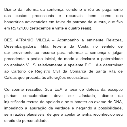
Diante da reforma da sentença, condeno o réu ao pagamento
das custas processuais e recursais, bem como dos
honorários advocatícios em favor do patrono da autora, que fixo
em R$724,00 (setecentos e vinte e quatro reais).
DES. AFRÂNIO VILELA – Acompanho a eminente Relatora,
Desembargadora Hilda Teixeira da Costa, no sentido de
dar provimento ao recurso para reformar a sentença e julgar
procedente o pedido inicial, de modo a declarar a paternidade
do apelado V.L.S. relativamente à apelante E.C.L.A e determinar
ao Cartório de Registro Civil da Comarca de Santa Rita de
Caldas que proceda às alterações necessárias.
Consoante ressaltou Sua Ex.ª, a tese de defesa da exceptio
plurium concubentium deve ser afastada, diante da
injustificada recusa do apelado a se submeter ao exame de DNA,
impedindo a apuração da verdade e negando a possibilidade,
sem razões plausíveis, de que a apelante tenha reconhecido seu
direito de personalidade.