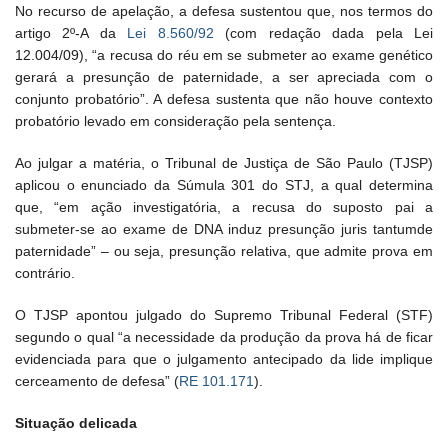
No recurso de apelação, a defesa sustentou que, nos termos do
artigo 2º-A da
Lei 8.560/92
(com redação dada pela Lei
12.004/09), “a recusa do réu em se submeter ao exame genético
gerará a presunção de paternidade, a ser apreciada com o
conjunto probatório”. A defesa sustenta que não houve contexto
probatório levado em consideração pela sentença.
Ao julgar a matéria, o Tribunal de Justiça de São Paulo (TJSP)
aplicou o enunciado da Súmula 301 do STJ, a qual determina
que, “em ação investigatória, a recusa do suposto pai a
submeter-se ao exame de DNA induz presunção juris tantumde
paternidade” – ou seja, presunção relativa, que admite prova em
contrário.
O TJSP apontou julgado do Supremo Tribunal Federal (STF)
segundo o qual “a necessidade da produção da prova há de ficar
evidenciada para que o julgamento antecipado da lide implique
cerceamento de defesa” (
RE 101.171
).
Situação delicada