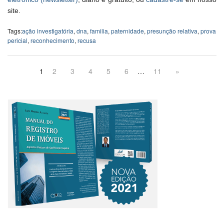
site.
Tags:
ação investigatória
,
dna
,
familia
,
paternidade
,
presunção relativa
,
prova
pericial
,
reconhecimento
,
recusa
1
2
3
4
5
6
…
11
»