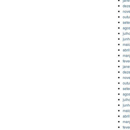
jane
dez
nov
outu
set
agos
julh
jun
mai
abri
mar
feve
jane
dez
nov
outu
set
agos
julh
jun
mai
abri
mar
feve