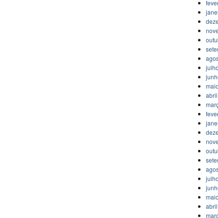
feve
jane
dez
nov
outu
set
agos
julh
jun
mai
abri
mar
feve
jane
dez
nov
outu
set
agos
julh
jun
mai
abri
mar