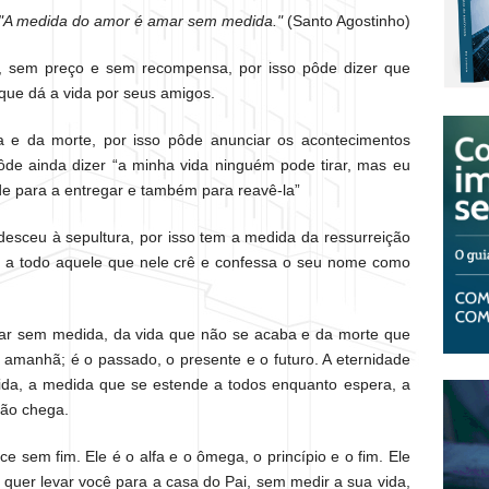
"A medida do amor é amar sem medida."
(Santo Agostinho)
 sem preço e sem recompensa, por isso pôde dizer que
ue dá a vida por seus amigos.
 e da morte, por isso pôde anunciar os acontecimentos
pôde ainda dizer “a minha vida ninguém pode tirar, mas eu
e para a entregar e também para reavê-la”
desceu à sepultura, por isso tem a medida da ressurreição
a a todo aquele que nele crê e confessa o seu nome como
ar sem medida, da vida que não se acaba e da morte que
o amanhã; é o passado, o presente e o futuro. A eternidade
da, a medida que se estende a todos enquanto espera, a
não chega.
e sem fim. Ele é o alfa e o ômega, o princípio e o fim. Ele
 quer levar você para a casa do Pai, sem medir a sua vida,