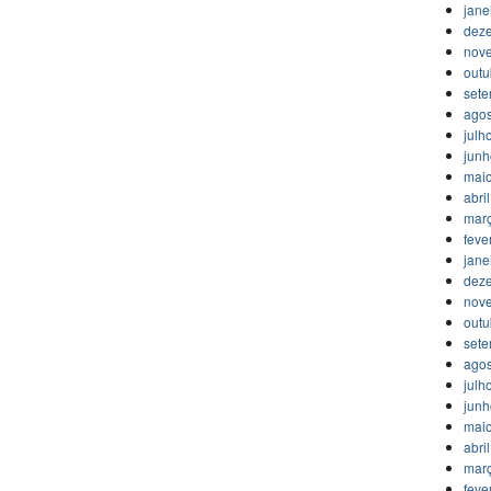
jane
dez
nov
outu
set
agos
julh
jun
mai
abri
mar
feve
jane
dez
nov
outu
set
agos
julh
jun
mai
abri
mar
feve