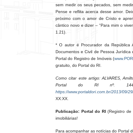
sem medir os seus pecados, sem medir o
Pense e reflita acerca desse amor. D
próximo com o amor de Cristo e apre
cântico novo e dizer – “Para mim o viver
1.21).
* O autor é Procurador da República A
Documentos e Civil de Pessoa Jurídic
Portal do Registro de Imóveis (
www.POR
gratuito, do Portal do RI.
Como citar este artigo: ALVARES, Ami
Portal do RI nº. 144/2
https://www.portaldori.com.br/2013/09/2
XX:XX.
Publicação: Portal do RI
(Registro de I
imobiliárias!
Para acompanhar as notícias do Portal d