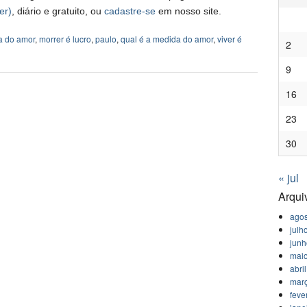
er)
, diário e gratuito, ou
cadastre-se
em nosso site.
a do amor
,
morrer é lucro
,
paulo
,
qual é a medida do amor
,
viver é
2
9
16
23
30
« jul
Arqui
agos
julh
jun
mai
abri
mar
feve