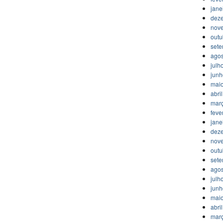
jane
dez
nov
outu
set
agos
julh
jun
mai
abri
mar
feve
jane
dez
nov
outu
set
agos
julh
jun
mai
abri
mar