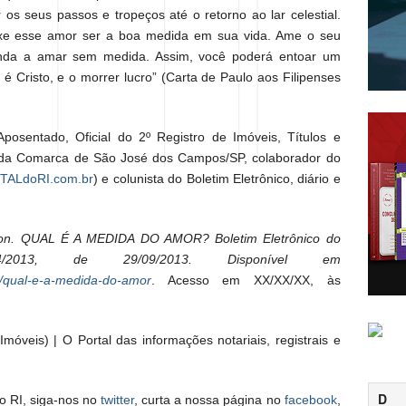
s seus passos e tropeços até o retorno ao lar celestial.
eixe esse amor ser a boa medida em sua vida. Ame o seu
nda a amar sem medida. Assim, você poderá entoar um
 é Cristo, e o morrer lucro” (Carta de Paulo aos Filipenses
posentado, Oficial do 2º Registro de Imóveis, Títulos e
a da Comarca de São José dos Campos/SP, colaborador do
TALdoRI.com.br
) e colunista do Boletim Eletrônico, diário e
lton. QUAL É A MEDIDA DO AMOR? Boletim Eletrônico do
013, de 29/09/2013. Disponível em
9/qual-e-a-medida-do-amor
. Acesso em XX/XX/XX, às
móveis) | O Portal das informações notariais, registrais e
D
o RI, siga-nos no
twitter
, curta a nossa página no
facebook
,