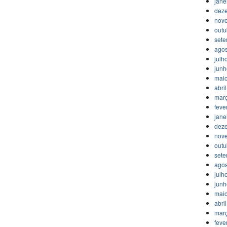
jane
dez
nov
outu
set
agos
julh
jun
mai
abri
mar
feve
jane
dez
nov
outu
set
agos
julh
jun
mai
abri
mar
feve