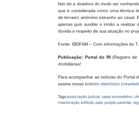
fato de a doadora do óvulo ser conhecid
que é considerada como uma técnica d
de terceiro anônimo estranho ao casal.
apenas quis auxiliar o irmão a realiz
dúvida a respeito de sua atuação no proj
Fonte: IBDFAM – Com informações do TJ
Publicação: Portal do RI
(Registro de I
imobiliárias!
Para acompanhar as notícias do Portal d
assine nosso
boletim eletrônico (newslett
Tags:
autorização judicial
,
casal homoafetivo
,
cf
inseminação artificial
,
pais
,
projeto parental
,
regi