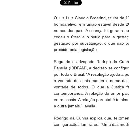
O juiz Luiz Cláudio Broering, titular da
homoafetivo, em união estável desde 201
nomes dos pais. A criança foi gerada po
cedeu o útero e o óvulo para a gestaç
gestação por substituição, o que não p
proibido pela legislação.
Segundo o advogado Rodrigo da Cunha Pe
Família (IBDFAM), a decisão se confi
por todo o Brasil. “A resolução ajuda a 
a vontade dos pais manter o nome da m
vontade de todos. O que a Justiça f
contemporânea. A relação de amor para
entre casais. A relação parental é total
a outra jamais.”, avalia.
Rodrigo da Cunha explica que, felizmen
configurações familiares. “Uma das med