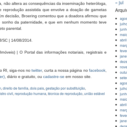
« jul
a, não altera as consequências da inseminação heteróloga,
Arqui
e reprodução assistida que envolve a doação de gametas
 Em decisão, Broering comentou que a doadora afirmou que
agos
ar o sonho da paternidade, e que em nenhum momento teve
julh
eto parental.
jun
mai
abri
/SC | 14/08/2014.
mar
feve
móveis) | O Portal das informações notariais, registrais e
jane
dez
nov
o RI, siga-nos no
twitter
, curta a nossa página no
facebook
,
outu
er)
, diário e gratuito, ou
cadastre-se
em nosso site.
set
agos
m
,
direito de família
,
dois pais
,
gestação por substituição
,
julh
stro civil
,
reprodução humana
,
técnica de reprodução
,
união estável
jun
mai
abri
mar
feve
jane
dez