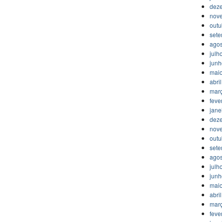
dez
nov
outu
set
agos
julh
jun
mai
abri
mar
feve
jane
dez
nov
outu
set
agos
julh
jun
mai
abri
mar
feve