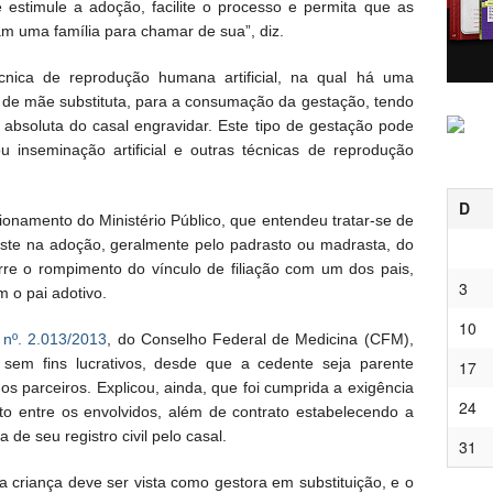
 estimule a adoção, facilite o processo e permita que as
m uma família para chamar de sua”, diz.
cnica de reprodução humana artificial, na qual há uma
de mãe substituta, para a consumação da gestação, tendo
 absoluta do casal engravidar. Este tipo de gestação pode
oou inseminação artificial e outras técnicas de reprodução
D
ionamento do Ministério Público, que entendeu tratar-se de
iste na adoção, geralmente pelo padrasto ou madrasta, do
rre o rompimento do vínculo de filiação com um dos pais,
3
 o pai adotivo.
10
 nº. 2.013/2013
, do Conselho Federal de Medicina (CFM),
 sem fins lucrativos, desde que a cedente seja parente
17
s parceiros. Explicou, ainda, que foi cumprida a exigência
24
o entre os envolvidos, além de contrato estabelecendo a
 de seu registro civil pelo casal.
31
da criança deve ser vista como gestora em substituição, e o