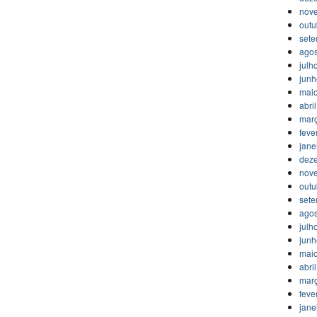
nov
outu
set
agos
julh
jun
mai
abri
mar
feve
jane
dez
nov
outu
set
agos
julh
jun
mai
abri
mar
feve
jane