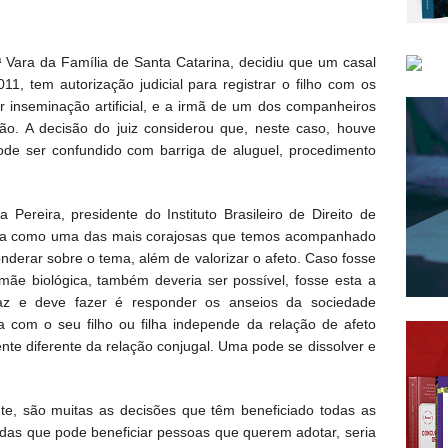
 1ª Vara da Família de Santa Catarina, decidiu que um casal
1, tem autorização judicial para registrar o filho com os
r inseminação artificial, e a irmã de um dos companheiros
ão. A decisão do juiz considerou que, neste caso, houve
ode ser confundido com barriga de aluguel, procedimento
reira, presidente do Instituto Brasileiro de Direito de
gura como uma das mais corajosas que temos acompanhado
ponderar sobre o tema, além de valorizar o afeto. Caso fosse
ãe biológica, também deveria ser possível, fosse esta a
az e deve fazer é responder os anseios da sociedade
 com o seu filho ou filha independe da relação de afeto
mente diferente da relação conjugal. Uma pode se dissolver e
te, são muitas as decisões que têm beneficiado todas as
idas que pode beneficiar pessoas que querem adotar, seria