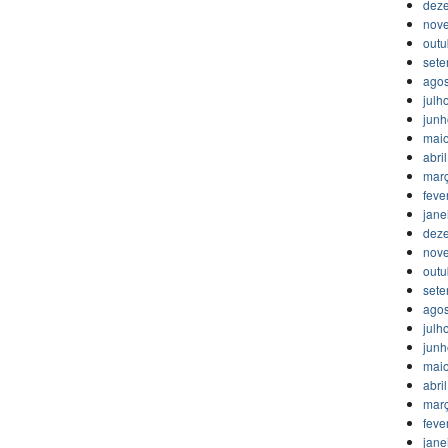
dez
nov
outu
set
agos
julh
jun
mai
abri
mar
feve
jane
dez
nov
outu
set
agos
julh
jun
mai
abri
mar
feve
jane