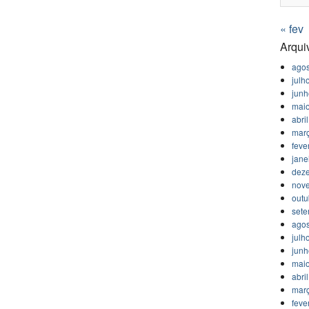
« fev
Arqui
agos
julh
jun
mai
abri
mar
feve
jane
dez
nov
outu
set
agos
julh
jun
mai
abri
mar
feve