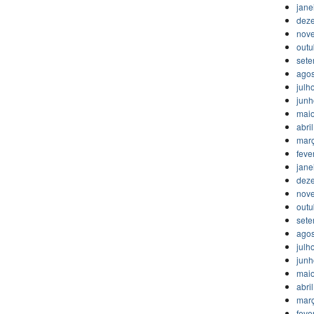
jane
dez
nov
outu
set
agos
julh
jun
mai
abri
mar
feve
jane
dez
nov
outu
set
agos
julh
jun
mai
abri
mar
feve