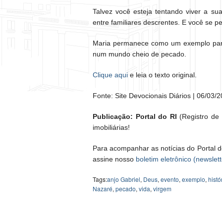
Talvez você esteja tentando viver a su
entre familiares descrentes. E você se pe
Maria permanece como um exemplo para
num mundo cheio de pecado.
Clique aqui
e leia o texto original.
Fonte: Site Devocionais Diários | 06/03/2
Publicação: Portal do RI
(Registro de I
imobiliárias!
Para acompanhar as notícias do Portal d
assine nosso
boletim eletrônico (newslett
Tags:
anjo Gabriel
,
Deus
,
evento
,
exemplo
,
hist
Nazaré
,
pecado
,
vida
,
virgem