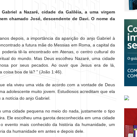
abriel a Nazaré, cidade da Galiléia, a uma virgem
mem chamado José, descendente de Davi. O nome da
 anos depois, a importância da aparição do anjo Gabriel à
r encontrado a futura mãe do Messias em Roma, a capital da
poderia tê-la encontrado em Atenas, o centro cultural do
iritual do mundo. Mas Deus escolheu Nazaré, uma cidade
mosa por seus pecados. Ao ouvir que Jesus era de lá,
 coisa boa de lá? " (João 1:46).
que ela viveu uma vida de acordo com a vontade de Deus
ma adolescente muito jovem. Estudiosos acreditam que ela
a notícia do anjo Gabriel.
m uma cidade pequena no meio do nada, justamente o tipo
ra. Ele escolheu uma garota desconhecida em uma cidade
r o evento mais conhecido da história da humanidade, um
stória da humanidade em antes e depois dele.