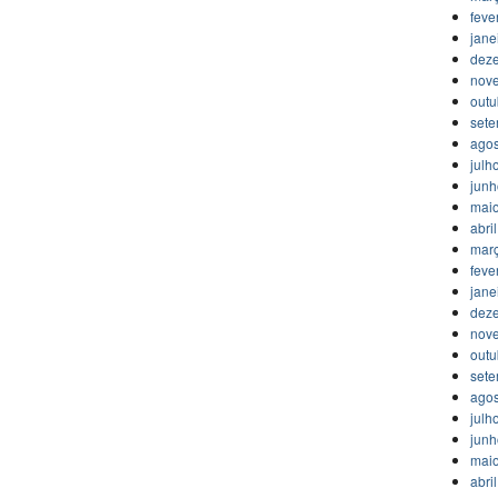
feve
jane
dez
nov
outu
set
agos
julh
jun
mai
abri
mar
feve
jane
dez
nov
outu
set
agos
julh
jun
mai
abri