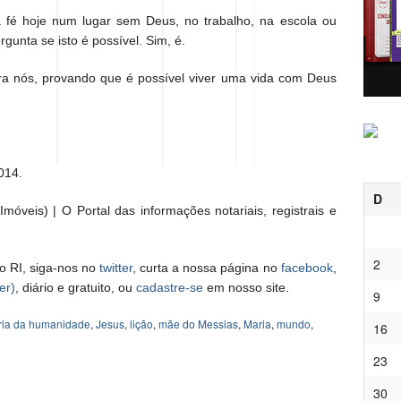
a fé hoje num lugar sem Deus, no trabalho, na escola ou
rgunta se isto é possível. Sim, é.
 nós, provando que é possível viver uma vida com Deus
014.
D
móveis) | O Portal das informações notariais, registrais e
2
o RI, siga-nos no
twitter
, curta a nossa página no
facebook
,
er)
, diário e gratuito, ou
cadastre-se
em nosso site.
9
ória da humanidade
,
Jesus
,
lição
,
mãe do Messias
,
Maria
,
mundo
,
16
23
30