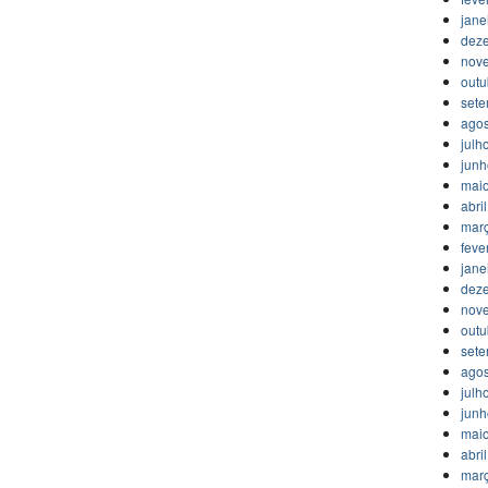
jane
dez
nov
outu
set
agos
julh
jun
mai
abri
mar
feve
jane
dez
nov
outu
set
agos
julh
jun
mai
abri
mar