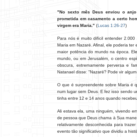
"No sexto mês Deus enviou o anjo G
prometida em casamento a certo ho
virgem era Maria."
(
Lucas 1:26-27
)
Para nós é muito difícil entender 2.000
Maria em Nazaré. Afinal, ele poderia te
maior potência do mundo na época. Ele 
mundo, ou em Jerusalém, o centro esp
obscura, extremamente perversa e fa
Natanael disse: "Nazaré? Pode vir alguma
O que é surpreendente sobre Maria é 
num lugar sem Deus. E fez isso sendo u
tinha entre 12 e 14 anos quando recebeu 
Ali estava ela, uma ninguém, vivendo e
de pessoa que Deus chama à Sua manei
relativamente desconhecida para traze
evento tão significativo que dividiu a hi