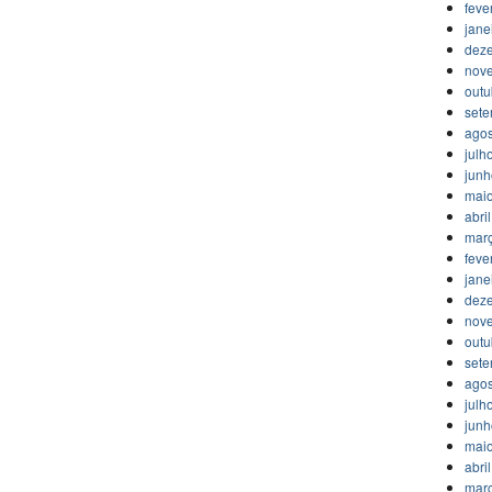
feve
jane
dez
nov
outu
set
agos
julh
jun
mai
abri
mar
feve
jane
dez
nov
outu
set
agos
julh
jun
mai
abri
mar