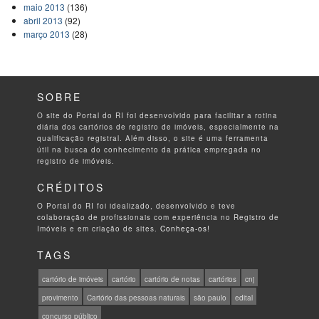
maio 2013
(136)
abril 2013
(92)
março 2013
(28)
SOBRE
O site do Portal do RI foi desenvolvido para facilitar a rotina
diária dos cartórios de registro de imóveis, especialmente na
qualificação registral. Além disso, o site é uma ferramenta
útil na busca do conhecimento da prática empregada no
registro de imóveis.
CRÉDITOS
O Portal do RI foi idealizado, desenvolvido e teve
colaboração de profissionais com experiência no Registro de
Imóveis e em criação de sites.
Conheça-os!
TAGS
cartório de imóveis
cartório
cartório de notas
cartórios
cnj
provimento
Cartório das pessoas naturais
são paulo
edital
concurso público