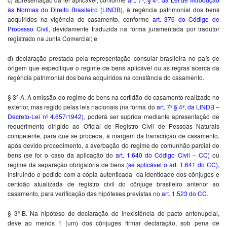
às Normas do Direito Brasileiro (LINDB)
,
à regência patrimonial dos bens
adquiridos na vigência do casamento, conforme
art. 376 do Código de
Processo Civil
,
devidamente traduzida na forma juramentada por tradutor
registrado na Junta Comercial; e
d) declaração prestada pela representação consular brasileira no país de
origem que especifique o regime de bens aplicável ou as regras acerca da
regência patrimonial dos bens adquiridos na constância do casamento.
§ 3º-A. A omissão do regime de bens na certidão de casamento realizado no
exterior, mas regido pelas leis nacionais (na forma do
art. 7º § 4º, da LINDB –
Decreto-Lei nº 4.657/1942
), poderá ser suprida mediante apresentação de
requerimento dirigido ao Oficial de Registro Civil de Pessoas Naturais
competente, para que se proceda, à margem da transcrição de casamento,
após devido procedimento, a averbação do regime de comunhão parcial de
bens (se for o caso da aplicação do
art. 1.640 do Código Civil – CC
)
ou
regime da separação obrigatória de bens (
se aplicável o art. 1.641 do CC
),
instruindo o pedido com a cópia autenticada da identidade dos cônjuges e
certidão atualizada de registro civil do cônjuge brasileiro anterior ao
casamento, para verificação das hipóteses previstas no
art. 1.523 do CC
.
§ 3º-B. Na hipótese de declaração de inexistência de pacto antenupcial,
deve ao menos 1 (um) dos cônjuges firmar declaração, sob pena de