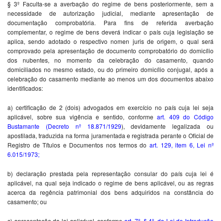
§ 3º Faculta-se a averbação do regime de bens posteriormente, sem a
necessidade de autorização judicial, mediante apresentação de
documentação comprobatória. Para fins de referida averbação
complementar, o regime de bens deverá indicar o país cuja legislação se
aplica, sendo adotado o respectivo nomen juris de origem, o qual será
comprovado pela apresentação de documento comprobatório do domicílio
dos nubentes, no momento da celebração do casamento, quando
domiciliados no mesmo estado, ou do primeiro domicílio conjugal, após a
celebração do casamento mediante ao menos um dos documentos abaixo
identificados:
a) certificação de 2 (dois) advogados em exercício no país cuja lei seja
aplicável, sobre sua vigência e sentido, conforme
art. 409 do Código
Bustamante (Decreto nº 18.871/1929
), devidamente legalizada ou
apostilada, traduzida na forma juramentada e registrada perante o Oficial de
Registro de Títulos e Documentos nos termos do
art. 129, item 6, Lei nº
6.015/1973
;
b) declaração prestada pela representação consular do país cuja lei é
aplicável, na qual seja indicado o regime de bens aplicável, ou as regras
acerca da regência patrimonial dos bens adquiridos na constância do
casamento; ou
c) apresentação da lei aplicável, conforme
art. 7º, § 4º, da Lei de Introdução