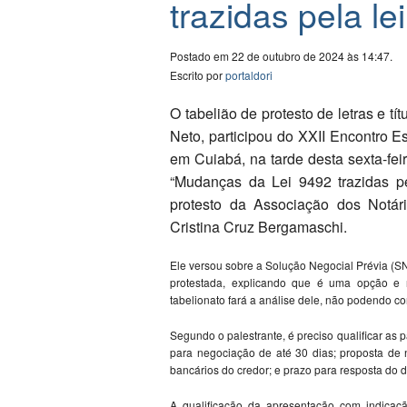
trazidas pela l
Postado em 22 de outubro de 2024 às 14:47.
Escrito por
portaldori
O tabelião de protesto de letras e 
Neto, participou do XXII Encontro E
em Cuiabá, na tarde desta sexta-feir
“Mudanças da Lei 9492 trazidas pe
protesto da Associação dos Notár
Cristina Cruz Bergamaschi.
Ele versou sobre a Solução Negocial Prévia (S
protestada, explicando que é uma opção e r
tabelionato fará a análise dele, não podendo c
Segundo o palestrante, é preciso qualificar as 
para negociação de até 30 dias; proposta de
bancários do credor; e prazo para resposta do 
A qualificação da apresentação com indicaç