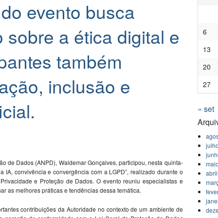
 do evento busca
sobre a ética digital e
6
13
ipantes também
20
ação, inclusão e
27
icial.
« set
Arqui
agos
julh
jun
ão de Dados (ANPD), Waldemar Gonçalves, participou, nesta quinta-
mai
 da IA, convivência e convergência com a LGPD”, realizado durante o
abri
 Privacidade e Proteção de Dados. O evento reuniu especialistas e
mar
har as melhores práticas e tendências dessa temática.
feve
jane
tantes contribuições da Autoridade no contexto de um ambiente de
dez