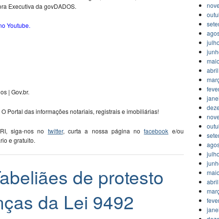
nov
etora Executiva da govDADOS.
outu
set
 no Youtube
.
agos
julh
jun
mai
abri
mar
feve
s | Gov.br.
jane
dez
 O Portal das informações notariais, registrais e imobiliárias!
nov
outu
 RI, siga-nos no
twitter
, curta a nossa página no
facebook
e/ou
set
ário e gratuito.
agos
julh
jun
eliães de protesto
mai
abri
mar
ças da Lei 9492
feve
jane
dez