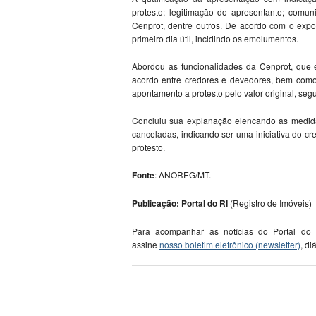
protesto; legitimação do apresentante; comu
Cenprot, dentre outros. De acordo com o expo
primeiro dia útil, incidindo os emolumentos.
Abordou as funcionalidades da Cenprot, que 
acordo entre credores e devedores, bem como
apontamento a protesto pelo valor original, seg
Concluiu sua explanação elencando as medida
canceladas, indicando ser uma iniciativa do c
protesto.
Fonte
: ANOREG/MT.
Publicação: Portal do RI
(Registro de Imóveis) |
Para acompanhar as notícias do Portal do
assine
nosso boletim eletrônico (newsletter)
, di