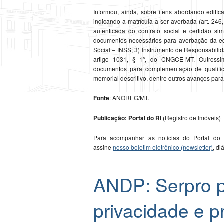
Informou, ainda, sobre itens abordando edific
indicando a matrícula a ser averbada (art. 246
autenticada do contrato social e certidão sim
documentos necessários para averbação da edi
Social – INSS; 3) Instrumento de Responsabili
artigo 1031, § 1º, do CNGCE-MT. Outrossim, 
documentos para complementação de qualificaç
memorial descritivo, dentre outros avanços para
Fonte
: ANOREG/MT.
Publicação: Portal do RI
(Registro de Imóveis) |
Para acompanhar as notícias do Portal do
assine
nosso boletim eletrônico (newsletter)
, di
ANDP: Serpro 
privacidade e p