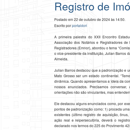
Registro de Imó
Postado em 22 de outubro de 2024 às 14:50.
Escrito por
portaldori
A primeira palestra do XXII Encontro Estad
Associação dos Notários e Registradores de
Registradores (Emnor), abordou o tema “Comis
o vice-presidente da instituição, Julian Barros
Almeida.
Julian Barros destacou que a padronização e un
Mato Grosso ser um estado continental. “Tem
dinâmica. Quando apresentamos a ideia da comi
nossos enunciados. Precisamos conversar, 
orientações não são vinculantes, mas entendemo
Ele destacou alguns enunciados como, por exem
pontos de padronização como: 1) proceda uma a
existentes (último registro de aquisição, ônus,
ação real e reipersecutória, deverá o regist
declarado nos termos do 225 do Provimento 4