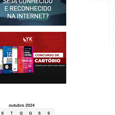
outubro 2024
S
T
Q
Q
S
S