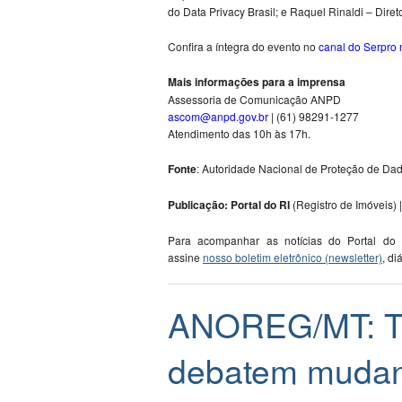
do Data Privacy Brasil; e Raquel Rinaldi – Dir
Confira a íntegra do evento no
canal do Serpro
Mais informações para a imprensa
Assessoria de Comunicação ANPD
ascom@anpd.gov.br
| (61) 98291-1277
Atendimento das 10h às 17h.
Fonte
: Autoridade Nacional de Proteção de Dado
Publicação: Portal do RI
(Registro de Imóveis) |
Para acompanhar as notícias do Portal do
assine
nosso boletim eletrônico (newsletter)
, di
ANOREG/MT: Tab
debatem mudan