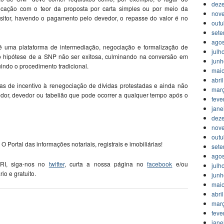
dez
nicação com o teor da proposta por carta simples ou por meio da
nov
sitor, havendo o pagamento pelo devedor, o repasse do valor é no
outu
set
agos
é uma plataforma de intermediação, negociação e formalização de
julh
 hipótese de a SNP não ser exitosa, culminando na conversão em
jun
uindo o procedimento tradicional.
mai
abri
s de incentivo à renegociação de dívidas protestadas e ainda não
mar
redor, devedor ou tabelião que pode ocorrer a qualquer tempo após o
feve
jane
dez
nov
outu
 O Portal das informações notariais, registrais e imobiliárias!
set
agos
 RI, siga-nos no
twitter
, curta a nossa página no
facebook
e/ou
julh
ário e gratuito.
jun
mai
abri
mar
feve
jane