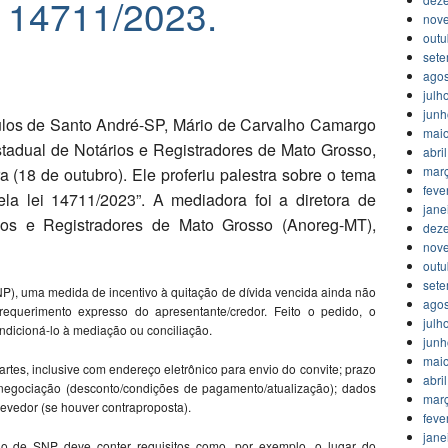
ei 14711/2023.
nov
outu
set
agos
julh
jun
títulos de Santo André-SP, Mário de Carvalho Camargo
mai
stadual de Notários e Registradores de Mato Grosso,
abri
mar
a (18 de outubro). Ele proferiu palestra sobre o tema
feve
la lei 14711/2023”. A mediadora foi a diretora de
jane
ios e Registradores de Mato Grosso (Anoreg-MT),
dez
nov
outu
set
NP), uma medida de incentivo à quitação de dívida vencida ainda não
agos
equerimento expresso do apresentante/credor. Feito o pedido, o
julh
ondicioná-lo à mediação ou conciliação.
jun
mai
partes, inclusive com endereço eletrônico para envio do convite; prazo
abri
 negociação (desconto/condições de pagamento/atualização); dados
mar
devedor (se houver contraproposta).
feve
jane
ão de SNP deve conter requisitos como, por exemplo, o lugar do