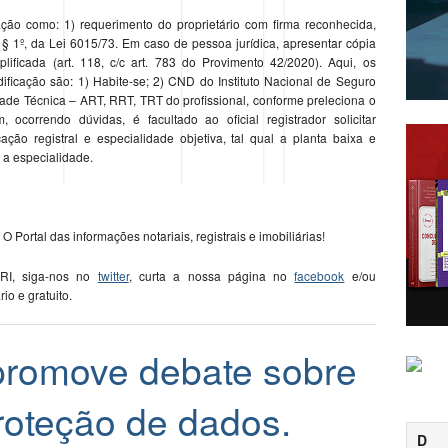
ação como: 1) requerimento do proprietário com firma reconhecida,
, § 1º, da Lei 6015/73. Em caso de pessoa jurídica, apresentar cópia
plificada (art. 118, c/c art. 783 do Provimento 42/2020). Aqui, os
ficação são: 1) Habite-se; 2) CND do Instituto Nacional de Seguro
dade Técnica – ART, RRT, TRT do profissional, conforme preleciona o
ocorrendo dúvidas, é facultado ao oficial registrador solicitar
ão registral e especialidade objetiva, tal qual a planta baixa e
 a especialidade.
 O Portal das informações notariais, registrais e imobiliárias!
 RI, siga-nos no
twitter
, curta a nossa página no
facebook
e/ou
ário e gratuito.
promove debate sobre
roteção de dados.
D