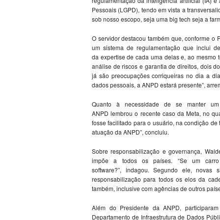
regulamentação da inteligência artificial (IA
Pessoais (LGPD), tendo em vista a transversal
sob nosso escopo, seja uma big tech seja a farm
O servidor destacou também que, conforme o P
um sistema de regulamentação que inclui dema
da expertise de cada uma delas e, ao mesmo te
análise de riscos e garantia de direitos, dois
já são preocupações corriqueiras no dia a d
dados pessoais, a ANPD estará presente”, arre
Quanto à necessidade de se manter um e
ANPD lembrou o recente caso da Meta, no qual 
fosse facilitado para o usuário, na condição d
atuação da ANPD”, concluiu.
Sobre responsabilização e governança, Wald
impõe a todos os países. “Se um carr
software?”, indagou. Segundo ele, novas 
responsabilização para todos os elos da cad
também, inclusive com agências de outros paíse
Além do Presidente da ANPD, participara
Departamento de Infraestrutura de Dados Públi