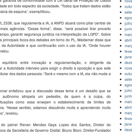
) é a garantia de conformidade com a Lei Geral de Proteção de Dados
nov
idade em todo espectro da sociedade. “Todos que tratam dados estão
outu
ácia da esquina”, exemplificou.
set
agos
L 2338, que regulamenta a IA, a ANPD atuará como pilar central de
julh
is agências. “Dessa forma”, disse, “será possível tirar proveito
jun
mpo, garantir segurança jurídica na interpretação da LGPD”. Sobre
mai
 dos principais focos dos debates em torno do PL, Waldemar disse que
abri
ia da Autoridade e que continuarão com o uso da IA. “Onde houver
mar
matou.
feve
jane
dez
quilíbrio entre inovação e regulamentação, o dirigente da
nov
a Autoridade interveio para exigir o direito à oposição e que este
outu
e titular dos dados pessoais. “Será o mesmo com a IA, ela não muda a
set
agos
julh
emar enfatizou que a discussão desse tema é um desafio que se
jun
o autônomo atropela um pedestre, de quem é a culpa, do
mai
situações como essa ensejam o estabelecimento de limites de
abri
eia. “Nesse sentido, estamos discutindo muito e aprendendo muito
mar
s”, revelou.
feve
jane
m do painel Renan Mendes Gaya Lopes dos Santos, Diretor do
dez
cos da Secretaria de Governo Digital; Bruno Bioni, Diretor-Fundador