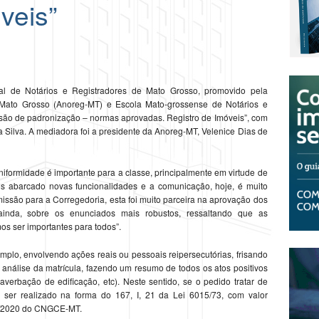
veis”
ual de Notários e Registradores de Mato Grosso, promovido pela
 Mato Grosso (Anoreg-MT) e Escola Mato-grossense de Notários e
são de padronização – normas aprovadas. Registro de Imóveis”, com
 da Silva. A mediadora foi a presidente da Anoreg-MT, Velenice Dias de
iformidade é importante para a classe, principalmente em virtude de
os abarcado novas funcionalidades e a comunicação, hoje, é muito
ssão para a Corregedoria, esta foi muito parceira na aprovação dos
ainda, sobre os enunciados mais robustos, ressaltando que as
s ser importantes para todos”.
plo, envolvendo ações reais ou pessoais reipersecutórias, frisando
nálise da matrícula, fazendo um resumo de todos os atos positivos
 averbação de edificação, etc). Neste sentido, se o pedido tratar de
ro ser realizado na forma do 167, I, 21 da Lei 6015/73, com valor
2/2020 do CNGCE-MT.