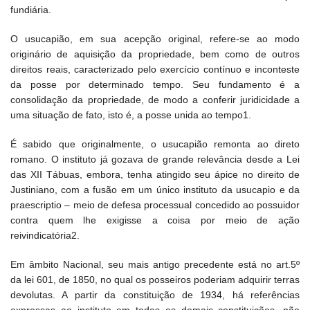
fundiária.
O usucapião, em sua acepção original, refere-se ao modo
originário de aquisição da propriedade, bem como de outros
direitos reais, caracterizado pelo exercício contínuo e inconteste
da posse por determinado tempo. Seu fundamento é a
consolidação da propriedade, de modo a conferir juridicidade a
uma situação de fato, isto é, a posse unida ao tempo1.
É sabido que originalmente, o usucapião remonta ao direto
romano. O instituto já gozava de grande relevância desde a Lei
das XII Tábuas, embora, tenha atingido seu ápice no direito de
Justiniano, com a fusão em um único instituto da usucapio e da
praescriptio – meio de defesa processual concedido ao possuidor
contra quem lhe exigisse a coisa por meio de ação
reivindicatória2.
Em âmbito Nacional, seu mais antigo precedente está no art.5º
da lei 601, de 1850, no qual os posseiros poderiam adquirir terras
devolutas. A partir da constituição de 1934, há referências