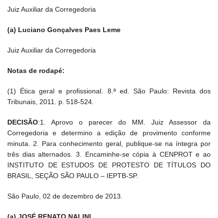
Juiz Auxiliar da Corregedoria
(a) Luciano Gonçalves Paes Leme
Juiz Auxiliar da Corregedoria
Notas de rodapé:
(1) Ética geral e profissional. 8.ª ed. São Paulo: Revista dos
Tribunais, 2011. p. 518-524.
DECISÃO
:1. Aprovo o parecer do MM. Juiz Assessor da
Corregedoria e determino a edição de provimento conforme
minuta. 2. Para conhecimento geral, publique-se na íntegra por
três dias alternados. 3. Encaminhe-se cópia à CENPROT e ao
INSTITUTO DE ESTUDOS DE PROTESTO DE TÍTULOS DO
BRASIL, SEÇÃO SÃO PAULO – IEPTB-SP.
São Paulo, 02 de dezembro de 2013.
(a) JOSÉ RENATO NALINI