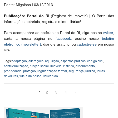
Fonte: Migalhas I 03/12/2013.
Publicação: Portal do RI
(Registro de Imóveis) | O Portal das
informações notariais, registrais e imobiliárias!
Para acompanhar as notícias do Portal do RI, siga-nos no
twitter
,
curta a nossa página no
facebook
, assine nosso
boletim
eletrônico (newsletter)
, diário e gratuito, ou
cadastre-se
em nosso
site.
Tags:
adaptação
,
alterações
,
aquisição
,
aspectos práticos
,
código civil
,
contextualização
,
função social
,
imóveis
,
Instituto
,
ordenamento
,
propriedade
,
proteção
,
regularização formal
,
segurança jurídica
,
terras
devolutas
,
tutela da posse
,
usucapião
1
2
3
4
»