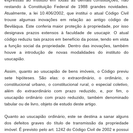
expressas ao instituto em todas as demais constituições, não
restando à Constituição Federal de 1988 grandes novidades.
Atualmente, a lei 10.406/2002, que institui o atual Código Civil
trouxe algumas inovações em relação ao antigo código de
Beviláqua. Este conferia maior proteção à propriedade, por isso
designava prazos extensos à faculdade de usucapir. O atual
código reduziu tais prazos em benefício da posse, tendo em vista
a função social da propriedade. Dentro das inovações, também
houve a introdução de novas modalidades do instituto do
usucapião.
Assim, quanto ao usucapião de bens imóveis, o Código previu
sete hipóteses. São elas: o extraordinário, o ordinário, o
constitucional urbano, o constitucional rural, o especial coletivo,
além do extraordinário com prazo reduzido, e, por fim, o
usucapião ordinário com prazo reduzido, também denominado
tabular ou de livro, objeto de estudo deste artigo.
Quanto ao usucapião ordinário, este se destina a sanar alguns
dos defeitos graves do título de transmissão da propriedade
imóvel. É previsto pelo art. 1242 do Código Civil de 2002 e possui