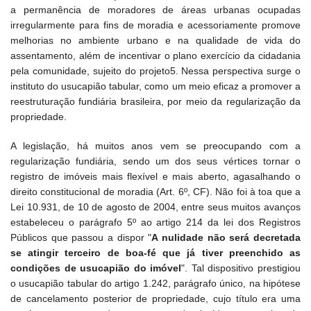
a permanência de moradores de áreas urbanas ocupadas
irregularmente para fins de moradia e acessoriamente promove
melhorias no ambiente urbano e na qualidade de vida do
assentamento, além de incentivar o plano exercício da cidadania
pela comunidade, sujeito do projeto5. Nessa perspectiva surge o
instituto do usucapião tabular, como um meio eficaz a promover a
reestruturação fundiária brasileira, por meio da regularização da
propriedade.
A legislação, há muitos anos vem se preocupando com a
regularização fundiária, sendo um dos seus vértices tornar o
registro de imóveis mais flexível e mais aberto, agasalhando o
direito constitucional de moradia (Art. 6º, CF). Não foi à toa que a
Lei 10.931, de 10 de agosto de 2004, entre seus muitos avanços
estabeleceu o parágrafo 5º ao artigo 214 da lei dos Registros
Públicos que passou a dispor "
A nulidade não será decretada
se atingir terceiro de boa-fé que já tiver preenchido as
condições de usucapião do imóvel
". Tal dispositivo prestigiou
o usucapião tabular do artigo 1.242, parágrafo único, na hipótese
de cancelamento posterior de propriedade, cujo título era uma