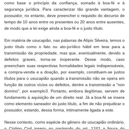
como base o princípio da confiança, somado à boa-fé e à
segurança jurídica. Para caracterizar tão grande vantagem, o
possuidor, no entanto, deve preencher o requisito do decurso de
tempo de 10 anos entre os presentes ou 20 anos entre ausentes,
de modo que a lei exige ainda a boa-fé e o justo título.
Em matéria de usucapião, nas palavras de Alípio Silveira, temos o
justo título como o fato ou ato-jurídico hábil em tese para a
transmissão da propriedade, mas que, eventualmente, devido a
defeitos graves, torna-se inoperante. Desse modo, caso
preencham suas respectivas formalidades legais indispensáveis,
a compra-venda e a doação, por exemplo, constituem-se justos
títulos para o usucapião quando a transmissão não se opera em
função de outros vícios ou defeitos, dentre a transmissão a "non
domino", por exemplo3. Portanto, embora ilegítimas, servem de
fundamento à aquisição de um direito real. Já a boa-fé se insere
como elemento saneador do justo título, a fim de não prejudicar o
possuidor, estando, dessa forma, intimamente ligada a este.
Nesse contexto, como espécie do gênero do usucapião ordinário,
o Código Civil inseriu no parágrafo do art. 1242 a figura do