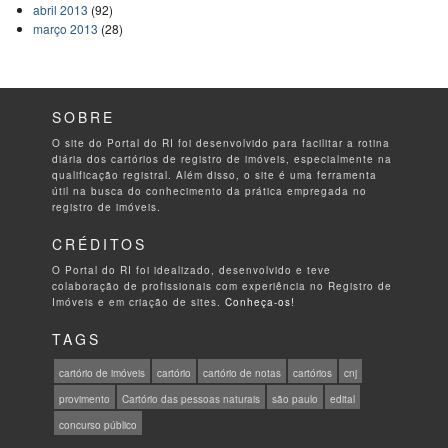
abril 2013
(92)
março 2013
(28)
SOBRE
O site do Portal do RI foi desenvolvido para facilitar a rotina
diária dos cartórios de registro de imóveis, especialmente na
qualificação registral. Além disso, o site é uma ferramenta
útil na busca do conhecimento da prática empregada no
registro de imóveis.
CRÉDITOS
O Portal do RI foi idealizado, desenvolvido e teve
colaboração de profissionais com experiência no Registro de
Imóveis e em criação de sites.
Conheça-os!
TAGS
cartório de imóveis
cartório
cartório de notas
cartórios
cnj
provimento
Cartório das pessoas naturais
são paulo
edital
concurso público